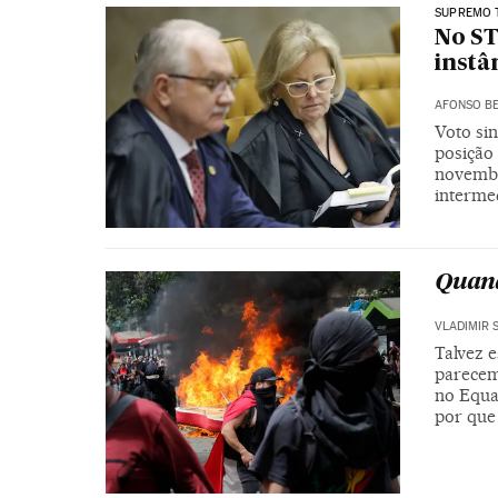
SUPREMO 
No ST
instâ
AFONSO BE
Voto sin
posição 
novembr
intermed
Quan
VLADIMIR 
Talvez 
parecem
no Equa
por que