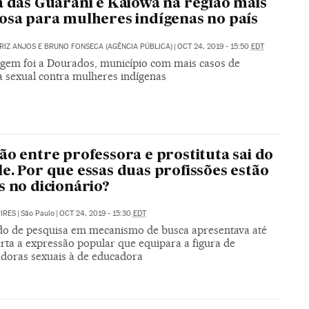
a das Guarani e Kaiowá na região mais
osa para mulheres indígenas no país
RIZ ANJOS E BRUNO FONSECA (AGÊNCIA PÚBLICA)
|
OCT 24, 2019 - 15:50
EDT
gem foi a Dourados, município com mais casos de
a sexual contra mulheres indígenas
ão entre professora e prostituta sai do
e. Por que essas duas profissões estão
s no dicionário?
PIRES
|
São Paulo
|
OCT 24, 2019 - 15:30
EDT
do de pesquisa em mecanismo de busca apresentava até
rta a expressão popular que equipara a figura de
adoras sexuais à de educadora