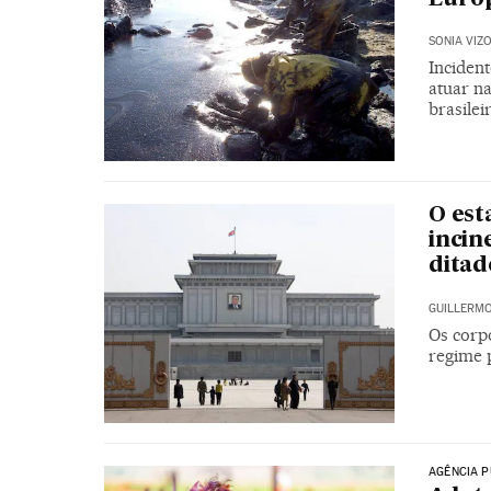
SONIA VIZ
Incident
atuar n
brasilei
O est
incin
ditad
GUILLERMO
Os corp
regime 
AGÊNCIA P