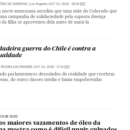
ÉNEZ DE SANDOVAL
|
Los Ángeles
|
OCT 24, 2019 - 19:06
EDT
ia norte-americana acredita que uma mãe do Colorado que
uma campanha de solidariedade pela suposta doença
 da filha se aproveitou dela antes de matá-la
dadeira guerra do Chile é contra a
ualdade
 ROVIRA KALTWASSER
|
OCT 24, 2019 - 17:13
EDT
ado parlamentares descolados da realidade que recebem
reais, do outro classes média e baixa empobrecidas
OS DE ÓLEO
s maiores vazamentos de óleo da
a mostra como é difícil punir culpados