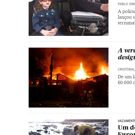
PABLO XIM
A políc
lançou 
terminal
A ver
desig
CRISTÓBAL
De um l
60.000 
VAZAMENT
Um do
Europ