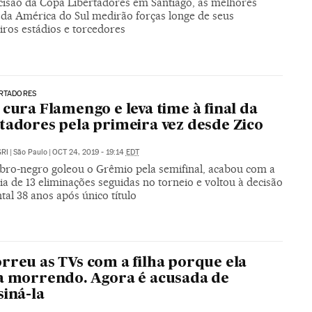
isão da Copa Libertadores em Santiago, as melhores
 da América do Sul medirão forças longe de seus
iros estádios e torcedores
ERTADORES
 cura Flamengo e leva time à final da
tadores pela primeira vez desde Zico
RI
|
São Paulo
|
OCT 24, 2019 - 19:14
EDT
bro-negro goleou o Grêmio pela semifinal, acabou com a
a de 13 eliminações seguidas no torneio e voltou à decisão
tal 38 anos após único título
rreu as TVs com a filha porque ela
a morrendo. Agora é acusada de
siná-la