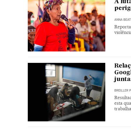
A lut
perig
ANNA BEAT
Reporta
violênci
Relaç
Googl
junta
BREILLER 
Resulta
esta qua
trabalh