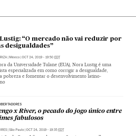
Lustig: “O mercado não vai reduzir por
 as desigualdades”
ARIZA
|
México
|
OCT 24, 2019 - 19:50
EDT
ora da Universidade Tulane (EUA), Nora Lustig é uma
sta especializada em como corrigir a desigualdade,
 a pobreza e fomentar o desenvolvimento latino-
ano
LIBERTADORES
ngo x River, o pecado do jogo único entre
times fabulosos
PIRES
|
São Paulo
|
OCT 24, 2019 - 19:35
EDT