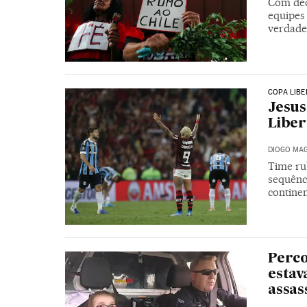
Com dec
equipes
verdade
COPA LIB
Jesus
Liber
DIOGO MAG
Time ru
sequênci
continen
Perco
estav
assas