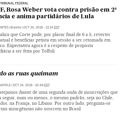
TRIBUNAL FEDERAL
F, Rosa Weber vota contra prisão em 2ª
ncia e anima partidários de Lula
NITES
|
Brasília
|
OCT 24, 2019 - 13:14
EDT
aliza que Corte pode, por placar final de 6 a 5, reverter
atual e beneficiar petista em sessão a ser retomada em
o. Expectativa agora é a respeito de proposta
iária a ser feita por Toffoli
do as ruas queimam
SAFATLE
|
OCT 24, 2019 - 10:49
EDT
estejamos diante de uma segunda onda de insurreições que
 seguir, mais ou menos, o mesmo padrão, seja no Chile,
dor, na França, no Líbano. Por outro lado, pergunta-se
 tais insurgências não ocorrem no Brasil