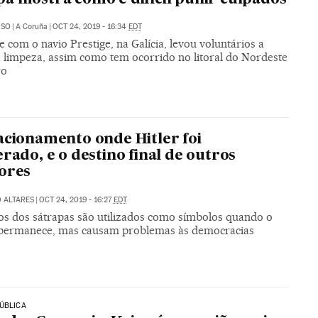
OSO
|
A Coruña
|
OCT 24, 2019 - 16:34
EDT
e com o navio Prestige, na Galícia, levou voluntários a
a limpeza, assim como tem ocorrido no litoral do Nordeste
ro
acionamento onde Hitler foi
erado, e o destino final de outros
ores
 ALTARES
|
OCT 24, 2019 - 16:27
EDT
os dos sátrapas são utilizados como símbolos quando o
permanece, mas causam problemas às democracias
ÚBLICA