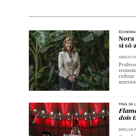
ECONOMIA
Nora 
si só
IGNACIO F
Profess
economi
reduzir
americ
FINAL DA 
Flame
dois 
BREILLER 