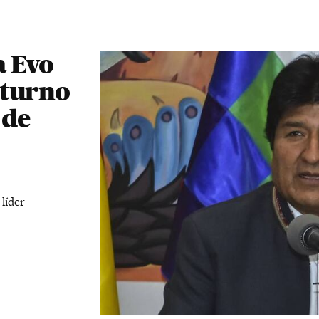
a Evo
 turno
 de
líder