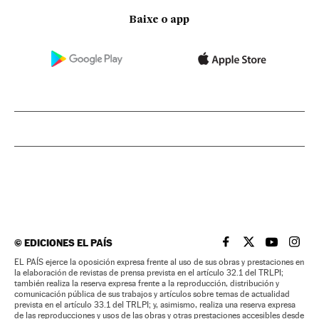
Baixe o app
©
EDICIONES EL PAÍS
EL PAÍS BRASIL EN
EL PAÍS BRASI
EL PAÍS B
EL PA
EL PAÍS ejerce la oposición expresa frente al uso de sus obras y prestaciones en
la elaboración de revistas de prensa prevista en el artículo 32.1 del TRLPI;
también realiza la reserva expresa frente a la reproducción, distribución y
comunicación pública de sus trabajos y artículos sobre temas de actualidad
prevista en el artículo 33.1 del TRLPI; y, asimismo, realiza una reserva expresa
de las reproducciones y usos de las obras y otras prestaciones accesibles desde