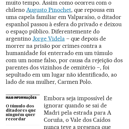
muito tempo. Assim como ocorreu com o
chileno
Augusto Pinochet
, que repousa em
uma capela familiar em Valparaíso, o ditador
espanhol passou à esfera do privado e deixou
o espaço público. Diferentemente do
argentino
Jorge Videla
– que depois de
morrer na prisão por crimes contra a
humanidade foi enterrado em um túmulo
com um nome falso, por causa da rejeição dos
parentes dos vizinhos de cemitério –, foi
sepultado em um lugar não identificado, ao
lado de sua mulher, Carmen Polo.
Embora seja impossível de
MAIS INFORMAÇÕES
ignorar quando se sai de
O túmulo dos
ditadores que
Madri pela estrada para A
ninguém quer
Coruña, o Vale dos Caídos
recordar
nunca teve a presença que