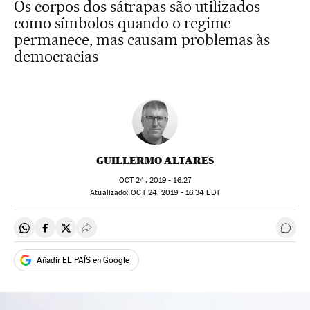
Os corpos dos sátrapas são utilizados
como símbolos quando o regime
permanece, mas causam problemas às
democracias
GUILLERMO ALTARES
OCT
24, 2019 - 16:27
atualizado:
OCT
24, 2019 - 16:34
EDT
Compartir en Whatsapp
Compartir en Facebook
Compartir en Twitter
Desplegar Redes Sociales
Come
Añadir EL PAÍS en Google