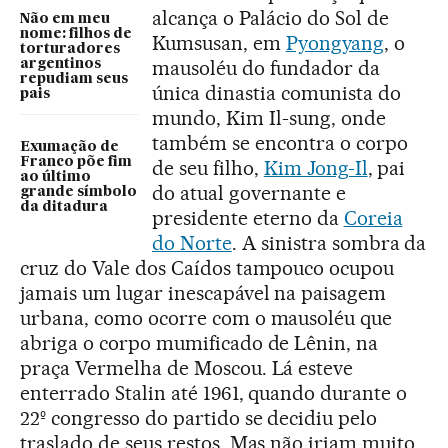
alcança o Palácio do Sol de
Não em meu
nome: filhos de
Kumsusan, em
Pyongyang
, o
torturadores
mausoléu do fundador da
argentinos
repudiam seus
única dinastia comunista do
pais
mundo, Kim Il-sung, onde
também se encontra o corpo
Exumação de
Franco põe fim
de seu filho,
Kim Jong-Il
, pai
ao último
do atual governante e
grande símbolo
da ditadura
presidente eterno da
Coreia
do Norte
. A sinistra sombra da
cruz do Vale dos Caídos tampouco ocupou
jamais um lugar inescapável na paisagem
urbana, como ocorre com o mausoléu que
abriga o corpo mumificado de Lênin, na
praça Vermelha de Moscou. Lá esteve
enterrado Stalin até 1961, quando durante o
22º congresso do partido se decidiu pelo
traslado de seus restos. Mas não iriam muito