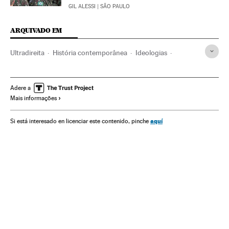
GIL ALESSI
| SÃO PAULO
ARQUIVADO EM
Ultradireita
História contemporânea
Ideologias
História
Política
Exumação Franco
Valle de los Caídos
Família ditatorial Franco
Memória histórica
Adere a
Mais informações
Francisco Franco
Franquismo
Historiografia
Fascismo
Ditadura
aquí
Si está interesado en licenciar este contenido, pinche