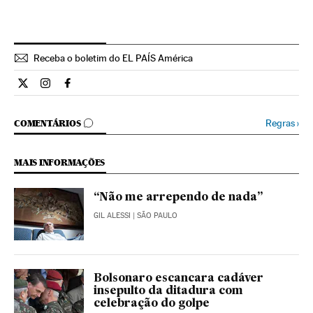
Receba o boletim do EL PAÍS América
Internacional El País Brasil en Twitter
Internacional El País Brasil en Instagram
Internacional El País Brasil en Facebook
COMENTÁRIOS
Regras
›
COMENTÁRIOS
MAIS INFORMAÇÕES
“Não me arrependo de nada”
GIL ALESSI
| SÃO PAULO
Bolsonaro escancara cadáver
insepulto da ditadura com
celebração do golpe