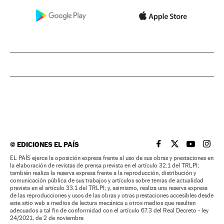
©
EDICIONES EL PAÍS
EL PAÍS BRASIL EN
EL PAÍS BRASI
EL PAÍS B
EL PA
EL PAÍS ejerce la oposición expresa frente al uso de sus obras y prestaciones en
la elaboración de revistas de prensa prevista en el artículo 32.1 del TRLPI;
también realiza la reserva expresa frente a la reproducción, distribución y
comunicación pública de sus trabajos y artículos sobre temas de actualidad
prevista en el artículo 33.1 del TRLPI; y, asimismo, realiza una reserva expresa
de las reproducciones y usos de las obras y otras prestaciones accesibles desde
este sitio web a medios de lectura mecánica u otros medios que resulten
adecuados a tal fin de conformidad con el artículo 67.3 del Real Decreto - ley
24/2021, de 2 de noviembre