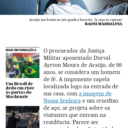
Araújo em frente ao seu quadro favorito, 'A caça às raposas'
RAONI MADDALENA
O procurador da Justiça
MAIS INFORMAÇÕES
Militar aposentado Durval
Ayrton Moura de Araújo, de 99
anos, se considera um homem
de fé. A imponente capela
Um Brasil de
localizada logo na entrada de
dedo em riste
às portas do
sua casa, com
a imagem de
Mackenzie
Nossa Senhora
e um crucifixo
de aço, se projeta sobre os
visitantes que entram na
residência. Parece ser