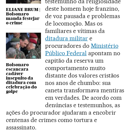
testemunho da religiosidade
deste homem hoje franzino,
ELIANE BRUM |
Bolsonaro
de voz pausada e problemas
manda festejar
de locomoção. Mas os
o crime
familiares e vítimas da
ditadura militar
e
procuradores do
Ministério
Público Federal
apontam no
capitão da reserva um
Bolsonaro
comportamento muito
escancara
cadáver
distante dos valores cristãos
insepulto da
nos anos de chumbo: sua
ditadura com
celebração do
caneta transformava mentiras
golpe
em verdades. De acordo com
denúncias e testemunhos, as
ações do procurador ajudaram a encobrir
centenas de crimes como tortura e
assassinato.