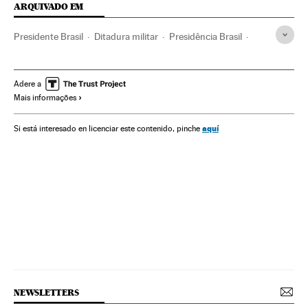
ARQUIVADO EM
Presidente Brasil
Ditadura militar
Presidência Brasil
Integridade pessoal
Ditadura
Brasil
Governo Brasil
América do Sul
América Latina
Governo
Adere a
Mais informações
Vladimir Herzog
Delitos
América
Administração Estado
Política
Administração pública
aquí
Si está interesado en licenciar este contenido, pinche
Justiça
Exército Brasileiro
Crimes ditadura brasileira
Jair Bolsonaro
Tortura
Forças Armadas Brasileiras
Exército terra
Crimes lesa-humanidade
Ditadura Militar Brasil
NEWSLETTERS