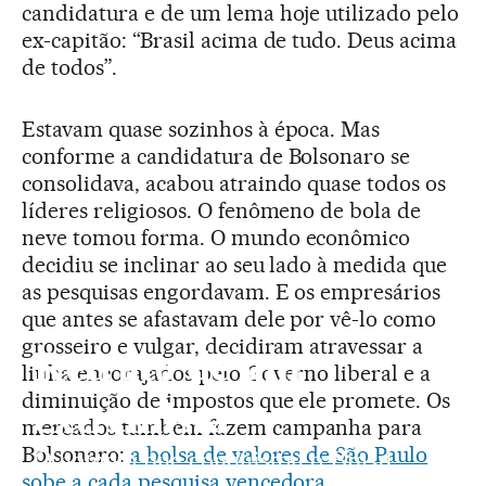
candidatura e de um lema hoje utilizado pelo
ex-capitão: “Brasil acima de tudo. Deus acima
de todos”.
Estavam quase sozinhos à época. Mas
conforme a candidatura de Bolsonaro se
consolidava, acabou atraindo quase todos os
líderes religiosos. O fenômeno de bola de
neve tomou forma. O mundo econômico
decidiu se inclinar ao seu lado à medida que
as pesquisas engordavam. E os empresários
que antes se afastavam dele por vê-lo como
grosseiro e vulgar, decidiram atravessar a
Retrato de um
linha encorajados pelo Governo liberal e a
diminuição de impostos que ele promete. Os
extremista
mercados também fazem campanha para
Bolsonaro:
a bolsa de valores de São Paulo
O homem que conquistou o Brasil
sobe a cada pesquisa vencedora
.