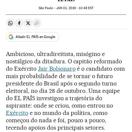
São Paulo -
JAN
01, 2019 - 10:48
EST
Compartir en Whatsapp
Compartir en Facebook
Compartir en Twitter
Desplegar Redes Sociales
Añadir EL PAÍS en Google
Ambicioso, ultradireitista, misógino e
nostálgico da ditadura. O capitão reformado
do Exército
Jair Bolsonaro
é o candidato com
mais probabilidade de se tornar o futuro
presidente do Brasil após o segundo turno
eleitoral, no dia 28 de outubro. Uma equipe
do EL PAÍS investigou a trajetória do
aspirante: onde se criou, como entrou no
Exército
e no mundo da política, como
começou do nada e foi, pouco a pouco,
tecendo apoios dos principais setores.