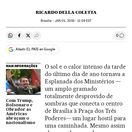
RICARDO DELLA COLETTA
Brasília -
JAN
01, 2019 - 11:09
EST
0
Compartir en Whatsapp
Compartir en Facebook
Compartir en Twitter
Desplegar Redes Sociales
Comen
Añadir EL PAÍS en Google
O sol e o calor intenso da tarde
MAIS INFORMAÇÕES
do último dia de ano tornava a
Esplanada dos Ministérios —
um amplo gramado
totalmente desprovido de
Com Trump,
sombras que conecta o centro
Bolsonaro e
de Brasília à Praça dos Três
Obrador as
Américas
Poderes— um lugar hostil para
abraçam o
nacionalismo
uma caminhada. Mesmo assim