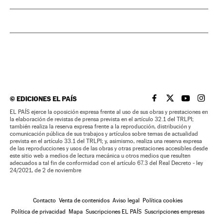
©
EDICIONES EL PAÍS
EL PAÍS BRASIL EN
EL PAÍS BRASI
EL PAÍS B
EL PA
EL PAÍS ejerce la oposición expresa frente al uso de sus obras y prestaciones en
la elaboración de revistas de prensa prevista en el artículo 32.1 del TRLPI;
también realiza la reserva expresa frente a la reproducción, distribución y
comunicación pública de sus trabajos y artículos sobre temas de actualidad
prevista en el artículo 33.1 del TRLPI; y, asimismo, realiza una reserva expresa
de las reproducciones y usos de las obras y otras prestaciones accesibles desde
este sitio web a medios de lectura mecánica u otros medios que resulten
adecuados a tal fin de conformidad con el artículo 67.3 del Real Decreto - ley
24/2021, de 2 de noviembre
Contacto
Venta de contenidos
Aviso legal
Política cookies
Política de privacidad
Mapa
Suscripciones EL PAÍS
Suscripciones empresas