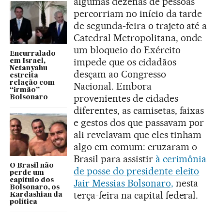
algumas dezenas de pessoas
percorriam no início da tarde
de segunda-feira o trajeto até a
Catedral Metropolitana, onde
um bloqueio do Exército
Encurralado
impede que os cidadãos
em Israel,
Netanyahu
desçam ao Congresso
estreita
relação com
Nacional. Embora
“irmão”
provenientes de cidades
Bolsonaro
diferentes, as camisetas, faixas
e gestos dos que passavam por
ali revelavam que eles tinham
algo em comum: cruzaram o
Brasil para assistir
à cerimônia
O Brasil não
de posse do presidente eleito
perde um
capítulo dos
Jair Messias Bolsonaro,
nesta
Bolsonaro, os
terça-feira na capital federal.
Kardashian da
política