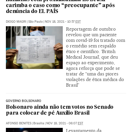
carimba o caso como “preocupante” após
denúncia do EL PAÍS
DIOGO MAGRI
|
São Paulo
|
NOV 18, 2021 - 10:57
EST
Reportagem de outubro
revelou que um paciente
com covid-19 foi tratado com
o remédio sem respaldo
ético e científico. ‘British
Medical Journal’, que deu
espaço ao experimento,
agora reforça que pode se
tratar de “uma das piores
violações de ética médica do
Brasil”
GOVERNO BOLSONARO
Bolsonaro ainda não tem votos no Senado
para colocar de pé Auxílio Brasil
AFONSO BENITES
|
Brasília
|
NOV 18, 2021 - 06:07
EST
Levantamento da