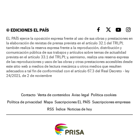
©
EDICIONES EL PAÍS
EL PAÍS BRASIL EN
EL PAÍS BRASI
EL PAÍS B
EL PA
EL PAÍS ejerce la oposición expresa frente al uso de sus obras y prestaciones en
la elaboración de revistas de prensa prevista en el artículo 32.1 del TRLPI;
también realiza la reserva expresa frente a la reproducción, distribución y
comunicación pública de sus trabajos y artículos sobre temas de actualidad
prevista en el artículo 33.1 del TRLPI; y, asimismo, realiza una reserva expresa
de las reproducciones y usos de las obras y otras prestaciones accesibles desde
este sitio web a medios de lectura mecánica u otros medios que resulten
adecuados a tal fin de conformidad con el artículo 67.3 del Real Decreto - ley
24/2021, de 2 de noviembre
Contacto
Venta de contenidos
Aviso legal
Política cookies
Política de privacidad
Mapa
Suscripciones EL PAÍS
Suscripciones empresas
RSS
Índice
Noticias de hoy