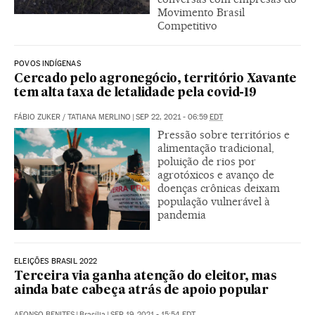
Movimento Brasil
Competitivo
POVOS INDÍGENAS
Cercado pelo agronegócio, território Xavante
tem alta taxa de letalidade pela covid-19
FÁBIO ZUKER
/
TATIANA MERLINO
|
SEP 22, 2021 - 06:59
EDT
Pressão sobre territórios e
alimentação tradicional,
poluição de rios por
agrotóxicos e avanço de
doenças crônicas deixam
população vulnerável à
pandemia
ELEIÇÕES BRASIL 2022
Terceira via ganha atenção do eleitor, mas
ainda bate cabeça atrás de apoio popular
AFONSO BENITES
|
Brasília
|
SEP 19, 2021 - 15:54
EDT