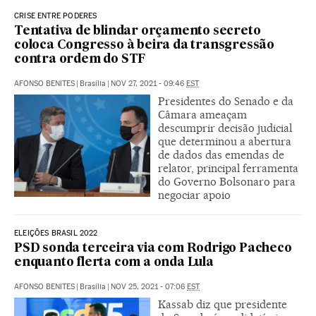
CRISE ENTRE PODERES
Tentativa de blindar orçamento secreto
coloca Congresso à beira da transgressão
contra ordem do STF
AFONSO BENITES
|
Brasília
|
NOV 27, 2021 - 09:46
EST
Presidentes do Senado e da
Câmara ameaçam
descumprir decisão judicial
que determinou a abertura
de dados das emendas de
relator, principal ferramenta
do Governo Bolsonaro para
negociar apoio
ELEIÇÕES BRASIL 2022
PSD sonda terceira via com Rodrigo Pacheco
enquanto flerta com a onda Lula
AFONSO BENITES
|
Brasília
|
NOV 25, 2021 - 07:06
EST
Kassab diz que presidente