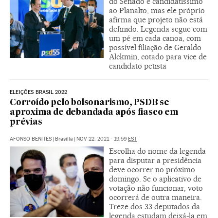
do Senado é candidatíssimo
ao Planalto, mas ele próprio
afirma que projeto não está
definido. Legenda segue com
um pé em cada canoa, com
possível filiação de Geraldo
Alckmin, cotado para vice de
candidato petista
ELEIÇÕES BRASIL 2022
Corroído pelo bolsonarismo, PSDB se
aproxima de debandada após fiasco em
prévias
AFONSO BENITES
|
Brasília
|
NOV 22, 2021 - 19:59
EST
Escolha do nome da legenda
para disputar a presidência
deve ocorrer no próximo
domingo. Se o aplicativo de
votação não funcionar, voto
ocorrerá de outra maneira.
Treze dos 33 deputados da
legenda estudam deixá-la em