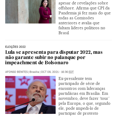
apesar de revelações sobre
offshore. Afirma que CPI da
Pandemia já fez mais do que
todas as Comissões
anteriores e avalia que
faltam líderes políticos no
Brasil
ELEIÇÕES 2022
Lula se apresenta para disputar 2022, mas
não garante subir no palanque por
impeachment de Bolsonaro
AFONSO BENITES
|
Brasília
|
OCT 08, 2021 - 16:36
EDT
Ex-presidente tem
participado de série de
encontros com lideranças
partidárias em Brasília. Em
novembro, deve fazer ‘tour’
pela Europa, o que, segundo
ele, pode impedi-lo de
participar de protesto