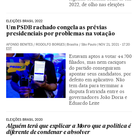
2022, de olho nas eleições
ELEIÇÕES BRASIL 2022
Um PSDB rachado congela as prévias
presidenciais por problemas na votação
AFONSO BENITES
/
RODOLFO BORGES
|
Brasília / São Paulo
|
NOV 21, 2021 - 17:20
EST
Estavam aptos a votar 44.700
filiados, mas nem caciques
do partido conseguiram
apontar seus candidatos, por
defeito em aplicativo. Não
tem data para terminar a
disputa fratricida entre os
governadores João Doria e
Eduardo Leite
ELEIÇÕES BRASIL 2020
Alguém terá que explicar a Moro que a política é
diferente de condenar e absolver