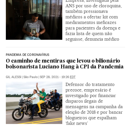
Empresa, investigada pela
ANS por uso de cloroquina,
também pressionava
médicos a ofertar kit com
medicamentos ineficazes
para pacientes da doença e
fazia lista de quem não
seguisse, denuncia médico
PANDEMIA DE CORONAVÍRUS
O caminho de mentiras que levou o bilionário
bolsonarista Luciano Hang à CPI da Pandemia
GIL ALESSI
|
São Paulo
|
SEP 28, 2021 - 19:26
EDT
Defensor do tratamento
precoce, empresário é
investigado por financiar
disparos ilegais de
mensagens na campanha da
eleição de 2018 e por bancar
blogueiros que espalham
‘fake news’