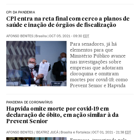
CPI DA PANDEMIA
CPI entra na reta final com cerco a planos de
saúde e inação de órgãos de fiscalização
AFONSO BENITES
|
Brasília
|
OCT 05, 2021 - 09:30
EDT
Para senadores, já há
elementos para que
Ministério Público avance
nas investigações sobre
empresas que adotaram
cloroquina e omitiram
mortes por covid-19, como
Prevent Senior e Hapvida
PANDEMIA DE CORONAVÍRUS
Hapvida omite morte por covid-19 em
declaração de óbito, em ação similar à da
Prevent Senior
AFONSO BENITES
/
BEATRIZ JUCÁ
|
Brasília e Fortaleza
|
OCT 01, 2021 - 21:38
EDT