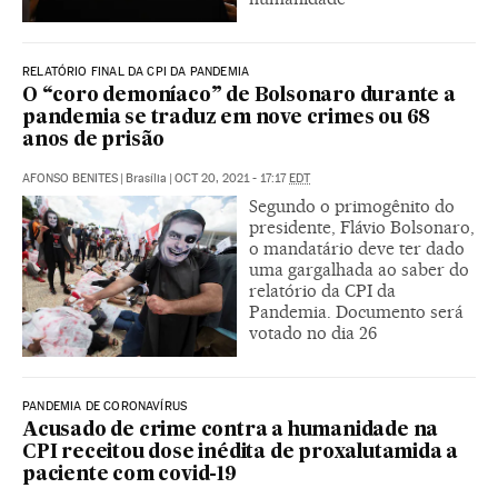
RELATÓRIO FINAL DA CPI DA PANDEMIA
O “coro demoníaco” de Bolsonaro durante a
pandemia se traduz em nove crimes ou 68
anos de prisão
AFONSO BENITES
|
Brasília
|
OCT 20, 2021 - 17:17
EDT
Segundo o primogênito do
presidente, Flávio Bolsonaro,
o mandatário deve ter dado
uma gargalhada ao saber do
relatório da CPI da
Pandemia. Documento será
votado no dia 26
PANDEMIA DE CORONAVÍRUS
Acusado de crime contra a humanidade na
CPI receitou dose inédita de proxalutamida a
paciente com covid-19