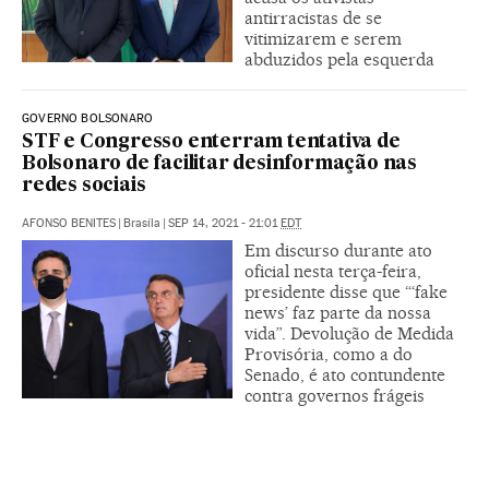
antirracistas de se
vitimizarem e serem
abduzidos pela esquerda
GOVERNO BOLSONARO
STF e Congresso enterram tentativa de
Bolsonaro de facilitar desinformação nas
redes sociais
AFONSO BENITES
|
Brasíla
|
SEP 14, 2021 - 21:01
EDT
Em discurso durante ato
oficial nesta terça-feira,
presidente disse que “‘fake
news’ faz parte da nossa
vida”. Devolução de Medida
Provisória, como a do
Senado, é ato contundente
contra governos frágeis