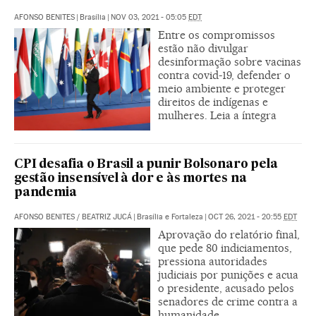
AFONSO BENITES
|
Brasília
|
NOV 03, 2021 - 05:05
EDT
Entre os compromissos
estão não divulgar
desinformação sobre vacinas
contra covid-19, defender o
meio ambiente e proteger
direitos de indígenas e
mulheres. Leia a íntegra
CPI desafia o Brasil a punir Bolsonaro pela
gestão insensível à dor e às mortes na
pandemia
AFONSO BENITES
/
BEATRIZ JUCÁ
|
Brasília e Fortaleza
|
OCT 26, 2021 - 20:55
EDT
Aprovação do relatório final,
que pede 80 indiciamentos,
pressiona autoridades
judiciais por punições e acua
o presidente, acusado pelos
senadores de crime contra a
humanidade