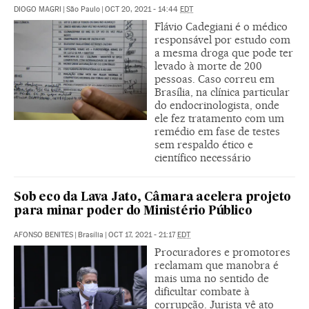
DIOGO MAGRI
|
São Paulo
|
OCT 20, 2021 - 14:44
EDT
Flávio Cadegiani é o médico
responsável por estudo com
a mesma droga que pode ter
levado à morte de 200
pessoas. Caso correu em
Brasília, na clínica particular
do endocrinologista, onde
ele fez tratamento com um
remédio em fase de testes
sem respaldo ético e
científico necessário
Sob eco da Lava Jato, Câmara acelera projeto
para minar poder do Ministério Público
AFONSO BENITES
|
Brasília
|
OCT 17, 2021 - 21:17
EDT
Procuradores e promotores
reclamam que manobra é
mais uma no sentido de
dificultar combate à
corrupção. Jurista vê ato