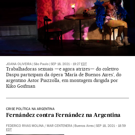
JOANA OLIVEIRA
|
São Paulo
|
SEP 18, 2021 - 19:27
EDT
Trabalhadoras sexuais —e agora atrizes— do coletivo
Daspu participam da ópera ‘María de Buenos Aires’, do
argentino Astor Piazzolla, em montagem dirigida por
Kiko Goifman
CRISE POLÍTICA NA ARGENTINA
Fernández contra Fernández na Argentina
FEDERICO RIVAS MOLINA
/
MAR CENTENERA
|
Buenos Aires
|
SEP 18, 2021 - 18:59
EDT