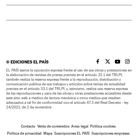
©
EDICIONES EL PAÍS
EL PAÍS BRASIL EN
EL PAÍS BRASI
EL PAÍS B
EL PA
EL PAÍS ejerce la oposición expresa frente al uso de sus obras y prestaciones en
la elaboración de revistas de prensa prevista en el artículo 32.1 del TRLPI;
también realiza la reserva expresa frente a la reproducción, distribución y
comunicación pública de sus trabajos y artículos sobre temas de actualidad
prevista en el artículo 33.1 del TRLPI; y, asimismo, realiza una reserva expresa
de las reproducciones y usos de las obras y otras prestaciones accesibles desde
este sitio web a medios de lectura mecánica u otros medios que resulten
adecuados a tal fin de conformidad con el artículo 67.3 del Real Decreto - ley
24/2021, de 2 de noviembre
Contacto
Venta de contenidos
Aviso legal
Política cookies
Política de privacidad
Mapa
Suscripciones EL PAÍS
Suscripciones empresas