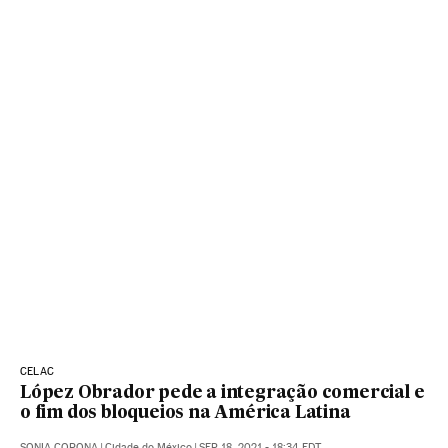
CELAC
López Obrador pede a integração comercial e
o fim dos bloqueios na América Latina
SONIA CORONA
|
Cidade do México
|
SEP 18, 2021 - 18:34
EDT