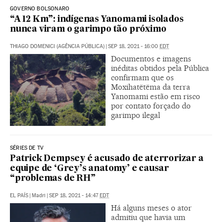
GOVERNO BOLSONARO
“A 12 Km”: indígenas Yanomami isolados
nunca viram o garimpo tão próximo
THIAGO DOMENICI (AGÊNCIA PÚBLICA)
|
SEP 18, 2021 - 16:00
EDT
Documentos e imagens
inéditas obtidos pela Pública
confirmam que os
Moxihatëtëma da terra
Yanomami estão em risco
por contato forçado do
garimpo ilegal
SÉRIES DE TV
Patrick Dempsey é acusado de aterrorizar a
equipe de ‘Grey’s anatomy’ e causar
“problemas de RH”
EL PAÍS
|
Madri
|
SEP 18, 2021 - 14:47
EDT
Há alguns meses o ator
admitiu que havia um