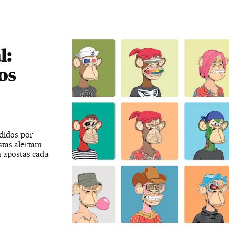
l:
os
didos por
stas alertam
 apostas cada