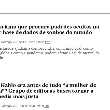
oritmo que procura padrões ocultos na
 base de dados de sonhos do mundo
LPAÑÉS
|
Madri
|
OCT 21, 2020 - 19:50
EDT
nclusões ajudam a compreender, em tempo real, como
 globais como a pandemia podem afetar a saúde mental da
de
 Kahlo era antes de tudo “a mulher de
a”? Grupo de editoras busca tornar a
edia mais justa
LPAÑÉS
|
Madri
|
JUN 11, 2020 - 21:50
EDT