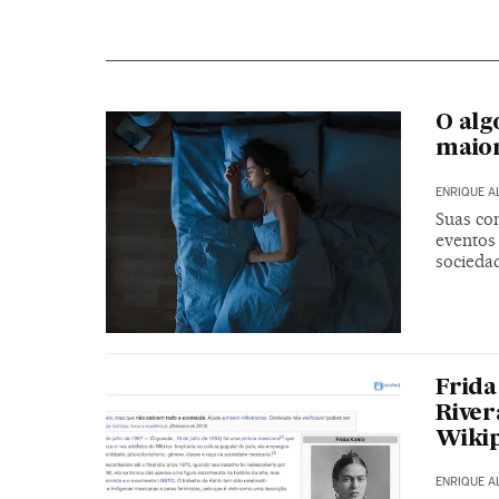
O alg
maior
ENRIQUE A
Suas co
eventos
socieda
Frida
River
Wikip
ENRIQUE A