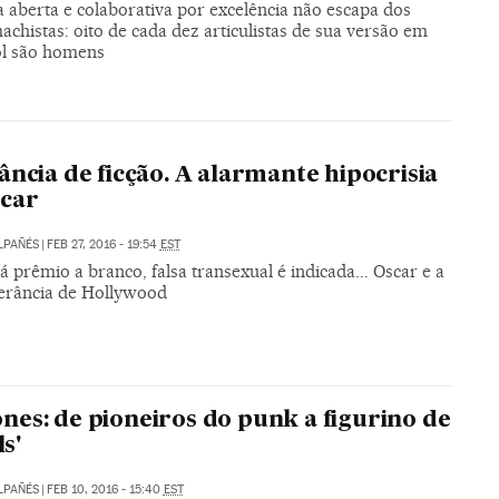
 aberta e colaborativa por excelência não escapa dos
achistas: oito de cada dez articulistas de sua versão em
l são homens
ância de ficção. A alarmante hipocrisia
scar
LPAÑÉS
|
FEB 27, 2016 - 19:54
EST
 prêmio a branco, falsa transexual é indicada... Oscar e a
olerância de Hollywood
es: de pioneiros do punk a figurino de
ls'
LPAÑÉS
|
FEB 10, 2016 - 15:40
EST