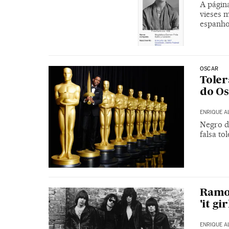
A página
vieses m
espanho
OSCAR
Toler
do O
ENRIQUE A
Negro dá
falsa t
Ramon
'it gir
ENRIQUE A