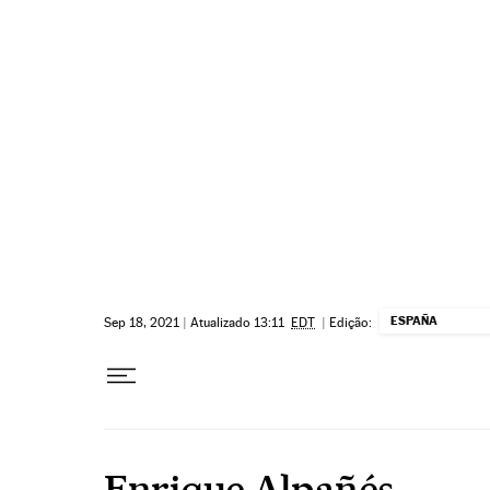
Pular para o conteúdo
ESPAÑA
Sep 18, 2021
|
Atualizado 13:11
EDT
|
Edição:
Enrique Alpañés