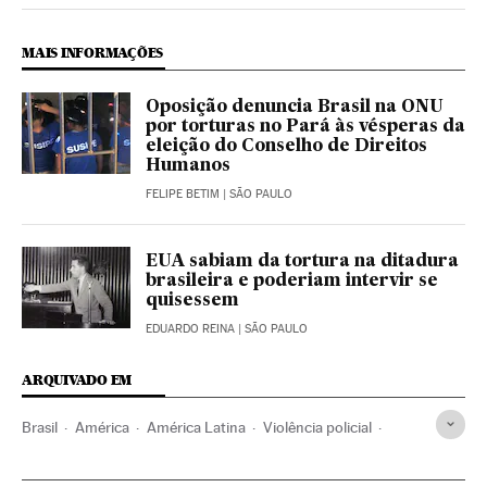
MAIS INFORMAÇÕES
Oposição denuncia Brasil na ONU
por torturas no Pará às vésperas da
eleição do Conselho de Direitos
Humanos
FELIPE BETIM
| SÃO PAULO
EUA sabiam da tortura na ditadura
brasileira e poderiam intervir se
quisessem
EDUARDO REINA
| SÃO PAULO
ARQUIVADO EM
Brasil
América
América Latina
Violência policial
Exército Brasileiro
Racismo
Tortura
Justiça
Polícia