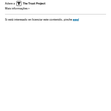
Polícia militar
Rio de Janeiro
Estado Rio de Janeiro
Adere a
Mais informações
Ultradireita
aquí
Si está interesado en licenciar este contenido, pinche