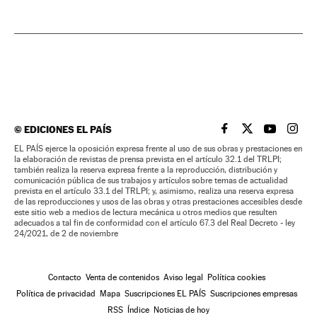
©
EDICIONES EL PAÍS
EL PAÍS BRASIL EN
EL PAÍS BRASI
EL PAÍS B
EL PA
EL PAÍS ejerce la oposición expresa frente al uso de sus obras y prestaciones en
la elaboración de revistas de prensa prevista en el artículo 32.1 del TRLPI;
también realiza la reserva expresa frente a la reproducción, distribución y
comunicación pública de sus trabajos y artículos sobre temas de actualidad
prevista en el artículo 33.1 del TRLPI; y, asimismo, realiza una reserva expresa
de las reproducciones y usos de las obras y otras prestaciones accesibles desde
este sitio web a medios de lectura mecánica u otros medios que resulten
adecuados a tal fin de conformidad con el artículo 67.3 del Real Decreto - ley
24/2021, de 2 de noviembre
Contacto
Venta de contenidos
Aviso legal
Política cookies
Política de privacidad
Mapa
Suscripciones EL PAÍS
Suscripciones empresas
RSS
Índice
Noticias de hoy