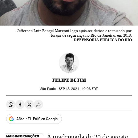
Jefferson Luiz Rangel Marconi logo após ser detido e torturado por
forças de segurança no Rio de Janeiro, em 2018.
DEFENSORIA PÚBLICA DO RIO
FELIPE BETIM
São Paulo -
SEP
18, 2021 - 10:06
EDT
Compartir en Whatsapp
Compartir en Facebook
Compartir en Twitter
Desplegar Redes Sociales
Añadir EL PAÍS en Google
A madrugada de 20 de agosto
MAIS INFORMAÇÕES