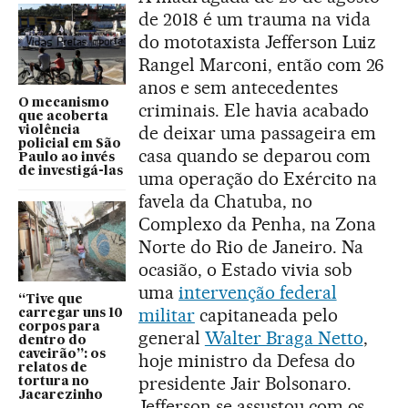
de 2018 é um trauma na vida
do mototaxista Jefferson Luiz
Rangel Marconi, então com 26
anos e sem antecedentes
O mecanismo
criminais. Ele havia acabado
que acoberta
de deixar uma passageira em
violência
policial em São
casa quando se deparou com
Paulo ao invés
de investigá-las
uma operação do Exército na
favela da Chatuba, no
Complexo da Penha, na Zona
Norte do Rio de Janeiro. Na
ocasião, o Estado vivia sob
uma
intervenção federal
“Tive que
militar
capitaneada pelo
carregar uns 10
corpos para
general
Walter Braga Netto
,
dentro do
caveirão”: os
hoje ministro da Defesa do
relatos de
presidente Jair Bolsonaro.
tortura no
Jacarezinho
Jefferson se assustou com os