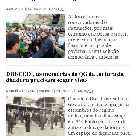
JUAN ARIAS
|
OCT 18, 2021 - 07:51
EDT
As forças mais
conservadoras das
instituições, por mais
estranho que possa parecer,
preferem o Bolsonaro
fascista e incapaz de
governar a uma solução
democrática e moderna
DOI-CODI, as memórias do QG da tortura da
ditadura precisam seguir vivas
MARCELO OLIVEIRA
|
São Paulo
|
SEP 28, 2021 - 09:56
EDT
Quando o Brasil vive sob um
Governo que tenta apagar os
escombros do regime
militar, uma batalha avança
em São Paulo para fazer do
antigo endereço da tortura
um espaço de dignidade para