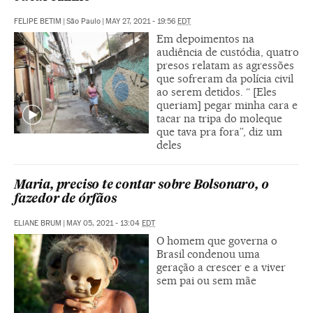
FELIPE BETIM
|
São Paulo
|
MAY 27, 2021 - 19:56
EDT
Em depoimentos na
audiência de custódia, quatro
presos relatam as agressões
que sofreram da polícia civil
ao serem detidos. “ [Eles
queriam] pegar minha cara e
tacar na tripa do moleque
que tava pra fora”, diz um
deles
Maria, preciso te contar sobre Bolsonaro, o
fazedor de órfãos
ELIANE BRUM
|
MAY 05, 2021 - 13:04
EDT
O homem que governa o
Brasil condenou uma
geração a crescer e a viver
sem pai ou sem mãe