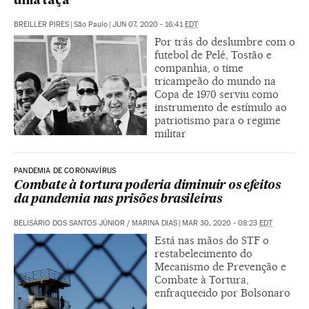
uma taça
BREILLER PIRES
|
São Paulo
|
JUN 07, 2020 - 16:41
EDT
Por trás do deslumbre com o
futebol de Pelé, Tostão e
companhia, o time
tricampeão do mundo na
Copa de 1970 serviu como
instrumento de estímulo ao
patriotismo para o regime
militar
PANDEMIA DE CORONAVÍRUS
Combate à tortura poderia diminuir os efeitos
da pandemia nas prisões brasileiras
BELISÁRIO DOS SANTOS JÚNIOR
/
MARINA DIAS
|
MAR 30, 2020 - 08:23
EDT
Está nas mãos do STF o
restabelecimento do
Mecanismo de Prevenção e
Combate à Tortura,
enfraquecido por Bolsonaro