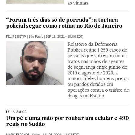
as vítimas
“Foram três dias só de porrada”: a tortura
policial segue como rotina no Rio de Janeiro
FELIPE BETIM
|
São Paulo
|
SEP 18, 2021 - 10:06
EDT
Relatório da Defensoria
Pública reúne 1.250 casos de
pessoas que sofreram maus
tratos nas mãos de agentes
de segurança entre junho de
2019 e agosto de 2020, a
maioria deles homens pretos
ou pardos detidos em
operações contra o tráfico de
drogas no Estado
LEI ISLÂMICA
Um pé e uma mão por roubar um celular e 490
reais no Sudão
MARC ESPAÑOL
|
Cairo
|
JUL 26, 2021 - 11:03
EDT