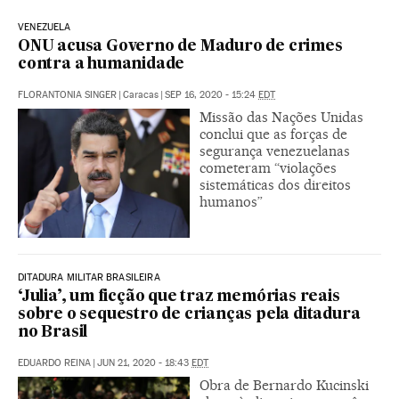
VENEZUELA
ONU acusa Governo de Maduro de crimes
contra a humanidade
FLORANTONIA SINGER
|
Caracas
|
SEP 16, 2020 - 15:24
EDT
Missão das Nações Unidas
conclui que as forças de
segurança venezuelanas
cometeram “violações
sistemáticas dos direitos
humanos”
DITADURA MILITAR BRASILEIRA
‘Julia’, um ficção que traz memórias reais
sobre o sequestro de crianças pela ditadura
no Brasil
EDUARDO REINA
|
JUN 21, 2020 - 18:43
EDT
Obra de Bernardo Kucinski