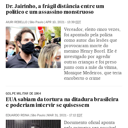
Dr. Jairinho, a frágil distância entre um
político e um assassino monstruoso
AIURI REBELLO
|
São Paulo
|
APR 10, 2021 - 13:39
EDT
Vereador, eleito cinco vezes,
foi apontado pela polícia
como autor das lesões que
provocaram morte do
menino Henry Borel. Ele é
investigado por agredir
outras crianças e foi preso
junto com a mãe da vítima,
Monique Medeiros, que teria
encoberto o crime
GOLPE MILITAR DE 1964
EUA sabiam da tortura na ditadura brasileira
e poderiam intervir se quisessem
EDUARDO REINA
|
São Paulo
|
MAR 31, 2021 - 17:12
EDT
Documento oficial aponta
pela primeira vez possível