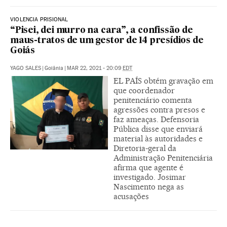
VIOLENCIA PRISIONAL
“Pisei, dei murro na cara”, a confissão de
maus-tratos de um gestor de 14 presídios de
Goiás
YAGO SALES
|
Goiânia
|
MAR 22, 2021 - 20:09
EDT
EL PAÍS obtém gravação em
que coordenador
penitenciário comenta
agressões contra presos e
faz ameaças. Defensoria
Pública disse que enviará
material às autoridades e
Diretoria-geral da
Administração Penitenciária
afirma que agente é
investigado. Josimar
Nascimento nega as
acusações