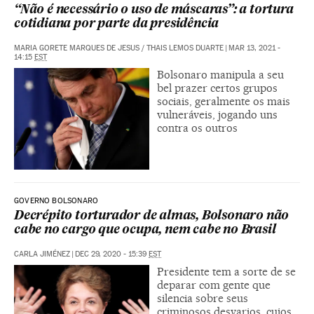
“Não é necessário o uso de máscaras”: a tortura
cotidiana por parte da presidência
MARIA GORETE MARQUES DE JESUS
/
THAIS LEMOS DUARTE
|
MAR 13, 2021 -
14:15
EST
Bolsonaro manipula a seu
bel prazer certos grupos
sociais, geralmente os mais
vulneráveis, jogando uns
contra os outros
GOVERNO BOLSONARO
Decrépito torturador de almas, Bolsonaro não
cabe no cargo que ocupa, nem cabe no Brasil
CARLA JIMÉNEZ
|
DEC 29, 2020 - 15:39
EST
Presidente tem a sorte de se
deparar com gente que
silencia sobre seus
criminosos desvarios, cujos