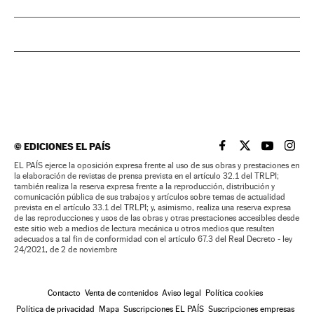
©
EDICIONES EL PAÍS
EL PAÍS BRASIL EN
EL PAÍS BRASI
EL PAÍS B
EL PA
EL PAÍS ejerce la oposición expresa frente al uso de sus obras y prestaciones en
la elaboración de revistas de prensa prevista en el artículo 32.1 del TRLPI;
también realiza la reserva expresa frente a la reproducción, distribución y
comunicación pública de sus trabajos y artículos sobre temas de actualidad
prevista en el artículo 33.1 del TRLPI; y, asimismo, realiza una reserva expresa
de las reproducciones y usos de las obras y otras prestaciones accesibles desde
este sitio web a medios de lectura mecánica u otros medios que resulten
adecuados a tal fin de conformidad con el artículo 67.3 del Real Decreto - ley
24/2021, de 2 de noviembre
Contacto
Venta de contenidos
Aviso legal
Política cookies
Política de privacidad
Mapa
Suscripciones EL PAÍS
Suscripciones empresas