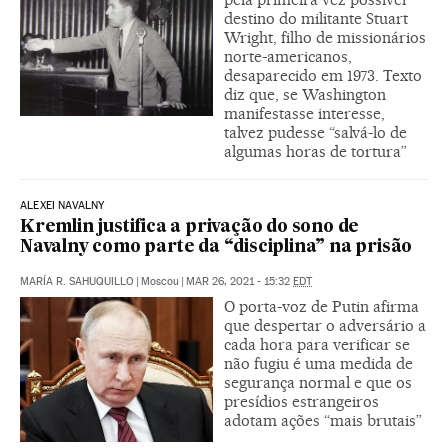
destino do militante Stuart
Wright, filho de missionários
norte-americanos,
desaparecido em 1973. Texto
diz que, se Washington
manifestasse interesse,
talvez pudesse “salvá-lo de
algumas horas de tortura”
ALEXEI NAVALNY
Kremlin justifica a privação do sono de
Navalny como parte da “disciplina” na prisão
MARÍA R. SAHUQUILLO
|
Moscou
|
MAR 26, 2021 - 15:32
EDT
O porta-voz de Putin afirma
que despertar o adversário a
cada hora para verificar se
não fugiu é uma medida de
segurança normal e que os
presídios estrangeiros
adotam ações “mais brutais”