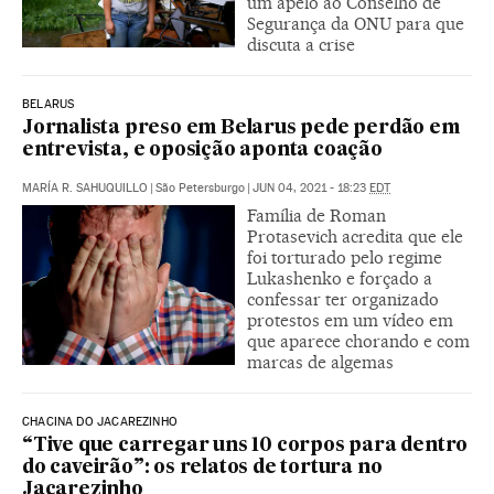
um apelo ao Conselho de
Segurança da ONU para que
discuta a crise
BELARUS
Jornalista preso em Belarus pede perdão em
entrevista, e oposição aponta coação
MARÍA R. SAHUQUILLO
|
São Petersburgo
|
JUN 04, 2021 - 18:23
EDT
Família de Roman
Protasevich acredita que ele
foi torturado pelo regime
Lukashenko e forçado a
confessar ter organizado
protestos em um vídeo em
que aparece chorando e com
marcas de algemas
CHACINA DO JACAREZINHO
“Tive que carregar uns 10 corpos para dentro
do caveirão”: os relatos de tortura no
Jacarezinho