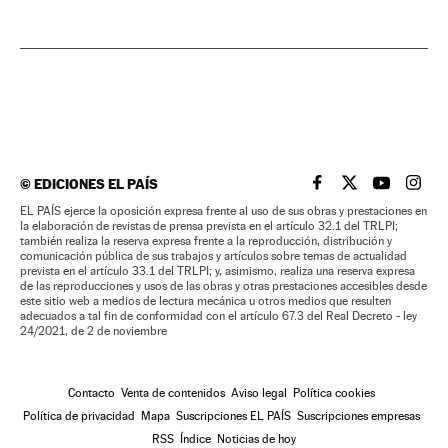
©
EDICIONES EL PAÍS
EL PAÍS BRASIL EN
EL PAÍS BRASI
EL PAÍS B
EL PA
EL PAÍS ejerce la oposición expresa frente al uso de sus obras y prestaciones en
la elaboración de revistas de prensa prevista en el artículo 32.1 del TRLPI;
también realiza la reserva expresa frente a la reproducción, distribución y
comunicación pública de sus trabajos y artículos sobre temas de actualidad
prevista en el artículo 33.1 del TRLPI; y, asimismo, realiza una reserva expresa
de las reproducciones y usos de las obras y otras prestaciones accesibles desde
este sitio web a medios de lectura mecánica u otros medios que resulten
adecuados a tal fin de conformidad con el artículo 67.3 del Real Decreto - ley
24/2021, de 2 de noviembre
Contacto
Venta de contenidos
Aviso legal
Política cookies
Política de privacidad
Mapa
Suscripciones EL PAÍS
Suscripciones empresas
RSS
Índice
Noticias de hoy