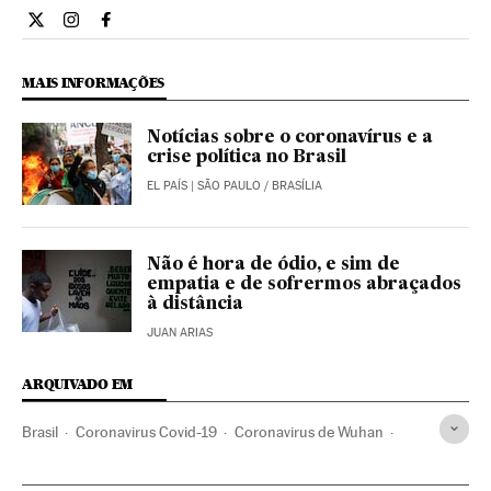
Opiniao El País Brasil en Twitter
Opiniao El País Brasil en Instagram
Opiniao El País Brasil en Facebook
MAIS INFORMAÇÕES
Notícias sobre o coronavírus e a
crise política no Brasil
EL PAÍS
| SÃO PAULO / BRASÍLIA
Não é hora de ódio, e sim de
empatia e de sofrermos abraçados
à distância
JUAN ARIAS
ARQUIVADO EM
Brasil
Coronavirus Covid-19
Coronavirus de Wuhan
Pandemia
Coronavirus
Prisões
Tortura
ONU