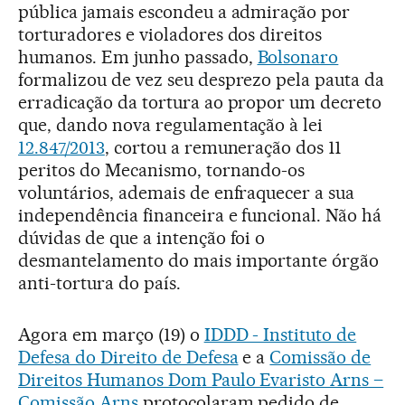
pública jamais escondeu a admiração por
torturadores e violadores dos direitos
humanos. Em junho passado,
Bolsonaro
formalizou de vez seu desprezo pela pauta da
erradicação da tortura ao propor um decreto
que, dando nova regulamentação à lei
12.847/2013
, cortou a remuneração dos 11
peritos do Mecanismo, tornando-os
voluntários, ademais de enfraquecer a sua
independência financeira e funcional. Não há
dúvidas de que a intenção foi o
desmantelamento do mais importante órgão
anti-tortura do país.
Agora em março (19) o
IDDD - Instituto de
Defesa do Direito de Defesa
e a
Comissão de
Direitos Humanos Dom Paulo Evaristo Arns –
Comissão Arns
protocolaram pedido de