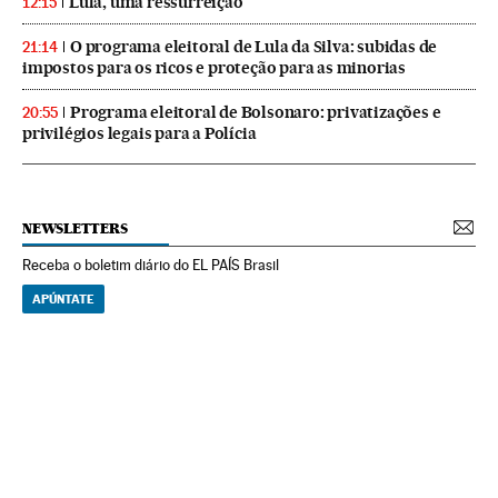
Lula, uma ressurreição
12:15
O programa eleitoral de Lula da Silva: subidas de
21:14
impostos para os ricos e proteção para as minorias
Programa eleitoral de Bolsonaro: privatizações e
20:55
privilégios legais para a Polícia
NEWSLETTERS
Receba o boletim diário do EL PAÍS Brasil
APÚNTATE
NEWSLETTERS
Boletín de América
Cada semana en tu cuenta de correo una selección de las noticias,
reportajes y análisis de los periodistas de EL PAÍS con los acontecimientos