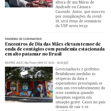
altura de um Mário de
Andrade ou Câmara
Cascudo. Autor, que morreu
por complicações da covid-
19, será tema de seminário
da USP nesta terça
PANDEMIA DE CORONAVÍRUS
Encontros de Dia das Mães elevam temor de
onda de contágios com pandemia estacionada
em alto patamar no Brasil
BEATRIZ JUCÁ
|
São Paulo
|
MAY 07, 2021 - 18:16
EDT
Governadores e prefeitos
flexibilizam medidas às
vésperas da data e
especialistas preocupam-se
com um recrudescimento da
crise sanitária quando
hospitais seguem em
situação grave. Casos no país
deixam de cair e se