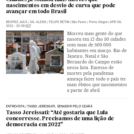
nascimentos em desvio de curva que pode
avançar em todo Brasil
BEATRIZ JUCÁ
/
GIL ALESSI
/
FELIPE BETIM
|
São Paulo / Porto Alegre
|
APR 08,
2021 - 20:39
EDT
Morreu mais gente do que
nasceu em 12 das 50 cidades
com mais de 500.000
habitantes em março. Rio de
Janeiro, Natal e São
Bernardo do Campo estão
nessa lista. Excesso de
mortes pela pandemia
ameaça fazer todo o país ter
mais óbitos que nascimentos
a partir de abril
ENTREVISTA | TASSO JEREISSATI, SENADOR PELO CEARÁ
Tasso Jereissati: “Até gostaria que Lula
concorresse. Precisamos de uma lição de
democracia em 2022”