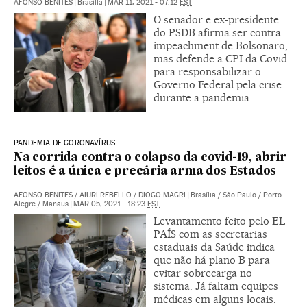
AFONSO BENITES
|
Brasília
|
MAR 11, 2021 - 07:12
EST
O senador e ex-presidente
do PSDB afirma ser contra
impeachment de Bolsonaro,
mas defende a CPI da Covid
para responsabilizar o
Governo Federal pela crise
durante a pandemia
PANDEMIA DE CORONAVÍRUS
Na corrida contra o colapso da covid-19, abrir
leitos é a única e precária arma dos Estados
AFONSO BENITES
/
AIURI REBELLO
/
DIOGO MAGRI
|
Brasília / São Paulo / Porto
Alegre / Manaus
|
MAR 05, 2021 - 18:23
EST
Levantamento feito pelo EL
PAÍS com as secretarias
estaduais da Saúde indica
que não há plano B para
evitar sobrecarga no
sistema. Já faltam equipes
médicas em alguns locais.