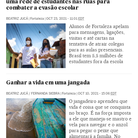
uma rede de estudantes nas ruas para
combater a evasão escolar
BEATRIZ JUCÁ
|
Fortaleza
|
OCT 23, 2021 - 11:01
EDT
Alunos de Fortaleza apelam
para mensagens, ligações,
visitas e até cartas na
tentativa de atrair colegas
para as aulas presenciais.
Brasil tem 5,5 milhões de
estudantes fora da escola
Ganhar a vida em uma jangada
BEATRIZ JUCÁ
/
FERNANDA SIEBRA
|
Fortaleza
|
OCT 10, 2021 - 15:06
EDT
O jangadeiro aprendeu que
vida é coisa que se conquista
no braço. É na força imposta
a ele que maneja-se mastro e
vela para navegar e o anzol
para pegar o peixe que
alimentará a família. No