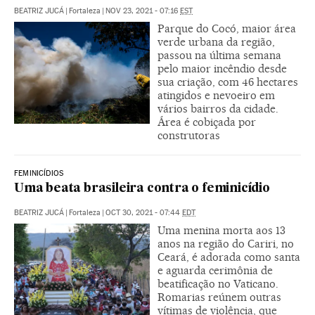
BEATRIZ JUCÁ
|
Fortaleza
|
NOV 23, 2021 - 07:16
EST
Parque do Cocó, maior área
verde urbana da região,
passou na última semana
pelo maior incêndio desde
sua criação, com 46 hectares
atingidos e nevoeiro em
vários bairros da cidade.
Área é cobiçada por
construtoras
FEMINICÍDIOS
Uma beata brasileira contra o feminicídio
BEATRIZ JUCÁ
|
Fortaleza
|
OCT 30, 2021 - 07:44
EDT
Uma menina morta aos 13
anos na região do Cariri, no
Ceará, é adorada como santa
e aguarda cerimônia de
beatificação no Vaticano.
Romarias reúnem outras
vítimas de violência, que