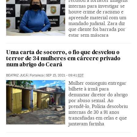
recusou a fornecer imagens
internas para investigar se
houve crime de racismo e
apreende material com um
mandado judicial. Zara diz
que cliente foi barrada por
estar sem máscara
Uma carta de socorro, o fio que desvelou o
terror de 34 mulheres em cárcere privado
num abrigo do Ceará
BEATRIZ JUCÁ
|
Fortaleza
|
SEP 15, 2021 - 09:41
EDT
Mulher conseguiu entregar
bilhete à irmã para
denunciar diretor do abrigo
por abuso sexual. Ao
prendê-lo, Polícia descobriu
internas de 30 a 91 anos
trancafiadas em celas e que
jantavam farinha