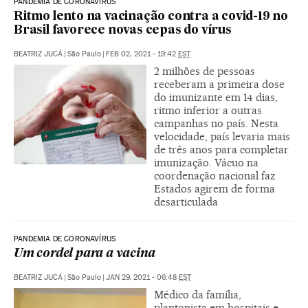
PANDEMIA DE CORONAVÍRUS
Ritmo lento na vacinação contra a covid-19 no
Brasil favorece novas cepas do vírus
BEATRIZ JUCÁ
|
São Paulo
|
FEB 02, 2021 - 19:42
EST
2 milhões de pessoas
receberam a primeira dose
do imunizante em 14 dias,
ritmo inferior a outras
campanhas no país. Nesta
velocidade, país levaria mais
de três anos para completar
imunização. Vácuo na
coordenação nacional faz
Estados agirem de forma
desarticulada
PANDEMIA DE CORONAVÍRUS
Um cordel para a vacina
BEATRIZ JUCÁ
|
São Paulo
|
JAN 29, 2021 - 06:48
EST
Médico da família,
plantonista em hospitais e