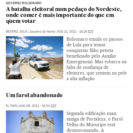
GOVERNO BOLSONARO
A batalha eleitoral num pedaço do Nordeste,
onde comer é mais importante do que em
quem votar
BEATRIZ JUCÁ
|
Juazeiro do Norte
|
AUG 21, 2021 - 18:28
EDT
Bolsonaro emula os passos
de Lula para tentar
conquistar filão petista
beneficiado pelo Auxílio
Emergencial. Mas esbarra na
falta de confiança de
eleitores, que sentem na pele
a alta inflação
Um farol abandonado
EL PAÍS
|
AUG 08, 2021 - 16:54
EDT
Segunda edificação mais
antiga de Fortaleza, o Farol
Velho do Mucuripe está
desmoronando. A