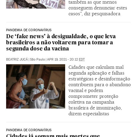
também as que menos
conseguem denunciar estes
casos”, diz pesquisadora
PANDEMIA DE CORONAVÍRUS
De ‘fake news’ à desigualdade, o que leva
brasileiros a não voltarem para tomar a
segunda dose da vacina
BEATRIZ JUCÁ
|
São Paulo
|
APR 19, 2021 - 20:12
EDT
Cidades que calculam mal
segunda aplicação e falhas
estratégicas e desinformação
contribuem para o abandono
vacinal e podem
comprometer proteção
coletiva na campanha
brasileira de imunização,
dizem especialistas
PANDEMIA DE CORONAVÍRUS
Cidades já somam mais mortes que