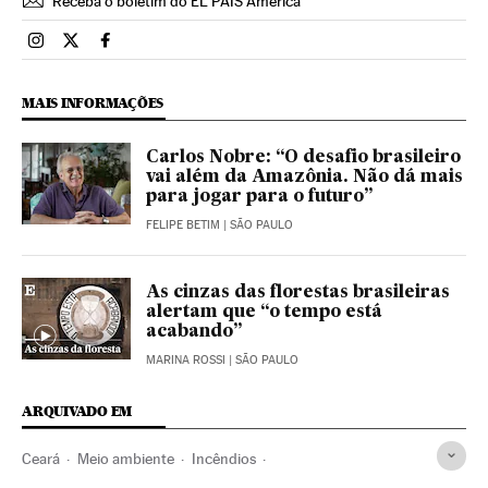
Receba o boletim do EL PAÍS América
Brasil El País Brasil en Instagram
Brasil El País Brasil en Twitter
Brasil El País Brasil en Facebook
MAIS INFORMAÇÕES
Carlos Nobre: “O desafio brasileiro
vai além da Amazônia. Não dá mais
para jogar para o futuro”
FELIPE BETIM
| SÃO PAULO
As cinzas das florestas brasileiras
alertam que “o tempo está
acabando”
MARINA ROSSI
| SÃO PAULO
ARQUIVADO EM
Ceará
Meio ambiente
Incêndios