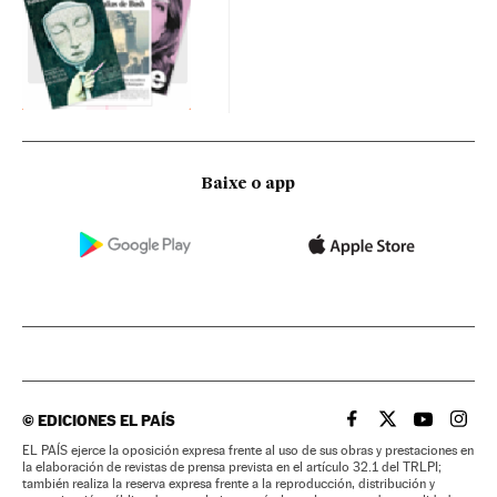
Baixe o app
©
EDICIONES EL PAÍS
EL PAÍS BRASIL EN
EL PAÍS BRASI
EL PAÍS B
EL PA
EL PAÍS ejerce la oposición expresa frente al uso de sus obras y prestaciones en
la elaboración de revistas de prensa prevista en el artículo 32.1 del TRLPI;
también realiza la reserva expresa frente a la reproducción, distribución y