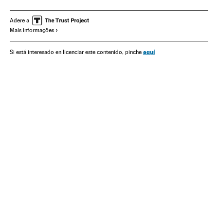
Incêndios florestais intencionais
Brasil
América
América Latina
Fauna
Flora
Animais
Adere a
Mais informações
Mudança climática
Aquecimento global
Extinção espécies
aquí
Si está interesado en licenciar este contenido, pinche