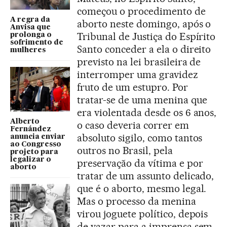
começou o procedimento de
A regra da
aborto neste domingo, após o
Anvisa que
Tribunal de Justiça do Espírito
prolonga o
sofrimento de
Santo conceder a ela o direito
mulheres
previsto na lei brasileira de
interromper uma gravidez
fruto de um estupro. Por
tratar-se de uma menina que
era violentada desde os 6 anos,
Alberto
o caso deveria correr em
Fernández
absoluto sigilo, como tantos
anuncia enviar
ao Congresso
outros no Brasil, pela
projeto para
legalizar o
preservação da vítima e por
aborto
tratar de um assunto delicado,
que é o aborto, mesmo legal.
Mas o processo da menina
virou joguete político, depois
de vazar para a imprensa sem