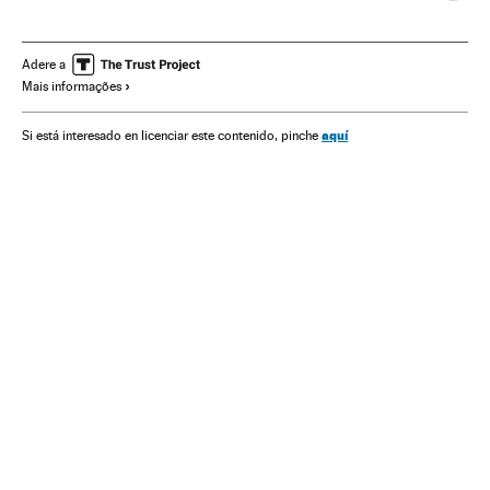
Aborto
Mulheres
América Latina
Infância
Extrema direita
Conservadores
Violência doméstica
Adere a
Mais informações
Violência gênero
Crianças
Damares Alves
Jair Bolsonaro
aquí
Si está interesado en licenciar este contenido, pinche