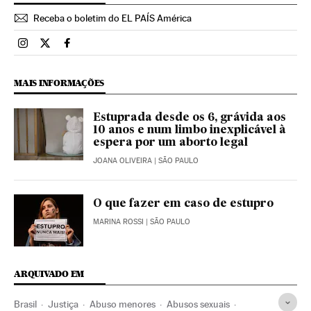
Receba o boletim do EL PAÍS América
Brasil El País Brasil en Instagram
Brasil El País Brasil en Twitter
Brasil El País Brasil en Facebook
MAIS INFORMAÇÕES
Estuprada desde os 6, grávida aos
10 anos e num limbo inexplicável à
espera por um aborto legal
JOANA OLIVEIRA
| SÃO PAULO
O que fazer em caso de estupro
MARINA ROSSI
| SÃO PAULO
ARQUIVADO EM
Brasil
Justiça
Abuso menores
Abusos sexuais