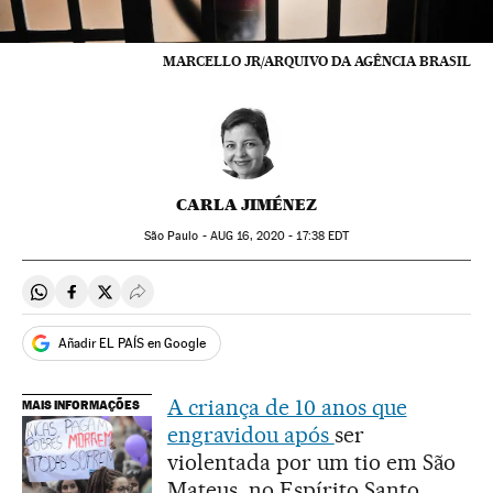
MARCELLO JR/ARQUIVO DA AGÊNCIA BRASIL
CARLA JIMÉNEZ
São Paulo -
AUG
16, 2020 - 17:38
EDT
Compartir en Whatsapp
Compartir en Facebook
Compartir en Twitter
Desplegar Redes Sociales
Añadir EL PAÍS en Google
A criança de 10 anos que
MAIS INFORMAÇÕES
engravidou após
ser
violentada por um tio em São
Mateus, no Espírito Santo,