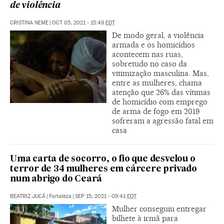
de violência
CRISTINA NEME
|
OCT 05, 2021 - 15:49
EDT
De modo geral, a violência
armada e os homicídios
acontecem nas ruas,
sobretudo no caso da
vitimização masculina. Mas,
entre as mulheres, chama
atenção que 26% das vítimas
de homicídio com emprego
de arma de fogo em 2019
sofreram a agressão fatal em
casa
Uma carta de socorro, o fio que desvelou o
terror de 34 mulheres em cárcere privado
num abrigo do Ceará
BEATRIZ JUCÁ
|
Fortaleza
|
SEP 15, 2021 - 09:41
EDT
Mulher conseguiu entregar
bilhete à irmã para