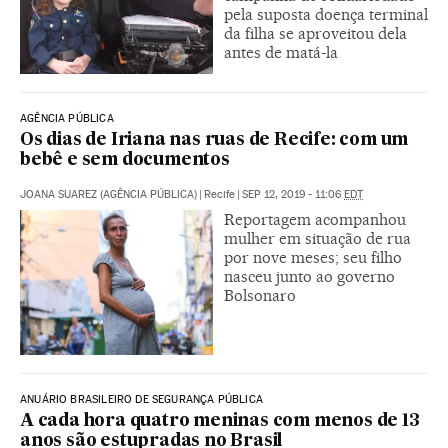
pela suposta doença terminal
da filha se aproveitou dela
antes de matá-la
AGÊNCIA PÚBLICA
Os dias de Iriana nas ruas de Recife: com um
bebê e sem documentos
JOANA SUAREZ (AGÊNCIA PÚBLICA)
|
Recife
|
SEP 12, 2019 - 11:06
EDT
Reportagem acompanhou
mulher em situação de rua
por nove meses; seu filho
nasceu junto ao governo
Bolsonaro
ANUÁRIO BRASILEIRO DE SEGURANÇA PÚBLICA
A cada hora quatro meninas com menos de 13
anos são estupradas no Brasil