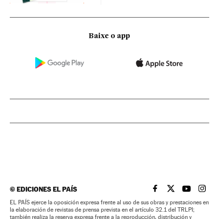
Baixe o app
©
EDICIONES EL PAÍS
EL PAÍS BRASIL EN
EL PAÍS BRASI
EL PAÍS B
EL PA
EL PAÍS ejerce la oposición expresa frente al uso de sus obras y prestaciones en
la elaboración de revistas de prensa prevista en el artículo 32.1 del TRLPI;
también realiza la reserva expresa frente a la reproducción, distribución y