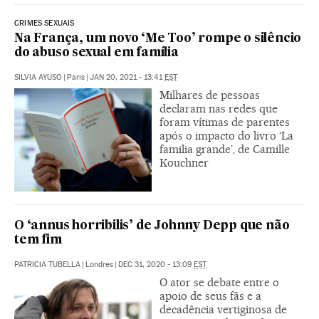
CRIMES SEXUAIS
Na França, um novo ‘Me Too’ rompe o silêncio
do abuso sexual em família
SILVIA AYUSO
|
Paris
|
JAN 20, 2021 - 13:41
EST
Milhares de pessoas
declaram nas redes que
foram vítimas de parentes
após o impacto do livro ‘La
familia grande’, de Camille
Kouchner
O ‘annus horribilis’ de Johnny Depp que não
tem fim
PATRICIA TUBELLA
|
Londres
|
DEC 31, 2020 - 13:09
EST
O ator se debate entre o
apoio de seus fãs e a
decadência vertiginosa de