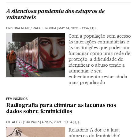
A silenciosa pandemia dos estupros de
vulneráveis
CRISTINA NEME
/
RAFAEL ROCHA
|
MAY 14, 2021 - 13:47
EDT
Com a população sem acesso
às interações comunitárias e
às instituições que poderiam
funcionar como uma rede de
proteção, a dificuldade de
identificar o abuso tende a
aumentar e seu
enfrentamento restar ainda
mais prejudicado
FEMINICÍDIOS
Radiografia para eliminar as lacunas nos
dados sobre feminicídios
GIL ALESSI
|
São Paulo
|
APR 27, 2021 - 19:34
EDT
Relatório ‘A dor e a luta:
números do feminicídio’