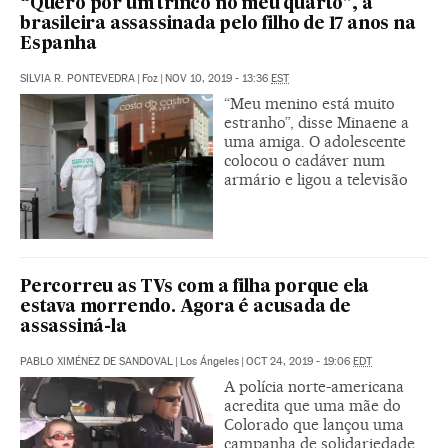
“Quero pôr um trinco no meu quarto”, a
brasileira assassinada pelo filho de 17 anos na
Espanha
SILVIA R. PONTEVEDRA
|
Foz
|
NOV 10, 2019 - 13:36
EST
“Meu menino está muito
estranho”, disse Minaene a
uma amiga. O adolescente
colocou o cadáver num
armário e ligou a televisão
Percorreu as TVs com a filha porque ela
estava morrendo. Agora é acusada de
assassiná-la
PABLO XIMÉNEZ DE SANDOVAL
|
Los Ángeles
|
OCT 24, 2019 - 19:06
EDT
A polícia norte-americana
acredita que uma mãe do
Colorado que lançou uma
campanha de solidariedade