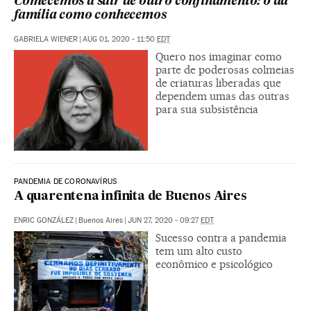
Comecemos a sair de outro confinamento: o da
família como conhecemos
GABRIELA WIENER
|
AUG 01, 2020 - 11:50
EDT
Quero nos imaginar como
parte de poderosas colmeias
de criaturas liberadas que
dependem umas das outras
para sua subsistência
PANDEMIA DE CORONAVÍRUS
A quarentena infinita de Buenos Aires
ENRIC GONZÁLEZ
|
Buenos Aires
|
JUN 27, 2020 - 09:27
EDT
Sucesso contra a pandemia
tem um alto custo
econômico e psicológico