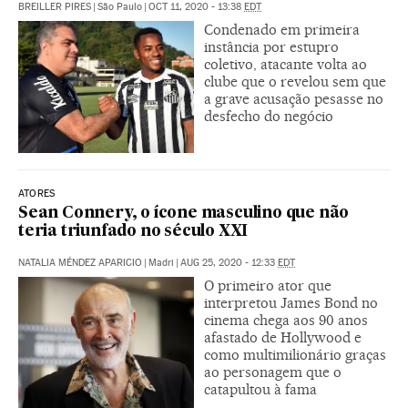
BREILLER PIRES
|
São Paulo
|
OCT 11, 2020 - 13:38
EDT
Condenado em primeira
instância por estupro
coletivo, atacante volta ao
clube que o revelou sem que
a grave acusação pesasse no
desfecho do negócio
ATORES
Sean Connery, o ícone masculino que não
teria triunfado no século XXI
NATALIA MÉNDEZ APARICIO
|
Madri
|
AUG 25, 2020 - 12:33
EDT
O primeiro ator que
interpretou James Bond no
cinema chega aos 90 anos
afastado de Hollywood e
como multimilionário graças
ao personagem que o
catapultou à fama