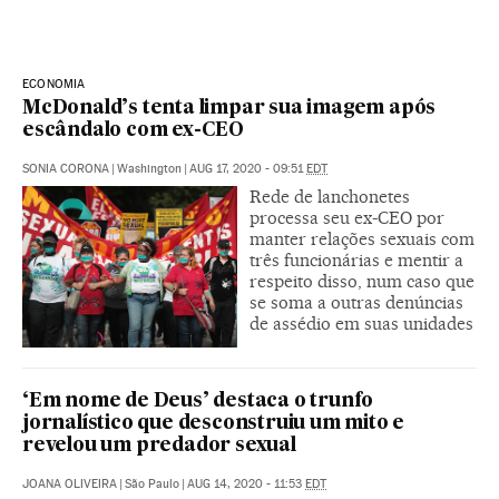
ECONOMIA
McDonald’s tenta limpar sua imagem após
escândalo com ex-CEO
SONIA CORONA
|
Washington
|
AUG 17, 2020 - 09:51
EDT
Rede de lanchonetes
processa seu ex-CEO por
manter relações sexuais com
três funcionárias e mentir a
respeito disso, num caso que
se soma a outras denúncias
de assédio em suas unidades
‘Em nome de Deus’ destaca o trunfo
jornalístico que desconstruiu um mito e
revelou um predador sexual
JOANA OLIVEIRA
|
São Paulo
|
AUG 14, 2020 - 11:53
EDT