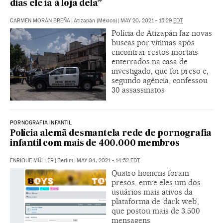
dias ele ia à loja dela”
CARMEN MORÁN BREÑA
|
Atizapán (México)
|
MAY 20, 2021 - 15:29
EDT
Polícia de Atizapán faz novas
buscas por vítimas após
encontrar restos mortais
enterrados na casa de
investigado, que foi preso e,
segundo agência, confessou
30 assassinatos
PORNOGRAFIA INFANTIL
Polícia alemã desmantela rede de pornografia
infantil com mais de 400.000 membros
ENRIQUE MÜLLER
|
Berlim
|
MAY 04, 2021 - 14:52
EDT
Quatro homens foram
presos, entre eles um dos
usuários mais ativos da
plataforma de ‘dark web’,
que postou mais de 3.500
mensagens