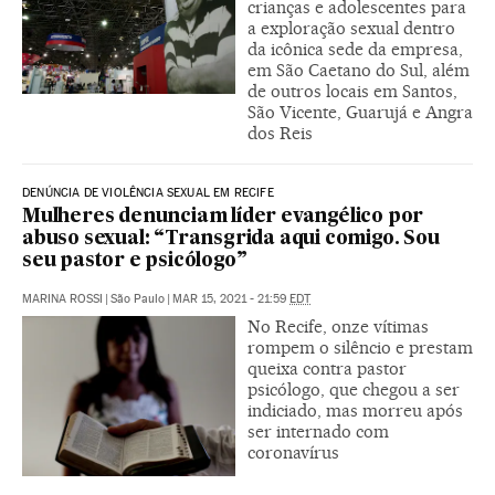
crianças e adolescentes para
a exploração sexual dentro
da icônica sede da empresa,
em São Caetano do Sul, além
de outros locais em Santos,
São Vicente, Guarujá e Angra
dos Reis
DENÚNCIA DE VIOLÊNCIA SEXUAL EM RECIFE
Mulheres denunciam líder evangélico por
abuso sexual: “Transgrida aqui comigo. Sou
seu pastor e psicólogo”
MARINA ROSSI
|
São Paulo
|
MAR 15, 2021 - 21:59
EDT
No Recife, onze vítimas
rompem o silêncio e prestam
queixa contra pastor
psicólogo, que chegou a ser
indiciado, mas morreu após
ser internado com
coronavírus