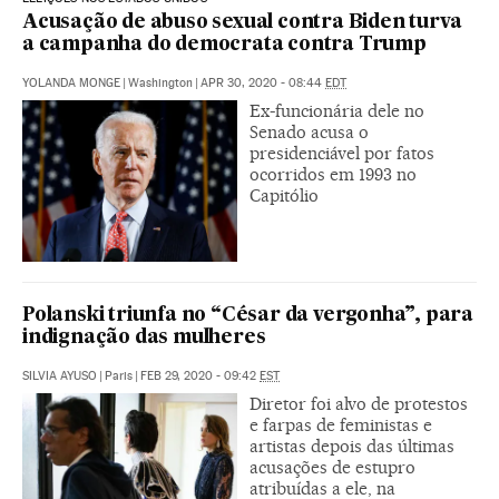
Acusação de abuso sexual contra Biden turva
a campanha do democrata contra Trump
YOLANDA MONGE
|
Washington
|
APR 30, 2020 - 08:44
EDT
Ex-funcionária dele no
Senado acusa o
presidenciável por fatos
ocorridos em 1993 no
Capitólio
Polanski triunfa no “César da vergonha”, para
indignação das mulheres
SILVIA AYUSO
|
Paris
|
FEB 29, 2020 - 09:42
EST
Diretor foi alvo de protestos
e farpas de feministas e
artistas depois das últimas
acusações de estupro
atribuídas a ele, na