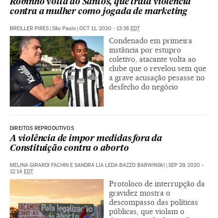
Robinho volta ao Santos, que trata violência
contra a mulher como jogada de marketing
BREILLER PIRES
|
São Paulo
|
OCT 11, 2020 - 13:38
EDT
Condenado em primeira
instância por estupro
coletivo, atacante volta ao
clube que o revelou sem que
a grave acusação pesasse no
desfecho do negócio
DIREITOS REPRODUTIVOS
A violência de impor medidas fora da
Constituição contra o aborto
MELINA GIRARDI FACHIN E SANDRA LIA LEDA BAZZO BARWINSKI
|
SEP 29, 2020 -
12:14
EDT
Protoloco de interrupção da
gravidez mostra o
descompasso das políticas
públicas, que violam o