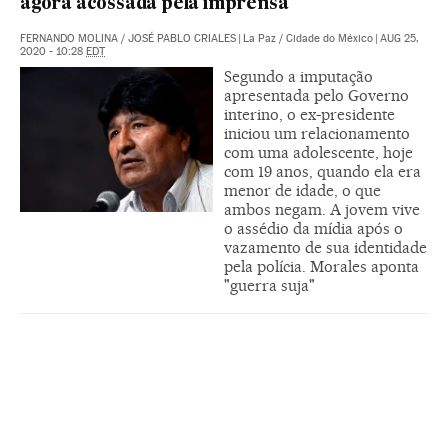
agora acossada pela imprensa
FERNANDO MOLINA
/
JOSÉ PABLO CRIALES
|
La Paz / Cidade do México
|
AUG 25,
2020 - 10:28
EDT
Segundo a imputação
apresentada pelo Governo
interino, o ex-presidente
iniciou um relacionamento
com uma adolescente, hoje
com 19 anos, quando ela era
menor de idade, o que
ambos negam. A jovem vive
o assédio da mídia após o
vazamento de sua identidade
pela polícia. Morales aponta
"guerra suja"