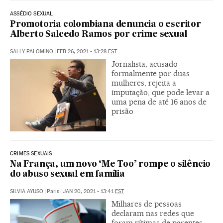
ASSÉDIO SEXUAL
Promotoria colombiana denuncia o escritor
Alberto Salcedo Ramos por crime sexual
SALLY PALOMINO
|
FEB 26, 2021 - 13:28
EST
Jornalista, acusado
formalmente por duas
mulheres, rejeita a
imputação, que pode levar a
uma pena de até 16 anos de
prisão
CRIMES SEXUAIS
Na França, um novo ‘Me Too’ rompe o silêncio
do abuso sexual em família
SILVIA AYUSO
|
Paris
|
JAN 20, 2021 - 13:41
EST
Milhares de pessoas
declaram nas redes que
foram vítimas de parentes