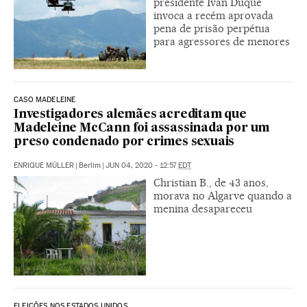
presidente Iván Duque
invoca a recém aprovada
pena de prisão perpétua
para agressores de menores
CASO MADELEINE
Investigadores alemães acreditam que
Madeleine McCann foi assassinada por um
preso condenado por crimes sexuais
ENRIQUE MÜLLER
|
Berlim
|
JUN 04, 2020 - 12:57
EDT
Christian B., de 43 anos,
morava no Algarve quando a
menina desapareceu
ELEIÇÕES NOS ESTADOS UNIDOS