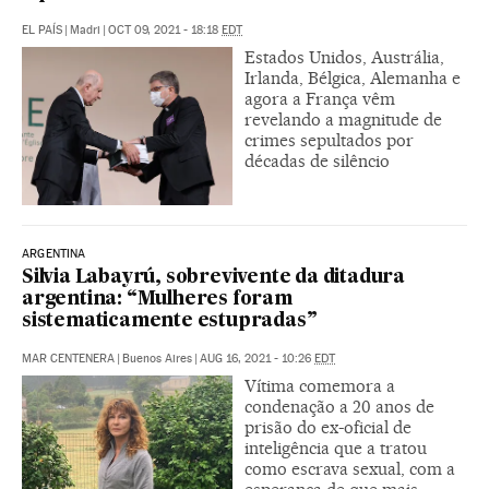
EL PAÍS
|
Madri
|
OCT 09, 2021 - 18:18
EDT
Estados Unidos, Austrália,
Irlanda, Bélgica, Alemanha e
agora a França vêm
revelando a magnitude de
crimes sepultados por
décadas de silêncio
ARGENTINA
Silvia Labayrú, sobrevivente da ditadura
argentina: “Mulheres foram
sistematicamente estupradas”
MAR CENTENERA
|
Buenos Aires
|
AUG 16, 2021 - 10:26
EDT
Vítima comemora a
condenação a 20 anos de
prisão do ex-oficial de
inteligência que a tratou
como escrava sexual, com a