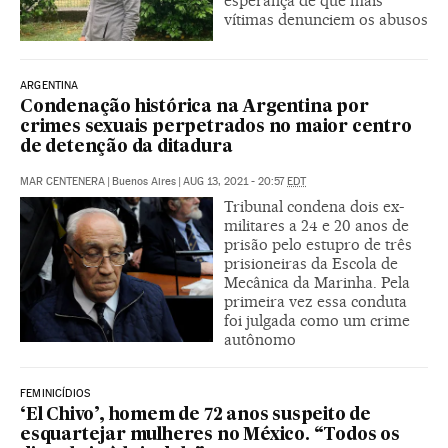
esperança de que mais
vítimas denunciem os abusos
ARGENTINA
Condenação histórica na Argentina por
crimes sexuais perpetrados no maior centro
de detenção da ditadura
MAR CENTENERA
|
Buenos Aires
|
AUG 13, 2021 - 20:57
EDT
Tribunal condena dois ex-
militares a 24 e 20 anos de
prisão pelo estupro de três
prisioneiras da Escola de
Mecânica da Marinha. Pela
primeira vez essa conduta
foi julgada como um crime
autônomo
FEMINICÍDIOS
‘El Chivo’, homem de 72 anos suspeito de
esquartejar mulheres no México. “Todos os