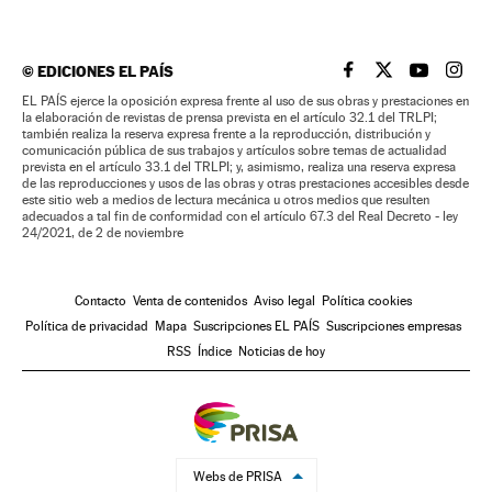
©
EDICIONES EL PAÍS
EL PAÍS BRASIL EN
EL PAÍS BRASI
EL PAÍS B
EL PA
EL PAÍS ejerce la oposición expresa frente al uso de sus obras y prestaciones en
la elaboración de revistas de prensa prevista en el artículo 32.1 del TRLPI;
también realiza la reserva expresa frente a la reproducción, distribución y
comunicación pública de sus trabajos y artículos sobre temas de actualidad
prevista en el artículo 33.1 del TRLPI; y, asimismo, realiza una reserva expresa
de las reproducciones y usos de las obras y otras prestaciones accesibles desde
este sitio web a medios de lectura mecánica u otros medios que resulten
adecuados a tal fin de conformidad con el artículo 67.3 del Real Decreto - ley
24/2021, de 2 de noviembre
Contacto
Venta de contenidos
Aviso legal
Política cookies
Política de privacidad
Mapa
Suscripciones EL PAÍS
Suscripciones empresas
RSS
Índice
Noticias de hoy
Webs de PRISA