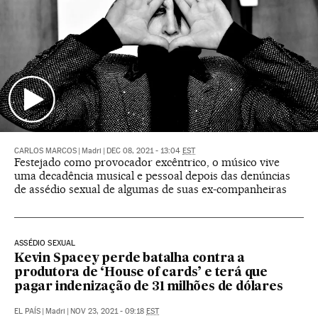
CARLOS MARCOS
|
Madri
|
DEC 08, 2021 - 13:04
EST
Festejado como provocador excêntrico, o músico vive
uma decadência musical e pessoal depois das denúncias
de assédio sexual de algumas de suas ex-companheiras
ASSÉDIO SEXUAL
Kevin Spacey perde batalha contra a
produtora de ‘House of cards’ e terá que
pagar indenização de 31 milhões de dólares
EL PAÍS
|
Madri
|
NOV 23, 2021 - 09:18
EST