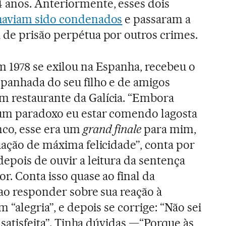
 anos. Anteriormente, esses dois
 haviam sido condenados
e passaram a
 de prisão perpétua por outros crimes.
m 1978 se exilou na Espanha, recebeu o
panhada do seu filho e de amigos
 restaurante da Galícia. “Embora
um paradoxo eu estar comendo lagosta
co, esse era um
grand finale
para mim,
uação de máxima felicidade”, conta por
depois de ouvir a leitura da sentença
r. Conta isso quase ao final da
 ao responder sobre sua reação à
 “alegria”, e depois se corrige: “Não sei
u satisfeita”. Tinha dúvidas —“Porque às