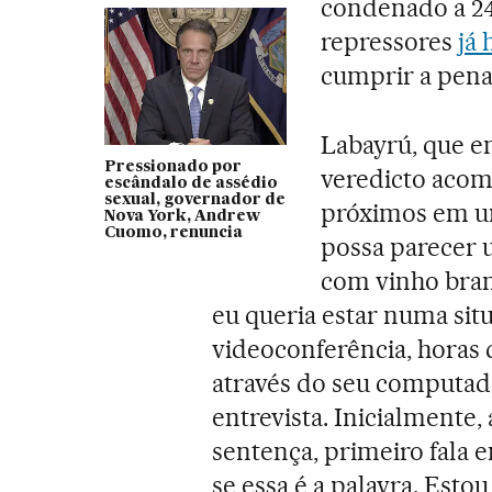
condenado a 24
repressores
já
cumprir a pena
Labayrú, que e
Pressionado por
veredicto acom
escândalo de assédio
sexual, governador de
próximos em um
Nova York, Andrew
Cuomo, renuncia
possa parecer 
com vinho bran
eu queria estar numa sit
videoconferência, horas 
através do seu computado
entrevista. Inicialmente,
sentença, primeiro fala em
se essa é a palavra. Esto