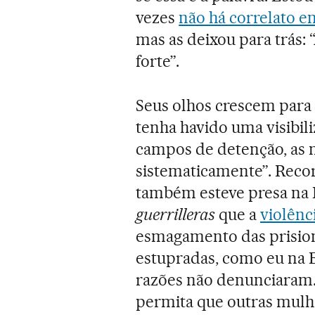
vezes
não há correlato en
mas as deixou para trás
forte”.
Seus olhos crescem para s
tenha havido uma visibi
campos de detenção, as 
sistematicamente”. Recor
também esteve presa na 
guerrilleras
que a
violênc
esmagamento das prision
estupradas, como eu na 
razões não denunciaram.
permita que outras mul