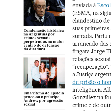
enviada à
Escol
(ESMA, na sigl
clandestino de
suas primeiras
Condenação histórica
surrada. Pariu 
na Argentina por
crimes sexuais
perpetrados no maior
arrancado das 
centro de detenção
da ditadura
fragata Jorge T
relações sexua
“recuperação”.
a Justiça argen
de prisão o ho
inteligência Al
Uma vítima de Epstein
González na fo
processa o príncipe
Andrew por agressão
crime e de outr
sexual