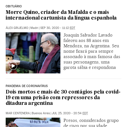
OBITUÁRIO
Morre Quino, criador da Mafalda e o mais
internacional cartunista da língua espanhola
ÁLEX GRIJELMO
|
Madri
|
SEP 30, 2020 - 11:12
EDT
Joaquín Salvador Lavado
faleceu aos 88 anos em
Mendoza, na Argentina. Seu
nome ficará para sempre
associado à mais famosa das
suas personagens, uma
garota sábia e respondona
PANDEMIA DE CORONAVÍRUS
Dois mortos e mais de 30 contágios pela covid-
19 em uma prisão com repressores da
ditadura argentina
MAR CENTENERA
|
Buenos Aires
|
JUL 25, 2020 - 20:54
EDT
Presos, considerados grupo
de risco por sua idade