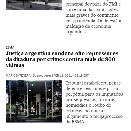
principal devedor do FMI e
sofre uma das contrações
mais graves do continente
pela pandemia. Onde está a
maldição da economia
argentina?
ESMA
Justiça argentina condena oito repressores
da ditadura por crimes contra mais de 800
vítimas
MAR CENTENERA
|
Buenos Aires
|
FEB 19, 2021 - 09:19
EST
Tribunal estabeleceu penas
de entre seis anos e prisão
perpétua para os imputados
por sequestros, torturas,
homicídios e roubo de
crianças, no quarto
julgamento o megaprocesso
da ESMA