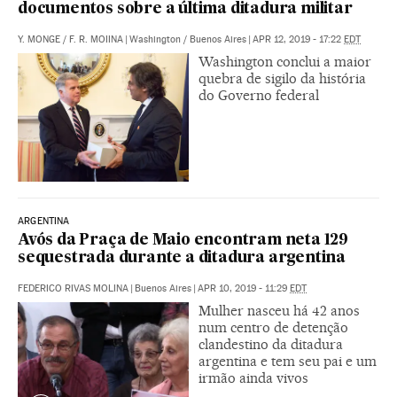
documentos sobre a última ditadura militar
Y. MONGE
/
F. R. MOIINA
|
Washington / Buenos Aires
|
APR 12, 2019 - 17:22
EDT
Washington conclui a maior
quebra de sigilo da história
do Governo federal
ARGENTINA
Avós da Praça de Maio encontram neta 129
sequestrada durante a ditadura argentina
FEDERICO RIVAS MOLINA
|
Buenos Aires
|
APR 10, 2019 - 11:29
EDT
Mulher nasceu há 42 anos
num centro de detenção
clandestino da ditadura
argentina e tem seu pai e um
irmão ainda vivos