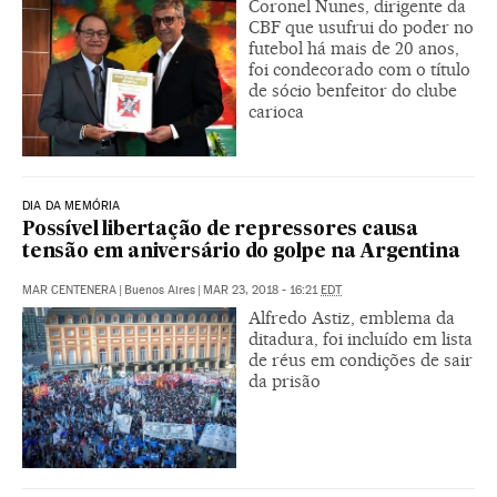
Coronel Nunes, dirigente da
CBF que usufrui do poder no
futebol há mais de 20 anos,
foi condecorado com o título
de sócio benfeitor do clube
carioca
DIA DA MEMÓRIA
Possível libertação de repressores causa
tensão em aniversário do golpe na Argentina
MAR CENTENERA
|
Buenos Aires
|
MAR 23, 2018 - 16:21
EDT
Alfredo Astiz, emblema da
ditadura, foi incluído em lista
de réus em condições de sair
da prisão