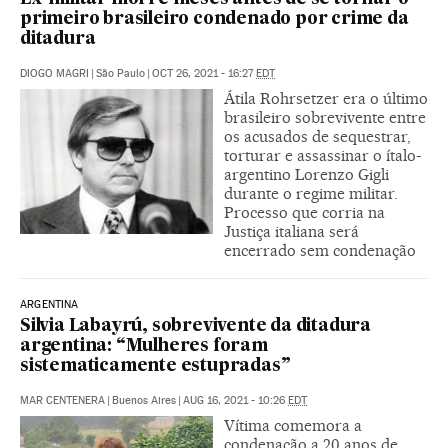
primeiro brasileiro condenado por crime da
ditadura
DIOGO MAGRI
|
São Paulo
|
OCT 26, 2021 - 16:27
EDT
Átila Rohrsetzer era o último
brasileiro sobrevivente entre
os acusados de sequestrar,
torturar e assassinar o ítalo-
argentino Lorenzo Gigli
durante o regime militar.
Processo que corria na
Justiça italiana será
encerrado sem condenação
ARGENTINA
Silvia Labayrú, sobrevivente da ditadura
argentina: “Mulheres foram
sistematicamente estupradas”
MAR CENTENERA
|
Buenos Aires
|
AUG 16, 2021 - 10:26
EDT
Vítima comemora a
condenação a 20 anos de