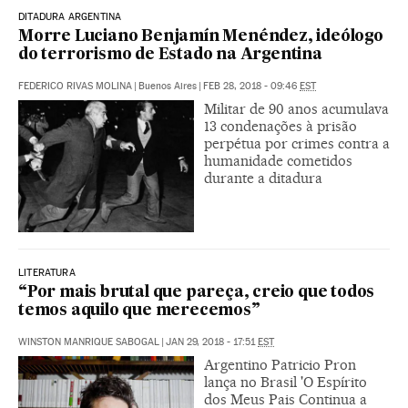
DITADURA ARGENTINA
Morre Luciano Benjamín Menéndez, ideólogo
do terrorismo de Estado na Argentina
FEDERICO RIVAS MOLINA
|
Buenos Aires
|
FEB 28, 2018 - 09:46
EST
Militar de 90 anos acumulava
13 condenações à prisão
perpétua por crimes contra a
humanidade cometidos
durante a ditadura
LITERATURA
“Por mais brutal que pareça, creio que todos
temos aquilo que merecemos”
WINSTON MANRIQUE SABOGAL
|
JAN 29, 2018 - 17:51
EST
Argentino Patricio Pron
lança no Brasil 'O Espírito
dos Meus Pais Continua a