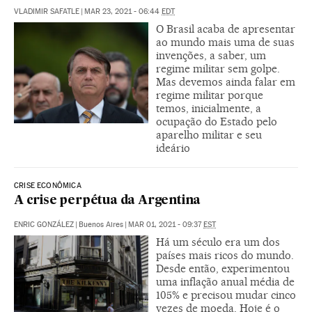
VLADIMIR SAFATLE
|
MAR 23, 2021 - 06:44
EDT
O Brasil acaba de apresentar
ao mundo mais uma de suas
invenções, a saber, um
regime militar sem golpe.
Mas devemos ainda falar em
regime militar porque
temos, inicialmente, a
ocupação do Estado pelo
aparelho militar e seu
ideário
CRISE ECONÔMICA
A crise perpétua da Argentina
ENRIC GONZÁLEZ
|
Buenos Aires
|
MAR 01, 2021 - 09:37
EST
Há um século era um dos
países mais ricos do mundo.
Desde então, experimentou
uma inflação anual média de
105% e precisou mudar cinco
vezes de moeda. Hoje é o