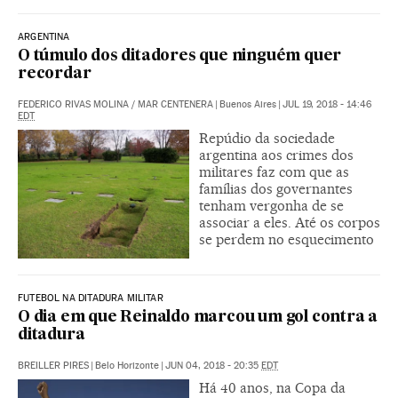
ARGENTINA
O túmulo dos ditadores que ninguém quer
recordar
FEDERICO RIVAS MOLINA
/
MAR CENTENERA
|
Buenos Aires
|
JUL 19, 2018 - 14:46
EDT
Repúdio da sociedade
argentina aos crimes dos
militares faz com que as
famílias dos governantes
tenham vergonha de se
associar a eles. Até os corpos
se perdem no esquecimento
FUTEBOL NA DITADURA MILITAR
O dia em que Reinaldo marcou um gol contra a
ditadura
BREILLER PIRES
|
Belo Horizonte
|
JUN 04, 2018 - 20:35
EDT
Há 40 anos, na Copa da