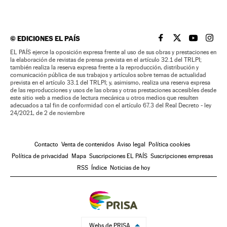
©
EDICIONES EL PAÍS
EL PAÍS BRASIL EN
EL PAÍS BRASI
EL PAÍS B
EL PA
EL PAÍS ejerce la oposición expresa frente al uso de sus obras y prestaciones en
la elaboración de revistas de prensa prevista en el artículo 32.1 del TRLPI;
también realiza la reserva expresa frente a la reproducción, distribución y
comunicación pública de sus trabajos y artículos sobre temas de actualidad
prevista en el artículo 33.1 del TRLPI; y, asimismo, realiza una reserva expresa
de las reproducciones y usos de las obras y otras prestaciones accesibles desde
este sitio web a medios de lectura mecánica u otros medios que resulten
adecuados a tal fin de conformidad con el artículo 67.3 del Real Decreto - ley
24/2021, de 2 de noviembre
Contacto
Venta de contenidos
Aviso legal
Política cookies
Política de privacidad
Mapa
Suscripciones EL PAÍS
Suscripciones empresas
RSS
Índice
Noticias de hoy
Webs de PRISA