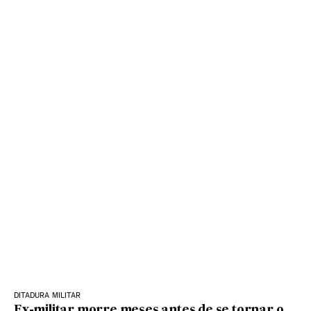
DITADURA MILITAR
Ex-militar morre meses antes de se tornar o