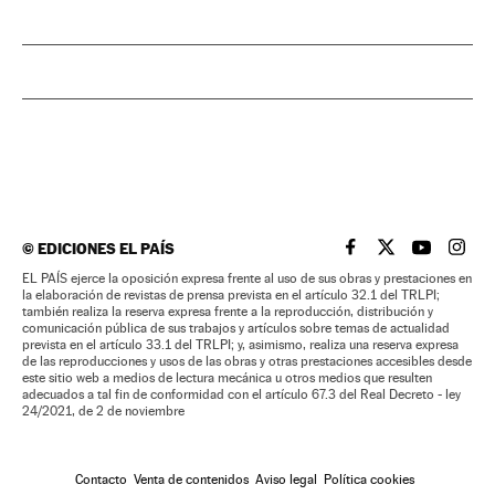
©
EDICIONES EL PAÍS
EL PAÍS BRASIL EN
EL PAÍS BRASI
EL PAÍS B
EL PA
EL PAÍS ejerce la oposición expresa frente al uso de sus obras y prestaciones en
la elaboración de revistas de prensa prevista en el artículo 32.1 del TRLPI;
también realiza la reserva expresa frente a la reproducción, distribución y
comunicación pública de sus trabajos y artículos sobre temas de actualidad
prevista en el artículo 33.1 del TRLPI; y, asimismo, realiza una reserva expresa
de las reproducciones y usos de las obras y otras prestaciones accesibles desde
este sitio web a medios de lectura mecánica u otros medios que resulten
adecuados a tal fin de conformidad con el artículo 67.3 del Real Decreto - ley
24/2021, de 2 de noviembre
Contacto
Venta de contenidos
Aviso legal
Política cookies