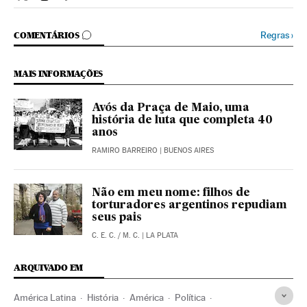
Internacional El País Brasil en Twitter
Internacional El País Brasil en Instagram
Internacional El País Brasil en Facebook
COMENTÁRIOS
Regras
›
COMENTÁRIOS
MAIS INFORMAÇÕES
Avós da Praça de Maio, uma
história de luta que completa 40
anos
RAMIRO BARREIRO
| BUENOS AIRES
Não em meu nome: filhos de
torturadores argentinos repudiam
seus pais
C. E. C.
/
M. C.
| LA PLATA
ARQUIVADO EM
América Latina
História
América
Política