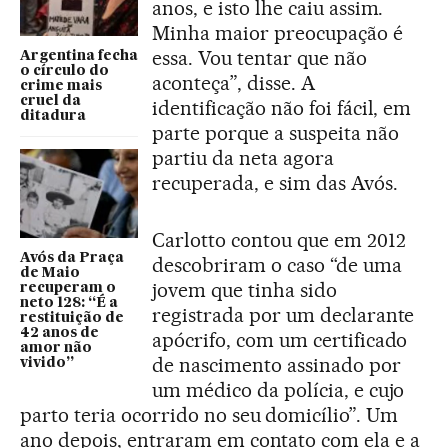
anos, e isto lhe caiu assim.
Minha maior preocupação é
essa. Vou tentar que não
Argentina fecha
o círculo do
aconteça”, disse. A
crime mais
cruel da
identificação não foi fácil, em
ditadura
parte porque a suspeita não
partiu da neta agora
recuperada, e sim das Avós.
Carlotto contou que em 2012
Avós da Praça
descobriram o caso “de uma
de Maio
jovem que tinha sido
recuperam o
neto 128: “É a
registrada por um declarante
restituição de
42 anos de
apócrifo, com um certificado
amor não
de nascimento assinado por
vivido”
um médico da polícia, e cujo
parto teria ocorrido no seu domicílio”. Um
ano depois, entraram em contato com ela e a