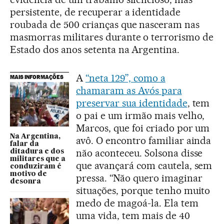
persistente, de recuperar a identidade
roubada de 500 crianças que nasceram nas
masmorras militares durante o terrorismo de
Estado dos anos setenta na Argentina.
A
“neta 129”, como a
MAIS INFORMAÇÕES
chamaram as Avós para
preservar sua identidade
, tem
o pai e um irmão mais velho,
Marcos, que foi criado por um
Na Argentina,
avô. O encontro familiar ainda
falar da
não aconteceu. Solsona disse
ditadura e dos
militares que a
que avançará com cautela, sem
conduziram é
motivo de
pressa. “Não quero imaginar
desonra
situações, porque tenho muito
medo de magoá-la. Ela tem
uma vida, tem mais de 40