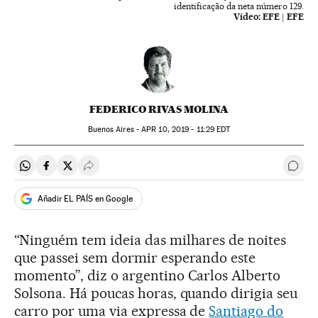
identificação da neta número 129.
Vídeo:
EFE | EFE
FEDERICO RIVAS MOLINA
Buenos Aires -
APR
10, 2019 - 11:29
EDT
Compartir en Whatsapp
Compartir en Facebook
Compartir en Twitter
Desplegar Redes Sociales
Come
Añadir EL PAÍS en Google
“Ninguém tem ideia das milhares de noites
que passei sem dormir esperando este
momento”, diz o argentino Carlos Alberto
Solsona. Há poucas horas, quando dirigia seu
carro por uma via expressa de
Santiago do