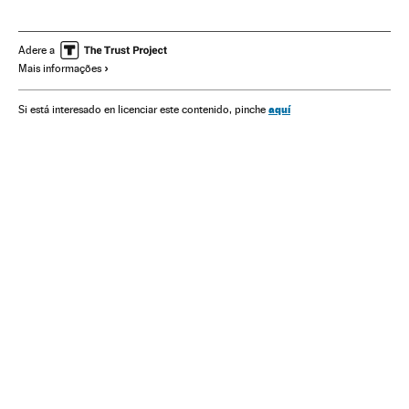
Sociedade
Abuelas Plaza de Mayo
Ditadura argentina
Argentina
Ditadura militar
Direitos humanos
Adere a
Mais informações
Ditadura
Movimentos sociais
História contemporânea
América do Sul
aquí
Si está interesado en licenciar este contenido, pinche