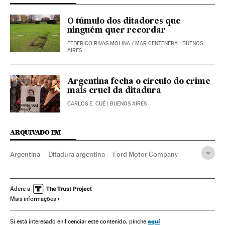
O túmulo dos ditadores que
ninguém quer recordar
FEDERICO RIVAS MOLINA
/
MAR CENTENERA
| BUENOS
AIRES
Argentina fecha o círculo do crime
mais cruel da ditadura
CARLOS E. CUÉ
| BUENOS AIRES
ARQUIVADO EM
Argentina
Ditadura argentina
Ford Motor Company
Ditadura militar
Fabricantes automóveis
Ditadura
América do Sul
América Latina
América
Empresas
Adere a
Mais informações
História
Política
aquí
Si está interesado en licenciar este contenido, pinche