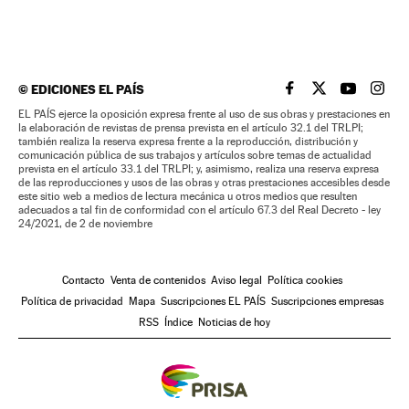
©
EDICIONES EL PAÍS
EL PAÍS BRASIL EN
EL PAÍS BRASI
EL PAÍS B
EL PA
EL PAÍS ejerce la oposición expresa frente al uso de sus obras y prestaciones en
la elaboración de revistas de prensa prevista en el artículo 32.1 del TRLPI;
también realiza la reserva expresa frente a la reproducción, distribución y
comunicación pública de sus trabajos y artículos sobre temas de actualidad
prevista en el artículo 33.1 del TRLPI; y, asimismo, realiza una reserva expresa
de las reproducciones y usos de las obras y otras prestaciones accesibles desde
este sitio web a medios de lectura mecánica u otros medios que resulten
adecuados a tal fin de conformidad con el artículo 67.3 del Real Decreto - ley
24/2021, de 2 de noviembre
Contacto
Venta de contenidos
Aviso legal
Política cookies
Política de privacidad
Mapa
Suscripciones EL PAÍS
Suscripciones empresas
RSS
Índice
Noticias de hoy