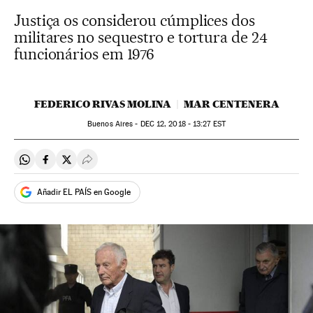
Justiça os considerou cúmplices dos
militares no sequestro e tortura de 24
funcionários em 1976
FEDERICO RIVAS MOLINA
MAR CENTENERA
Buenos Aires -
DEC
12, 2018 - 13:27
EST
Compartir en Whatsapp
Compartir en Facebook
Compartir en Twitter
Desplegar Redes Sociales
Añadir EL PAÍS en Google