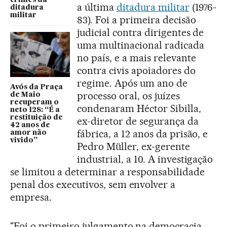
crimes da
a última
ditadura militar
(1976-
ditadura
militar
83). Foi a primeira decisão
judicial contra dirigentes de
uma multinacional radicada
no país, e a mais relevante
contra civis apoiadores do
regime. Após um ano de
Avós da Praça
processo oral, os juízes
de Maio
recuperam o
condenaram Héctor Sibilla,
neto 128: “É a
restituição de
ex-diretor de segurança da
42 anos de
fábrica, a 12 anos da prisão, e
amor não
vivido”
Pedro Müller, ex-gerente
industrial, a 10. A investigação
se limitou a determinar a responsabilidade
penal dos executivos, sem envolver a
empresa.
"Foi o primeiro julgamento na democracia