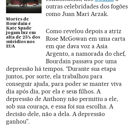
outras celebridades dos fogões
como Juan Mari Arzak.
Mortes de
Bourdain e
Kate Spade
Como revelou depois a atriz
jogam luz em
Rose McGowan em uma carta
alta de 25% dos
suicídios nos
em que dava voz a Asia
EUA
Argento, a namorada do chef,
Bourdain passava por uma
depressão há tempos. “Durante sua etapa
juntos, por sorte, ela trabalhou para
conseguir ajuda, para poder se manter viva
dia após dia, por ela e seus filhos. A
depressão de Anthony não permitiu a ele,
sob sua couraça, e essa foi sua escolha. A
decisão dele, não a dela. A depressão
ganhou”.