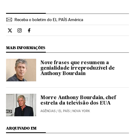
Receba o boletim do EL PAÍS América
Internacional El País Brasil en Twitter
Internacional El País Brasil en Instagram
Internacional El País Brasil en Facebook
MAIS INFORMAÇÕES
Nove frases que resumem a
genialidade irreproduzível de
Anthony Bourdain
Morre Anthony Bourdain, chef
estrela da televisão dos EUA
AGÊNCIAS
/
EL PAÍS
| NOVA YORK
ARQUIVADO EM