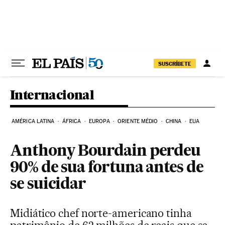
Pular para o conteúdo
SUSCRÍBETE
Internacional
AMÉRICA LATINA
ÁFRICA
EUROPA
ORIENTE MÉDIO
CHINA
EUA
Anthony Bourdain perdeu
90% de sua fortuna antes de
se suicidar
Midiático chef norte-americano tinha