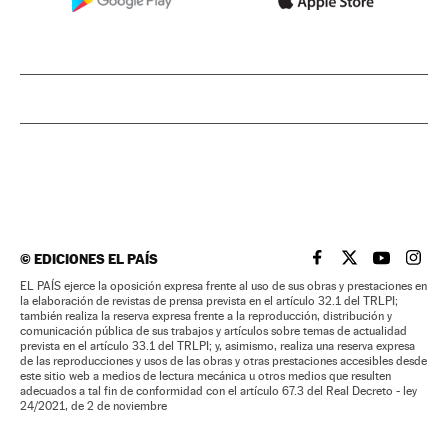
©
EDICIONES EL PAÍS
EL PAÍS BRASIL EN
EL PAÍS BRASI
EL PAÍS B
EL PA
EL PAÍS ejerce la oposición expresa frente al uso de sus obras y prestaciones en
la elaboración de revistas de prensa prevista en el artículo 32.1 del TRLPI;
también realiza la reserva expresa frente a la reproducción, distribución y
comunicación pública de sus trabajos y artículos sobre temas de actualidad
prevista en el artículo 33.1 del TRLPI; y, asimismo, realiza una reserva expresa
de las reproducciones y usos de las obras y otras prestaciones accesibles desde
este sitio web a medios de lectura mecánica u otros medios que resulten
adecuados a tal fin de conformidad con el artículo 67.3 del Real Decreto - ley
24/2021, de 2 de noviembre