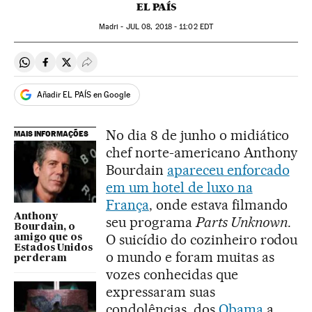
EL PAÍS
Madri -
JUL
08, 2018 - 11:02
EDT
Compartir en Whatsapp
Compartir en Facebook
Compartir en Twitter
Desplegar Redes Sociales
Añadir EL PAÍS en Google
No dia 8 de junho o midiático
MAIS INFORMAÇÕES
chef norte-americano Anthony
Bourdain
apareceu enforcado
em um hotel de luxo na
França
, onde estava filmando
Anthony
seu programa
Parts Unknown
.
Bourdain, o
O suicídio do cozinheiro rodou
amigo que os
Estados Unidos
o mundo e foram muitas as
perderam
vozes conhecidas que
expressaram suas
condolências, dos
Obama
a