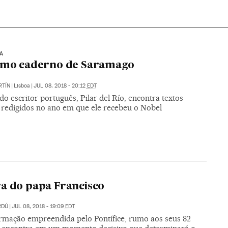
A
timo caderno de Saramago
RTÍN
|
Lisboa
|
JUL 08, 2018 - 20:12
EDT
do escritor português, Pilar del Río, encontra textos
s redigidos no ano em que ele recebeu o Nobel
a do papa Francisco
RDÚ
|
JUL 08, 2018 - 19:09
EDT
rmação empreendida pelo Pontífice, rumo aos seus 82