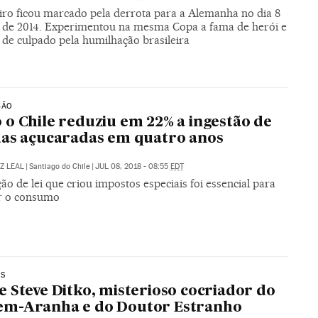
iro ficou marcado pela derrota para a Alemanha no dia 8
o de 2014. Experimentou na mesma Copa a fama de herói e
 de culpado pela humilhação brasileira
ÇÃO
o Chile reduziu em 22% a ingestão de
as açucaradas em quatro anos
Z LEAL
|
Santiago do Chile
|
JUL 08, 2018 - 08:55
EDT
o de lei que criou impostos especiais foi essencial para
r o consumo
OS
 Steve Ditko, misterioso cocriador do
m-Aranha e do Doutor Estranho