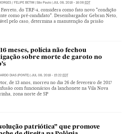
BORGES
/
FELIPE BETIM
|
São Paulo
|
JUL 08, 2018 - 16:08
EDT
 Favreto, do TRF-4, considera como fato novo "condição
ente como pré-candidato". Desembargador Gebran Neto,
ável pelo caso, determina a manutenção da prisão
16 meses, polícia não fechou
tigação sobre morte de garoto no
’s
ARDO DIAS (PONTE)
|
JUL 08, 2018 - 15:22
EDT
tor, de 13 anos, morreu no dia 26 de fevereiro de 2017
nfusão com funcionários da lanchonete na Vila Nova
rinha, zona norte de SP
volução patriótica” que promove
nche de direita na Polônia