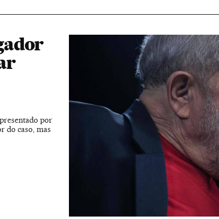
gador
ar
apresentado por
or do caso, mas