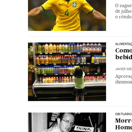
O zague
de julh
o rótulo
ALIMENTA
Como 
bebid
JAVIER SÁE
Aprovaçã
diminui
OBITUÁRI
Morre
Home