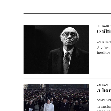
LITERATUR
O úl
JAVIER MA
A viúva 
inédito
VATICANO
A hor
DANIEL VE
Transfo