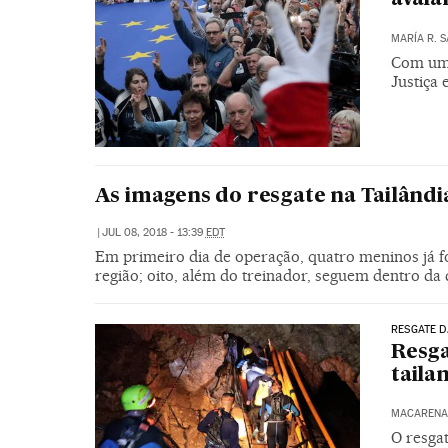
MARÍA R. 
Com um 
Justiça
As imagens do resgate na Tailândi
|
JUL 08, 2018 - 13:39
EDT
Em primeiro dia de operação, quatro meninos já f
região; oito, além do treinador, seguem dentro da
RESGATE D
Resga
taila
MACARENA 
O resga