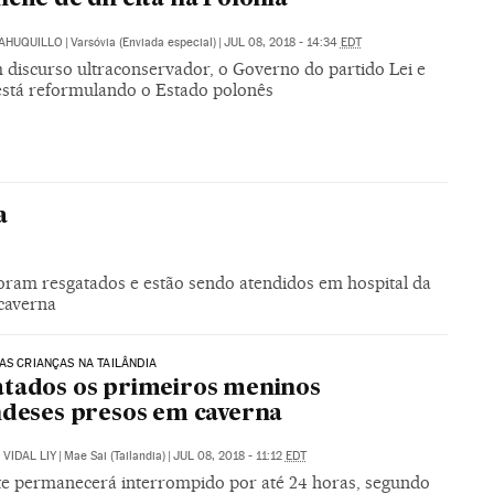
SAHUQUILLO
|
Varsóvia (Enviada especial)
|
JUL 08, 2018 - 14:34
EDT
discurso ultraconservador, o Governo do partido Lei e
 está reformulando o Estado polonês
a
oram resgatados e estão sendo atendidos em hospital da
 caverna
AS CRIANÇAS NA TAILÂNDIA
tados os primeiros meninos
ndeses presos em caverna
VIDAL LIY
|
Mae Sai (Tailandia)
|
JUL 08, 2018 - 11:12
EDT
te permanecerá interrompido por até 24 horas, segundo