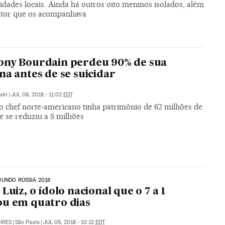
idades locais. Ainda há outros oito meninos isolados, além
tor que os acompanhava
ony Bourdain perdeu 90% de sua
na antes de se suicidar
dri
|
JUL 08, 2018 - 11:02
EDT
co chef norte-americano tinha patrimônio de 62 milhões de
e se reduziu a 5 milhões
UNDO RÚSSIA 2018
 Luiz, o ídolo nacional que o 7 a 1
u em quatro dias
PIRES
|
São Paulo
|
JUL 08, 2018 - 10:12
EDT