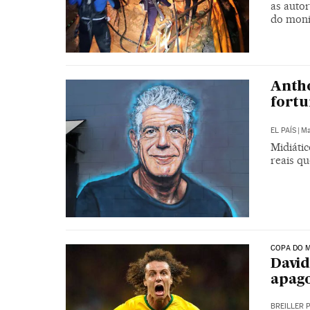
as autor
do moni
Anth
fortu
EL PAÍS
|
Ma
Midiáti
reais qu
COPA DO M
David
apago
BREILLER 