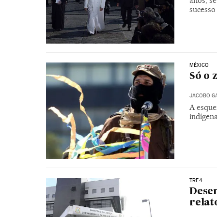
anos, s
sucesso
MÉXICO
Só o 
JACOBO G
A esque
indígen
TRF4
Dese
relat