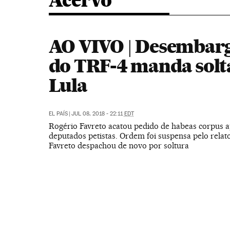
Acervo
AO VIVO | Desembar
do TRF-4 manda solt
Lula
EL PAÍS
|
JUL 08, 2018 - 22:11
EDT
Rogério Favreto acatou pedido de habeas corpus 
deputados petistas. Ordem foi suspensa pelo relat
Favreto despachou de novo por soltura