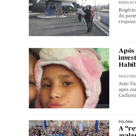
RODOLFO 
Rogério
do paci
respons
Após 
inves
Habib
PAULO EDU
João Vic
após co
Cachoei
POLÔNIA
A “re
avala