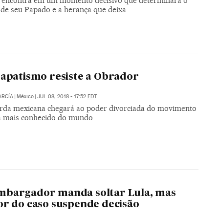
e encontra em um momento decisivo que determinará o
 de seu Papado e a herança que deixa
zapatismo resiste a Obrador
ARCÍA
|
México
|
JUL 08, 2018 - 17:52
EDT
rda mexicana chegará ao poder divorciada do movimento
a mais conhecido do mundo
mbargador manda soltar Lula, mas
or do caso suspende decisão