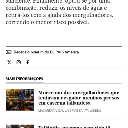
suficiente. Finalmente, optou-se por uma
combinação: reduzir os níveis de água e
retirá-los com a ajuda dos mergulhadores,
correndo o menor risco possível.
Receba o boletim do EL PAÍS América
Internacional El País Brasil en Twitter
Internacional El País Brasil en Instagram
Internacional El País Brasil en Facebook
MAIS INFORMAÇÕES
Morre um dos mergulhadores que
tentavam resgatar meninos presos
em caverna tailandesa
MACARENA VIDAL LIY
| MAE SAI (TAILANDIA)