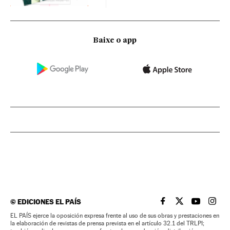
Baixe o app
©
EDICIONES EL PAÍS
EL PAÍS BRASIL EN
EL PAÍS BRASI
EL PAÍS B
EL PA
EL PAÍS ejerce la oposición expresa frente al uso de sus obras y prestaciones en
la elaboración de revistas de prensa prevista en el artículo 32.1 del TRLPI;