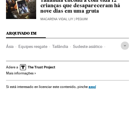
Tailândia encontra com vida 12
crianças que desapareceram há
nove dias em uma gruta
MACARENA VIDAL LIY
| PEQUIM
ARQUIVADO EM
Ásia
Equipes resgate
Tailândia
Sudeste asiático
Inundações
Desastres naturais
Desastres
Cueva Tham Huang Nang Non
Resgate vítimas
Adere a
Mais informações
Emergências
Acontecimentos
aquí
Si está interesado en licenciar este contenido, pinche