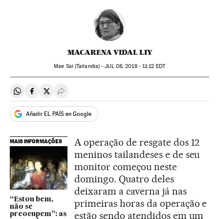
MACARENA VIDAL LIY
Mae Sai (Tailandia) -
JUL
08, 2018 - 11:12
EDT
Compartir en Whatsapp
Compartir en Facebook
Compartir en Twitter
Desplegar Redes Sociales
Añadir EL PAÍS en Google
A operação de resgate dos 12
MAIS INFORMAÇÕES
meninos tailandeses e de seu
monitor começou neste
domingo. Quatro deles
deixaram a caverna já nas
“Estou bem,
primeiras horas da operação e
não se
estão sendo atendidos em um
preocupem”: as