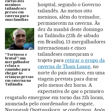
cartas dos
hospital, segundo o Governo
meninos
tailandeses
tailandês. Ao menos oito
presos em
meninos, além do treinador,
caverna para
suas famílias
permanecem na caverna. Às
dez da manhã deste domingo
na Tailândia (23h de sábado
em Brasília), 13 mergulhadores
internacionais e cinco
tailandeses começaram o
“Tortuoso e
brutal”: um
trajeto para
retirar o grupo da
mergulhador
caverna de Tham Luang
, no
relata o
caminho para
norte do país asiático, em uma
chegar às
crianças presas
viagem prevista para durar
em caverna na
pelo menos dez horas. A
Tailândia
expectativa de que o primeiro
resgatado emergisse em torno das 21h locais,
anunciada pelo coordenador do resgate,
Narongsak Osottanakorn, se confirmou. Após