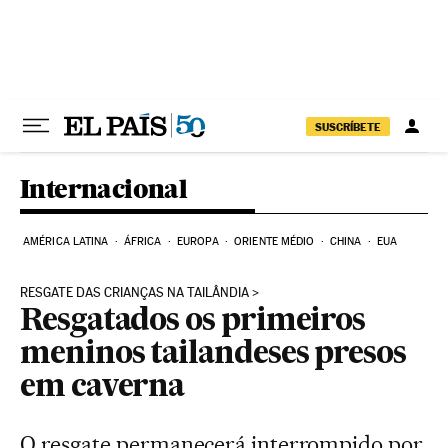
Pular para o conteúdo
SUSCRÍBETE
Internacional
AMÉRICA LATINA
ÁFRICA
EUROPA
ORIENTE MÉDIO
CHINA
EUA
RESGATE DAS CRIANÇAS NA TAILÂNDIA
Resgatados os primeiros
meninos tailandeses presos
em caverna
O resgate permanecerá interrompido por