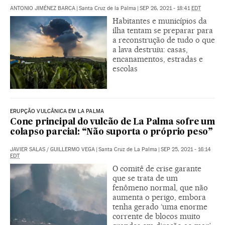
ANTONIO JIMÉNEZ BARCA
|
Santa Cruz de la Palma
|
SEP 26, 2021 - 18:41
EDT
Habitantes e municípios da
ilha tentam se preparar para
a reconstrução de tudo o que
a lava destruiu: casas,
encanamentos, estradas e
escolas
ERUPÇÃO VULCÂNICA EM LA PALMA
Cone principal do vulcão de La Palma sofre um
colapso parcial: “Não suporta o próprio peso”
JAVIER SALAS
/
GUILLERMO VEGA
|
Santa Cruz de La Palma
|
SEP 25, 2021 - 16:14
EDT
O comitê de crise garante
que se trata de um
fenômeno normal, que não
aumenta o perigo, embora
tenha gerado ‘uma enorme
corrente de blocos muito