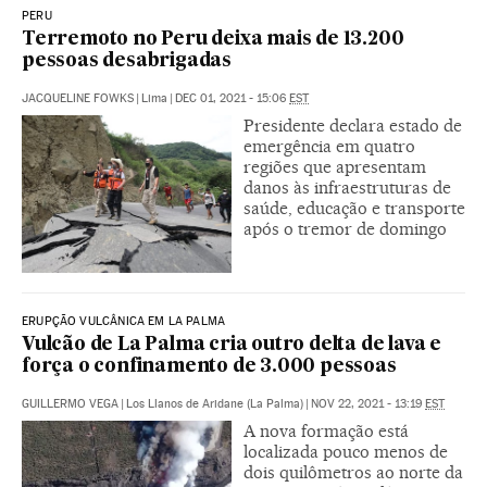
PERU
Terremoto no Peru deixa mais de 13.200
pessoas desabrigadas
JACQUELINE FOWKS
|
Lima
|
DEC 01, 2021 - 15:06
EST
Presidente declara estado de
emergência em quatro
regiões que apresentam
danos às infraestruturas de
saúde, educação e transporte
após o tremor de domingo
ERUPÇÃO VULCÂNICA EM LA PALMA
Vulcão de La Palma cria outro delta de lava e
força o confinamento de 3.000 pessoas
GUILLERMO VEGA
|
Los Llanos de Aridane (La Palma)
|
NOV 22, 2021 - 13:19
EST
A nova formação está
localizada pouco menos de
dois quilômetros ao norte da