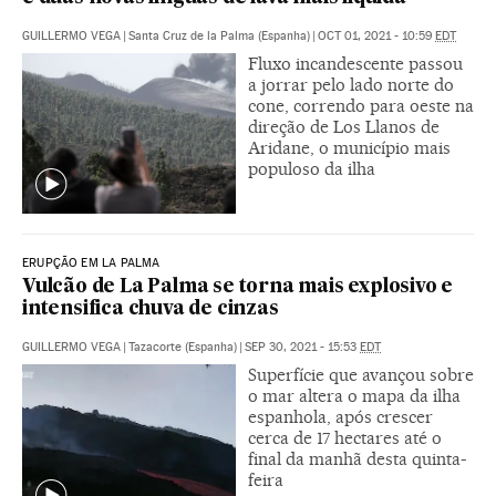
GUILLERMO VEGA
|
Santa Cruz de la Palma (Espanha)
|
OCT 01, 2021 - 10:59
EDT
Fluxo incandescente passou
a jorrar pelo lado norte do
cone, correndo para oeste na
direção de Los Llanos de
Aridane, o município mais
populoso da ilha
ERUPÇÃO EM LA PALMA
Vulcão de La Palma se torna mais explosivo e
intensifica chuva de cinzas
GUILLERMO VEGA
|
Tazacorte (Espanha)
|
SEP 30, 2021 - 15:53
EDT
Superfície que avançou sobre
o mar altera o mapa da ilha
espanhola, após crescer
cerca de 17 hectares até o
final da manhã desta quinta-
feira