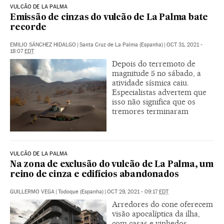
VULCÃO DE LA PALMA
Emissão de cinzas do vulcão de La Palma bate
recorde
EMILIO SÁNCHEZ HIDALGO
|
Santa Cruz de La Palma (Espanha)
|
OCT 31, 2021 -
18:07
EDT
Depois do terremoto de
magnitude 5 no sábado, a
atividade sísmica caiu.
Especialistas advertem que
isso não significa que os
tremores terminaram
VULCÃO DE LA PALMA
Na zona de exclusão do vulcão de La Palma, um
reino de cinza e edifícios abandonados
GUILLERMO VEGA
|
Todoque (Espanha)
|
OCT 29, 2021 - 09:17
EDT
Arredores do cone oferecem
visão apocalíptica da ilha,
com casas e vinhedos