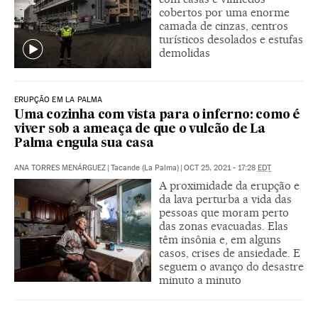
cobertos por uma enorme
camada de cinzas, centros
turísticos desolados e estufas
demolidas
ERUPÇÃO EM LA PALMA
Uma cozinha com vista para o inferno: como é
viver sob a ameaça de que o vulcão de La
Palma engula sua casa
ANA TORRES MENÁRGUEZ
|
Tacande (La Palma)
|
OCT 25, 2021 - 17:28
EDT
A proximidade da erupção e
da lava perturba a vida das
pessoas que moram perto
das zonas evacuadas. Elas
têm insônia e, em alguns
casos, crises de ansiedade. E
seguem o avanço do desastre
minuto a minuto