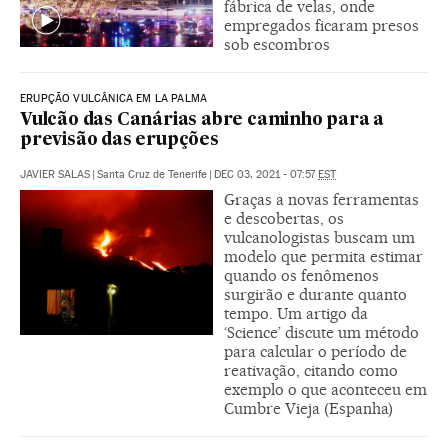
fábrica de velas, onde
empregados ficaram presos
sob escombros
ERUPÇÃO VULCÂNICA EM LA PALMA
Vulcão das Canárias abre caminho para a
previsão das erupções
JAVIER SALAS
|
Santa Cruz de Tenerife
|
DEC 03, 2021 - 07:57
EST
Graças a novas ferramentas
e descobertas, os
vulcanologistas buscam um
modelo que permita estimar
quando os fenômenos
surgirão e durante quanto
tempo. Um artigo da
‘Science’ discute um método
para calcular o período de
reativação, citando como
exemplo o que aconteceu em
Cumbre Vieja (Espanha)