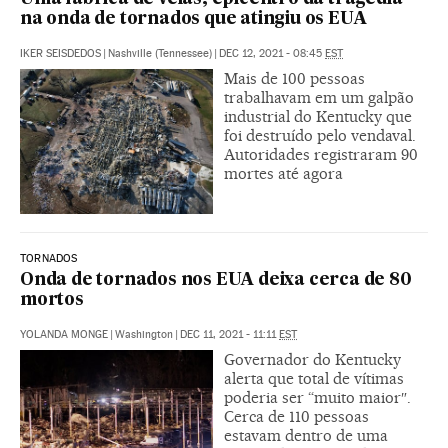
na onda de tornados que atingiu os EUA
IKER SEISDEDOS
|
Nashville (Tennessee)
|
DEC 12, 2021 - 08:45
EST
Mais de 100 pessoas
trabalhavam em um galpão
industrial do Kentucky que
foi destruído pelo vendaval.
Autoridades registraram 90
mortes até agora
TORNADOS
Onda de tornados nos EUA deixa cerca de 80
mortos
YOLANDA MONGE
|
Washington
|
DEC 11, 2021 - 11:11
EST
Governador do Kentucky
alerta que total de vítimas
poderia ser “muito maior″.
Cerca de 110 pessoas
estavam dentro de uma