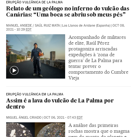
ERUPÇÃO VULCÂNICA DE LA PALMA
Relato de um geólogo no inferno do vulcão das
Canárias: “Uma boca se abriu sob meus pés”
MANUEL ANSEDE
/
SAÚL RUIZ MATA
|
Los Llanos de Aridane (Espanha)
|
OCT 08,
2021 - 10:29
EDT
Acompanhado de militares
de elite, Raúl Pérez
protagoniza arriscadas
expedições à ‘zona de
guerra’ de La Palma para
tentar prever o
comportamento do Cumbre
Vieja
ERUPÇÃO VULCÂNICA EM LA PALMA
Assim é a lava do vulcão de La Palma por
dentro
MIGUEL ÁNGEL CRIADO
|
OCT 06, 2021 - 07:43
EDT
A análise das primeiras
rochas mostra que o magma
vem do manto do planeta e