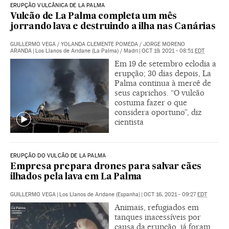
ERUPÇÃO VULCÂNICA DE LA PALMA
Vulcão de La Palma completa um mês
jorrando lava e destruindo a ilha nas Canárias
GUILLERMO VEGA
/
YOLANDA CLEMENTE POMEDA
/
JORGE MORENO
ARANDA
|
Los Llanos de Aridane (La Palma) / Madri
|
OCT 19, 2021 - 08:51
EDT
Em 19 de setembro eclodia a
erupção; 30 dias depois, La
Palma continua à mercê de
seus caprichos. “O vulcão
costuma fazer o que
considera oportuno”, diz
cientista
ERUPÇÃO DO VULCÃO DE LA PALMA
Empresa prepara drones para salvar cães
ilhados pela lava em La Palma
GUILLERMO VEGA
|
Los Llanos de Aridane (Espanha)
|
OCT 16, 2021 - 09:27
EDT
Animais, refugiados em
tanques inacessíveis por
causa da erupção, já foram