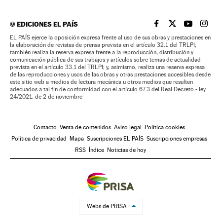
©
EDICIONES EL PAÍS
EL PAÍS BRASIL EN
EL PAÍS BRASI
EL PAÍS B
EL PA
EL PAÍS ejerce la oposición expresa frente al uso de sus obras y prestaciones en
la elaboración de revistas de prensa prevista en el artículo 32.1 del TRLPI;
también realiza la reserva expresa frente a la reproducción, distribución y
comunicación pública de sus trabajos y artículos sobre temas de actualidad
prevista en el artículo 33.1 del TRLPI; y, asimismo, realiza una reserva expresa
de las reproducciones y usos de las obras y otras prestaciones accesibles desde
este sitio web a medios de lectura mecánica u otros medios que resulten
adecuados a tal fin de conformidad con el artículo 67.3 del Real Decreto - ley
24/2021, de 2 de noviembre
Contacto
Venta de contenidos
Aviso legal
Política cookies
Política de privacidad
Mapa
Suscripciones EL PAÍS
Suscripciones empresas
RSS
Índice
Noticias de hoy
Webs de PRISA