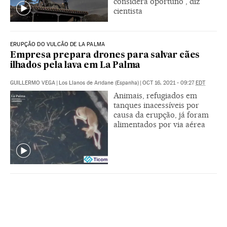
considera oportuno”, diz
cientista
ERUPÇÃO DO VULCÃO DE LA PALMA
Empresa prepara drones para salvar cães
ilhados pela lava em La Palma
GUILLERMO VEGA
|
Los Llanos de Aridane (Espanha)
|
OCT 16, 2021 - 09:27
EDT
Animais, refugiados em
tanques inacessíveis por
causa da erupção, já foram
alimentados por via aérea