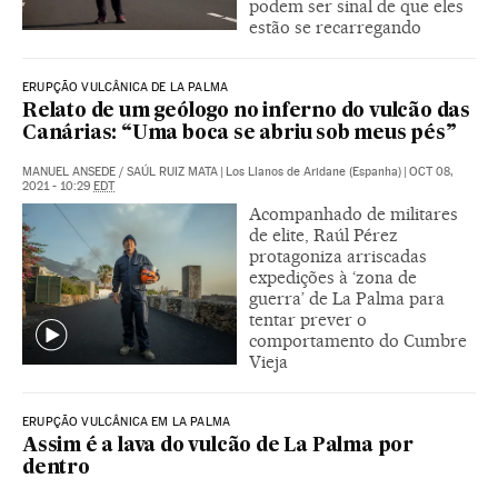
podem ser sinal de que eles
estão se recarregando
ERUPÇÃO VULCÂNICA DE LA PALMA
Relato de um geólogo no inferno do vulcão das
Canárias: “Uma boca se abriu sob meus pés”
MANUEL ANSEDE
/
SAÚL RUIZ MATA
|
Los Llanos de Aridane (Espanha)
|
OCT 08,
2021 - 10:29
EDT
Acompanhado de militares
de elite, Raúl Pérez
protagoniza arriscadas
expedições à ‘zona de
guerra’ de La Palma para
tentar prever o
comportamento do Cumbre
Vieja
ERUPÇÃO VULCÂNICA EM LA PALMA
Assim é a lava do vulcão de La Palma por
dentro