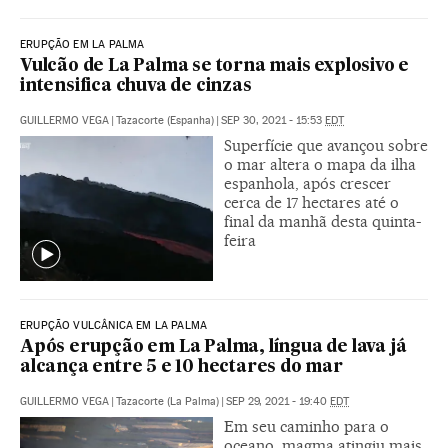
ERUPÇÃO EM LA PALMA
Vulcão de La Palma se torna mais explosivo e
intensifica chuva de cinzas
GUILLERMO VEGA
|
Tazacorte (Espanha)
|
SEP 30, 2021 - 15:53
EDT
Superfície que avançou sobre
o mar altera o mapa da ilha
espanhola, após crescer
cerca de 17 hectares até o
final da manhã desta quinta-
feira
ERUPÇÃO VULCÂNICA EM LA PALMA
Após erupção em La Palma, língua de lava já
alcança entre 5 e 10 hectares do mar
GUILLERMO VEGA
|
Tazacorte (La Palma)
|
SEP 29, 2021 - 19:40
EDT
Em seu caminho para o
oceano, magma atingiu mais