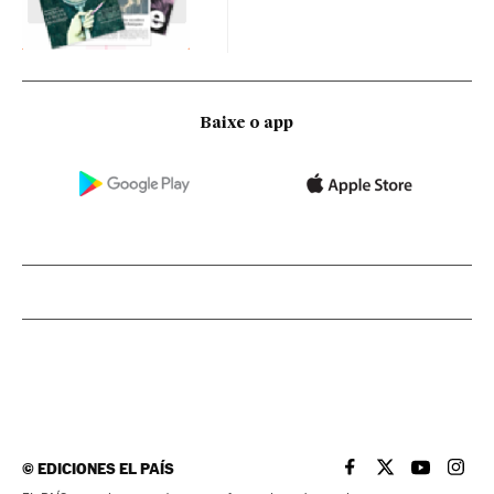
Baixe o app
©
EDICIONES EL PAÍS
EL PAÍS BRASIL EN
EL PAÍS BRASI
EL PAÍS B
EL PA