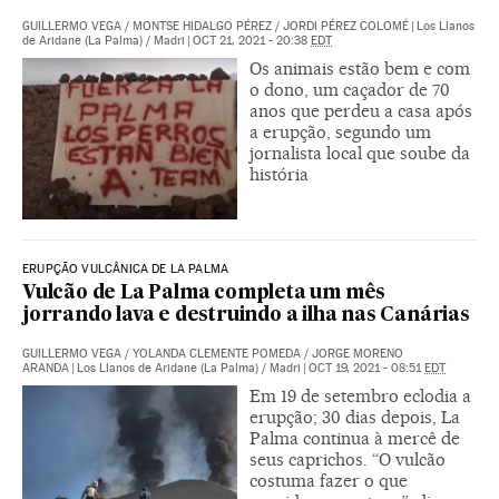
GUILLERMO VEGA
/
MONTSE HIDALGO PÉREZ
/
JORDI PÉREZ COLOMÉ
|
Los Llanos
de Aridane (La Palma) / Madri
|
OCT 21, 2021 - 20:38
EDT
Os animais estão bem e com
o dono, um caçador de 70
anos que perdeu a casa após
a erupção, segundo um
jornalista local que soube da
história
ERUPÇÃO VULCÂNICA DE LA PALMA
Vulcão de La Palma completa um mês
jorrando lava e destruindo a ilha nas Canárias
GUILLERMO VEGA
/
YOLANDA CLEMENTE POMEDA
/
JORGE MORENO
ARANDA
|
Los Llanos de Aridane (La Palma) / Madri
|
OCT 19, 2021 - 08:51
EDT
Em 19 de setembro eclodia a
erupção; 30 dias depois, La
Palma continua à mercê de
seus caprichos. “O vulcão
costuma fazer o que