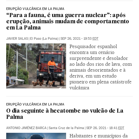
ERUPÇÃO VULCÂNICA EM LA PALMA
“Para a fauna, é uma guerra nuclear”: após
erupção, animais mudam de comportamento
em La Palma
JAVIER SALAS
|
El Paso (La Palma)
|
SEP 26, 2021 - 19:53
EDT
Pesquisador espanhol
encontra um cenário
surpreendente e desolador
ao lado dos rios de lava, com
animais desorientados e à
deriva, em um estudo
pioneiro em plena catástrofe
vulcânica
ERUPÇÃO VULCÂNICA EM LA PALMA
O dia seguinte à hecatombe no vulcão de La
Palma
ANTONIO JIMÉNEZ BARCA
|
Santa Cruz de la Palma
|
SEP 26, 2021 - 18:41
EDT
Habitantes e municípios da