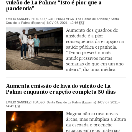
vulcão de La Palma: “Isto é pior que a
pandemia”
EMILIO SÁNCHEZ HIDALGO
/
GUILLERMO VEGA
|
Los Llanos de Aridane / Santa
Cruz de la Palma (Espanha)
|
NOV 08, 2021 - 12:46
EST
Aumento dos quadros de
ansiedade é a pior
consequência da erupção na
saúde pública espanhola.
“Tenho prescrito mais
antidepressivos nestas
semanas do que em um ano
inteiro”, diz uma médica
Aumenta emissão de lava do vulcão de La
Palma enquanto erupção completa 50 dias
EMILIO SÁNCHEZ HIDALGO
|
Santa Cruz de La Palma (Espanha)
|
NOV 07, 2021 -
14:49
EST
Magma não arrasa novas
áreas, mas multiplica a altura
da escoada e preenche
espaços entre os materiais