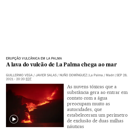
ERUPÇÃO VULCÂNICA EM LA PALMA
A lava do vulcão de La Palma chega ao mar
GUILLERMO VEGA
/
JAVIER SALAS
/
NUÑO DOMÍNGUEZ
|
La Palma / Madri
|
SEP 28,
2021 - 20:20
EDT
As nuvens tóxicas que a
substância gera ao entrar em
contato com a água
preocupam muito as
autoridades, que
estabeleceram um perímetro
de exclusão de duas milhas
náuticas