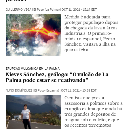
GUILLERMO VEGA
|
El Paso (La Palma)
|
OCT 11, 2021 - 15:14
EDT
Medida é adotada para
proteger população depois
da chegada da lava a áreas
industriais. O primeiro-
ministro espanhol, Pedro
Sánchez, visitará a ilha na
quarta-feira
ERUPÇÃO VULCÂNICA EM LA PALMA
Nieves Sánchez, geóloga: “O vulcão de La
Palma pode estar se reativando”
NUÑO DOMÍNGUEZ
|
El Paso (Espanha)
|
OCT 11, 2021 - 10:38
EDT
Cientista que presta
assessoria a políticos sobre a
erupção estima que ainda há
três grandes depósitos de
magma sob o vulcão, e que
os recentes terremotos