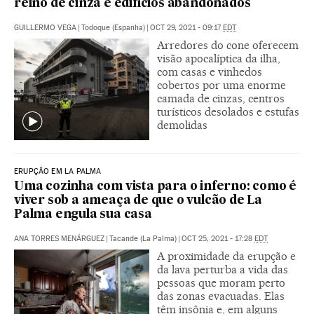
reino de cinza e edifícios abandonados
GUILLERMO VEGA
|
Todoque (Espanha)
|
OCT 29, 2021 - 09:17
EDT
Arredores do cone oferecem
visão apocalíptica da ilha,
com casas e vinhedos
cobertos por uma enorme
camada de cinzas, centros
turísticos desolados e estufas
demolidas
ERUPÇÃO EM LA PALMA
Uma cozinha com vista para o inferno: como é
viver sob a ameaça de que o vulcão de La
Palma engula sua casa
ANA TORRES MENÁRGUEZ
|
Tacande (La Palma)
|
OCT 25, 2021 - 17:28
EDT
A proximidade da erupção e
da lava perturba a vida das
pessoas que moram perto
das zonas evacuadas. Elas
têm insônia e, em alguns