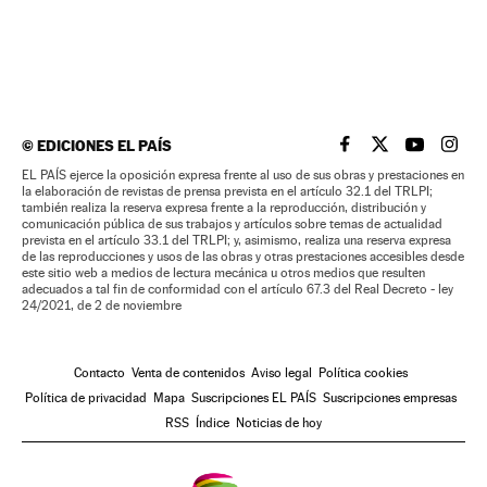
©
EDICIONES EL PAÍS
EL PAÍS BRASIL EN
EL PAÍS BRASI
EL PAÍS B
EL PA
EL PAÍS ejerce la oposición expresa frente al uso de sus obras y prestaciones en
la elaboración de revistas de prensa prevista en el artículo 32.1 del TRLPI;
también realiza la reserva expresa frente a la reproducción, distribución y
comunicación pública de sus trabajos y artículos sobre temas de actualidad
prevista en el artículo 33.1 del TRLPI; y, asimismo, realiza una reserva expresa
de las reproducciones y usos de las obras y otras prestaciones accesibles desde
este sitio web a medios de lectura mecánica u otros medios que resulten
adecuados a tal fin de conformidad con el artículo 67.3 del Real Decreto - ley
24/2021, de 2 de noviembre
Contacto
Venta de contenidos
Aviso legal
Política cookies
Política de privacidad
Mapa
Suscripciones EL PAÍS
Suscripciones empresas
RSS
Índice
Noticias de hoy