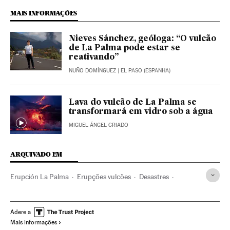
MAIS INFORMAÇÕES
Nieves Sánchez, geóloga: “O vulcão
de La Palma pode estar se
reativando”
NUÑO DOMÍNGUEZ
| EL PASO (ESPANHA)
Lava do vulcão de La Palma se
transformará em vidro sob a água
MIGUEL ÁNGEL CRIADO
ARQUIVADO EM
Erupción La Palma
Erupções vulcões
Desastres
Desastres naturais
Europa
Ilhas Canárias
La Palma
Ciência
Sociedade
Pedro Sánchez
Adere a
Mais informações