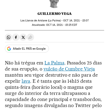
GUILLERMO VEGA
Los Llanos de Aridane (La Palma) -
OCT
14, 2021 - 15:07
atualizado:
OCT
14, 2021 - 15:25
EDT
Compartir en Whatsapp
Compartir en Facebook
Compartir en Twitter
Desplegar Redes Sociales
Añadir EL PAÍS en Google
Não há trégua em
La Palma
. Passados 25 dias
de sua erupção, o
vulcão de Cumbre Vieja
mantém seu vigor destrutivo e não para de
expelir
lava
. E é tanta que às 14h15 desta
quinta-feira (horário local) o magma que
surge do interior da terra ultrapassou a
capacidade do cone principal e transbordou,
segundo imagens divulgadas no Twitter pelo