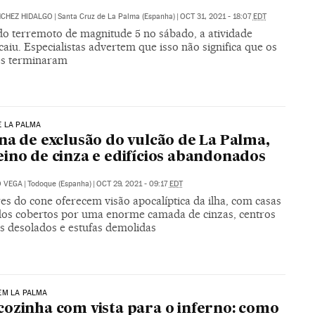
NCHEZ HIDALGO
|
Santa Cruz de La Palma (Espanha)
|
OCT 31, 2021 - 18:07
EDT
do terremoto de magnitude 5 no sábado, a atividade
caiu. Especialistas advertem que isso não significa que os
s terminaram
E LA PALMA
na de exclusão do vulcão de La Palma,
ino de cinza e edifícios abandonados
O VEGA
|
Todoque (Espanha)
|
OCT 29, 2021 - 09:17
EDT
es do cone oferecem visão apocalíptica da ilha, com casas
dos cobertos por uma enorme camada de cinzas, centros
os desolados e estufas demolidas
EM LA PALMA
ozinha com vista para o inferno: como