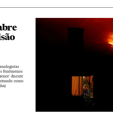
abre
isão
anologistas
os fenômenos
ence’ discute
 citando como
ha)