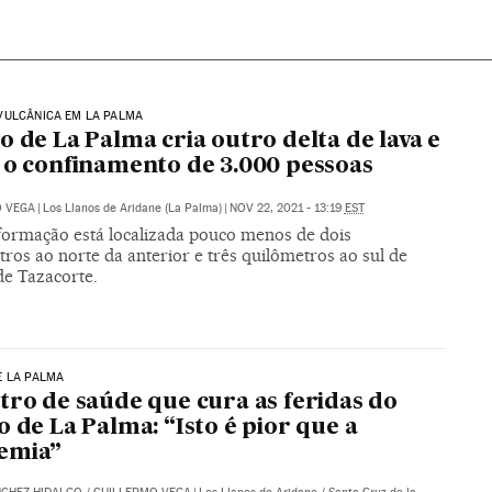
VULCÂNICA EM LA PALMA
o de La Palma cria outro delta de lava e
 o confinamento de 3.000 pessoas
O VEGA
|
Los Llanos de Aridane (La Palma)
|
NOV 22, 2021 - 13:19
EST
formação está localizada pouco menos de dois
ros ao norte da anterior e três quilômetros ao sul de
de Tazacorte.
E LA PALMA
tro de saúde que cura as feridas do
o de La Palma: “Isto é pior que a
emia”