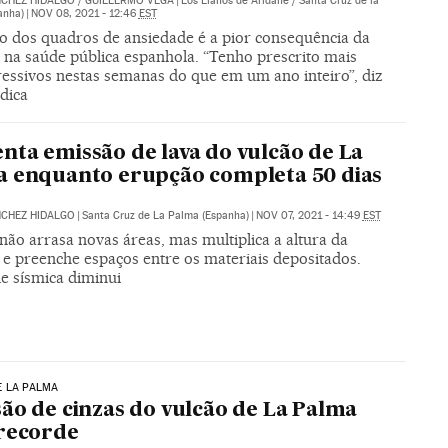
NCHEZ HIDALGO
/
GUILLERMO VEGA
|
Los Llanos de Aridane / Santa Cruz de la
anha)
|
NOV 08, 2021 - 12:46
EST
 dos quadros de ansiedade é a pior consequência da
 na saúde pública espanhola. “Tenho prescrito mais
ressivos nestas semanas do que em um ano inteiro”, diz
dica
ta emissão de lava do vulcão de La
 enquanto erupção completa 50 dias
NCHEZ HIDALGO
|
Santa Cruz de La Palma (Espanha)
|
NOV 07, 2021 - 14:49
EST
ão arrasa novas áreas, mas multiplica a altura da
 e preenche espaços entre os materiais depositados.
e sísmica diminui
E LA PALMA
ão de cinzas do vulcão de La Palma
recorde