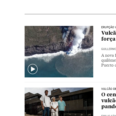
ERUPÇÃO 
Vulcã
força
GUILLERM
A nova 
quilômet
Puerto 
VULCÃO D
O cen
vulcã
pand