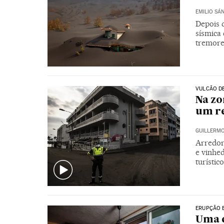
EMILIO SÁ
Depois 
sísmica 
tremore
VULCÃO D
Na zo
um re
GUILLERM
Arredor
e vinhe
turístic
ERUPÇÃO 
Uma c