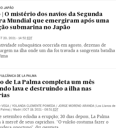
NO JAPÃO
 | O mistério dos navios da Segunda
ra Mundial que emergiram após uma
ção submarina no Japão
T 20, 2021 - 14:52
EDT
atividade subaquática ocorrida em agosto, dezenas de
urgem na ilha onde um dia foi travada a sangrenta batalha
Jima
VULCÂNICA DE LA PALMA
ão de La Palma completa um mês
ndo lava e destruindo a ilha nas
ias
O VEGA
/
YOLANDA CLEMENTE POMEDA
/
JORGE MORENO ARANDA
|
Los Llanos de
 Palma) / Madri
|
OCT 19, 2021 - 08:51
EDT
e setembro eclodia a erupção; 30 dias depois, La Palma
a à mercê de seus caprichos. “O vulcão costuma fazer o
idera oportuno”, diz cientista