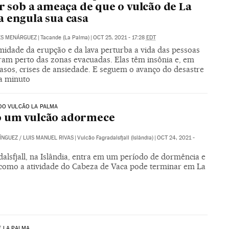
er sob a ameaça de que o vulcão de La
 engula sua casa
ES MENÁRGUEZ
|
Tacande (La Palma)
|
OCT 25, 2021 - 17:28
EDT
midade da erupção e da lava perturba a vida das pessoas
am perto das zonas evacuadas. Elas têm insônia e, em
asos, crises de ansiedade. E seguem o avanço do desastre
a minuto
DO VULCÃO LA PALMA
 um vulcão adormece
ÍNGUEZ
/
LUIS MANUEL RIVAS
|
Vulcão Fagradalsfjall (Islândia)
|
OCT 24, 2021 -
alsfjall, na Islândia, entra em um período de dormência e
como a atividade do Cabeza de Vaca pode terminar em La
E LA PALMA