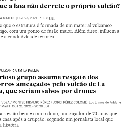
ue a lava não derrete o próprio vulcão?
ÍA MATEOS
|
OCT 23, 2021 - 10:38
EDT
e que o estrutura é formada de um material vulcânico
tigo, com um ponto de fusão maior. Além disso, influem a
 e a condutividade térmica
VULCÂNICA EM LA PALMA
rioso grupo assume resgate dos
rros ameaçados pelo vulcão de La
, que seriam salvos por drones
O VEGA
/
MONTSE HIDALGO PÉREZ
/
JORDI PÉREZ COLOMÉ
|
Los Llanos de Aridane
/ Madri
|
OCT 21, 2021 - 20:38
EDT
ais estão bem e com o dono, um caçador de 70 anos que
a casa após a erupção, segundo um jornalista local que
 história