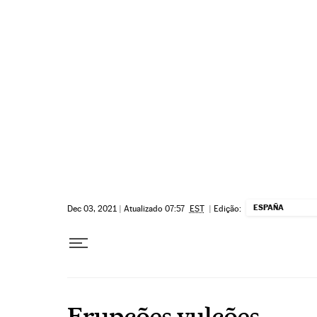
Pular para o conteúdo
ESPAÑA
Dec 03, 2021
|
Atualizado 07:57
EST
|
Edição:
Erupções vulcões