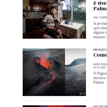
é viv
Palma
ANA TORR
A proxi
que mor
alguns c
minuto 
ERUPÇÃO 
Como
NUÑO DOM
10:44
EDT
O Fagrad
mostra 
Palma
VULCÃO D