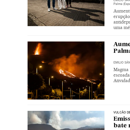
EMILIO SÁ
Palma (Esp
Aumento
erupção
antidep
uma mé
Aumen
Palma
EMILIO SÁ
Magma n
escoada
Atividad
VULCÃO D
Emiss
bate 