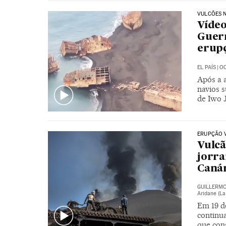
VULCÕES 
Vídeo
Guer
erup
EL PAÍS
|
OC
Após a 
navios s
de Iwo 
ERUPÇÃO 
Vulc
jorra
Canár
GUILLERM
Aridane (La
Em 19 d
continu
que cons