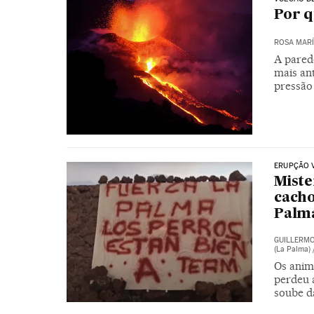
Por q
ROSA MAR
A pared
mais an
pressão
ERUPÇÃO 
Miste
cacho
Palma
GUILLERM
(La Palma) 
Os anim
perdeu 
soube da