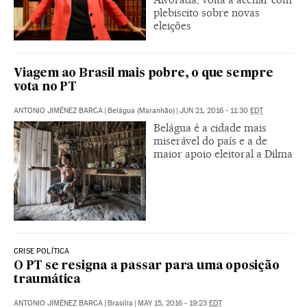
plebiscito sobre novas
eleições
Viagem ao Brasil mais pobre, o que sempre
vota no PT
ANTONIO JIMÉNEZ BARCA
|
Belágua (Maranhão)
|
JUN 21, 2016 - 11:30
EDT
Belágua é a cidade mais
miserável do país e a de
maior apoio eleitoral a Dilma
CRISE POLÍTICA
O PT se resigna a passar para uma oposição
traumática
ANTONIO JIMÉNEZ BARCA
|
Brasília
|
MAY 15, 2016 - 19:23
EDT