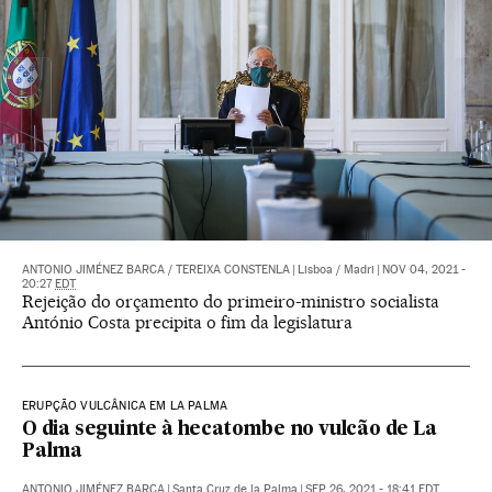
ANTONIO JIMÉNEZ BARCA
/
TEREIXA CONSTENLA
|
Lisboa / Madri
|
NOV 04, 2021 -
20:27
EDT
Rejeição do orçamento do primeiro-ministro socialista
António Costa precipita o fim da legislatura
ERUPÇÃO VULCÂNICA EM LA PALMA
O dia seguinte à hecatombe no vulcão de La
Palma
ANTONIO JIMÉNEZ BARCA
|
Santa Cruz de la Palma
|
SEP 26, 2021 - 18:41
EDT