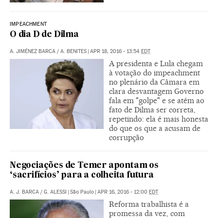
IMPEACHMENT
O dia D de Dilma
A. JIMÉNEZ BARCA
/
A. BENITES
|
APR 18, 2016 - 13:54
EDT
A presidenta e Lula chegam
à votação do impeachment
no plenário da Câmara em
clara desvantagem Governo
fala em "golpe" e se atém ao
fato de Dilma ser correta,
repetindo: ela é mais honesta
do que os que a acusam de
corrupção
Negociações de Temer apontam os
‘sacrifícios’ para a colheita futura
A. J. BARCA
/
G. ALESSI
|
São Paulo
|
APR 16, 2016 - 12:00
EDT
Reforma trabalhista é a
promessa da vez, com