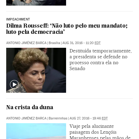
IMPEACHMENT
Dilma Rousseff: ‘Não luto pelo meu mandato;
luto pela democracia’
ANTONIO JIMÉNEZ BARCA
|
Brasília
|
AUG 31, 2016 - 11:20
EDT
Destituída temporariamente,
a presidenta se defende no
processo contra ela no
Senado
Na crista da duna
ANTONIO JIMÉNEZ BARCA
|
Barreirinhas
|
AUG 27, 2016 - 19:46
EDT
Viaje pela alucinante
paisagem dos Lençóis
Maranhenses pelas mãos de