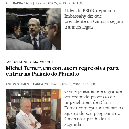
A. J. BARCA
/
A. B.
|
Brasília
|
APR 27, 2016 - 21:48
EDT
Líder do PSDB, deputado
Imbassahy diz que
presidente da Câmara seguiu
trâmites legais
IMPEACHMENT DILMA ROUSSEFF
Michel Temer, em contagem regressiva para
entrar no Palácio do Planalto
ANTONIO JIMÉNEZ BARCA
|
São Paulo
|
APR 18, 2016 - 17:05
EDT
O vice-presidente é o grande
vencedor do processo de
impeachment de Dilma
Temer começa a trabalhar os
ajustes do seu programa de
Governo a partir desta
segunda