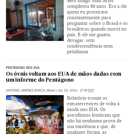
Meu amigo Juan Arias
completou 89 anos. Era a ele
quem eu procurava
constantemente para
perguntar sobre o Brasil e os
brasileiros quando morei no
país. E ele me guiava,
devagar, sem
condescendência nem
petulância
PENTÁGONO DOS EUA
Os óvnis voltam aos EUA de mãos dadas com
um informe do Pentágono
ANTONIO JIMÉNEZ BARCA
|
Madri
|
JUL 03, 2021 - 17:59
EDT
Relatório trouxe os
extraterrestres de volta à
moda nos EUA. Os
astrofísicos lembram que
não há nenhuma prova de
sua existência e que, de
qualquer forma, as