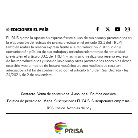
©
EDICIONES EL PAÍS
EL PAÍS BRASIL EN
EL PAÍS BRASI
EL PAÍS B
EL PA
EL PAÍS ejerce la oposición expresa frente al uso de sus obras y prestaciones en
la elaboración de revistas de prensa prevista en el artículo 32.1 del TRLPI;
también realiza la reserva expresa frente a la reproducción, distribución y
comunicación pública de sus trabajos y artículos sobre temas de actualidad
prevista en el artículo 33.1 del TRLPI; y, asimismo, realiza una reserva expresa
de las reproducciones y usos de las obras y otras prestaciones accesibles desde
este sitio web a medios de lectura mecánica u otros medios que resulten
adecuados a tal fin de conformidad con el artículo 67.3 del Real Decreto - ley
24/2021, de 2 de noviembre
Contacto
Venta de contenidos
Aviso legal
Política cookies
Política de privacidad
Mapa
Suscripciones EL PAÍS
Suscripciones empresas
RSS
Índice
Noticias de hoy