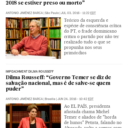
2018 se estiver preso ou morto”
ANTONIO JIMÉNEZ BARCA
|
São Paulo
|
JUL 03, 2016 - 11:22
EDT
Teórico da esquerda e
espécie de consciência crítica
do PT, o frade dominicano
critica o partido por não ter
realizado tudo o que se
propunha nos seus
primórdios
IMPEACHMENT DILMA ROUSSEFF
Dilma Rousseff: “Governo Temer se diz de
salvação nacional, mas é de salve-se quem
puder”
ANTONIO JIMÉNEZ BARCA
|
Brasilia
|
JUN 24, 2016 - 10:42
EDT
Ao EL PAÍS, presidenta
afastada chama Michel
Temer e aliados de "horda
de hunos" Petista, falando no
Alvorada, volta a acenar com