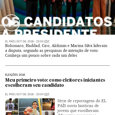
EL PAÍS
|
OCT 06, 2018 - 23:04
EDT
Bolsonaro, Haddad, Ciro, Alckmin e Marina Silva lideram
a disputa, segundo as pesquisas de intenção de voto.
Conheça um pouco sobre cada um deles
ELEIÇÕES 2018
Meu primeiro voto: como eleitores iniciantes
escolheram seu candidato
EL PAÍS
|
OCT 06, 2018 - 23:04
EDT
Série de reportagens do EL
PAÍS ouviu histórias de
jovens que escolheram