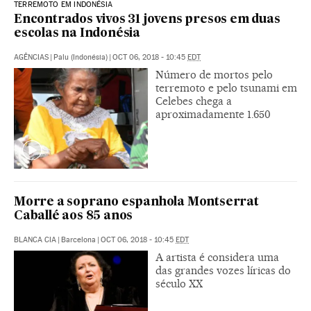
TERREMOTO EM INDONÉSIA
Encontrados vivos 31 jovens presos em duas
escolas na Indonésia
AGÊNCIAS
|
Palu (Indonésia)
|
OCT 06, 2018 - 10:45
EDT
Número de mortos pelo
terremoto e pelo tsunami em
Celebes chega a
aproximadamente 1.650
Morre a soprano espanhola Montserrat
Caballé aos 85 anos
BLANCA CIA
|
Barcelona
|
OCT 06, 2018 - 10:45
EDT
A artista é considera uma
das grandes vozes líricas do
século XX