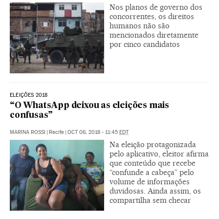
Nos planos de governo dos
concorrentes, os direitos
humanos não são
mencionados diretamente
por cinco candidatos
ELEIÇÕES 2018
“O WhatsApp deixou as eleições mais
confusas”
MARINA ROSSI
|
Recife
|
OCT 06, 2018 - 11:45
EDT
Na eleição protagonizada
pelo aplicativo, eleitor afirma
que conteúdo que recebe
“confunde a cabeça” pelo
volume de informações
duvidosas. Ainda assim, os
compartilha sem checar