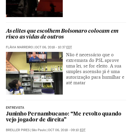
As elites que escolhem Bolsonaro colocam em
risco as vidas de outros
FLÁVIA MARREIRO
|
OCT 06, 2018 - 10:37
EDT
Não é necessário que o
extremista do PSL aprove
uma lei, se for eleito. A sua
simples ascensão já é uma
autorização para humilhar e
até matar
ENTREVISTA
Juninho Pernambucano: “Me revolto quando
vejo jogador de direita”
BREILLER PIRES
|
São Paulo
|
OCT 06, 2018 - 09:10
EDT