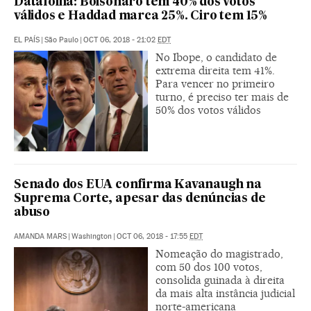
Datafolha: Bolsonaro tem 40% dos votos
válidos e Haddad marca 25%. Ciro tem 15%
EL PAÍS
|
São Paulo
|
OCT 06, 2018 - 21:02
EDT
No Ibope, o candidato de
extrema direita tem 41%.
Para vencer no primeiro
turno, é preciso ter mais de
50% dos votos válidos
Senado dos EUA confirma Kavanaugh na
Suprema Corte, apesar das denúncias de
abuso
AMANDA MARS
|
Washington
|
OCT 06, 2018 - 17:55
EDT
Nomeação do magistrado,
com 50 dos 100 votos,
consolida guinada à direita
da mais alta instância judicial
norte-americana