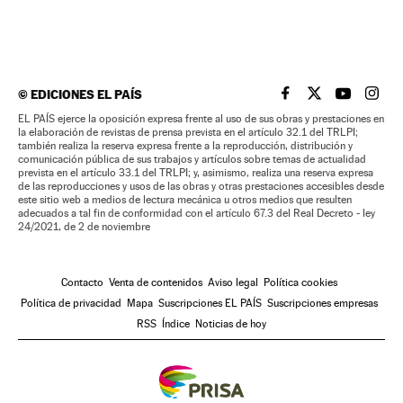
©
EDICIONES EL PAÍS
EL PAÍS BRASIL EN
EL PAÍS BRASI
EL PAÍS B
EL PA
EL PAÍS ejerce la oposición expresa frente al uso de sus obras y prestaciones en
la elaboración de revistas de prensa prevista en el artículo 32.1 del TRLPI;
también realiza la reserva expresa frente a la reproducción, distribución y
comunicación pública de sus trabajos y artículos sobre temas de actualidad
prevista en el artículo 33.1 del TRLPI; y, asimismo, realiza una reserva expresa
de las reproducciones y usos de las obras y otras prestaciones accesibles desde
este sitio web a medios de lectura mecánica u otros medios que resulten
adecuados a tal fin de conformidad con el artículo 67.3 del Real Decreto - ley
24/2021, de 2 de noviembre
Contacto
Venta de contenidos
Aviso legal
Política cookies
Política de privacidad
Mapa
Suscripciones EL PAÍS
Suscripciones empresas
RSS
Índice
Noticias de hoy