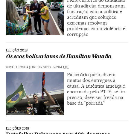
PAÍS, eleitores do candidato
de ultradireita demonstram
frustração com a política e
acreditam que soluções
extremas resolvam
problemas como violência e
corrupção
ELEIÇÃO 2018
Os ecos bolivarianos de Hamilton Mourão
XOSÉ HERMIDA
|
OCT 06, 2018 - 23:04
EDT
Palavrório puro, dizem
muitos dos entregues à
causa. A autêntica ameaça é
encarnada pelo PT. E, se for
preciso, deve ser freada na
base da “porrada”
ELEIÇÕES 2018