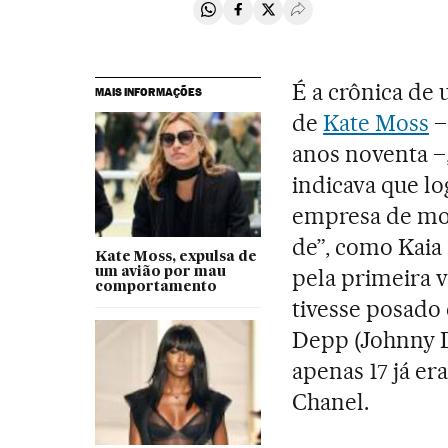
Compartir en Whatsapp
Compartir en Facebook
Compartir en Twitter
Desplegar Redes Soci
É a crônica de 
MAIS INFORMAÇÕES
de
Kate Moss
–
anos noventa –
indicava que l
empresa de mo
de”, como Kaia
Kate Moss, expulsa de
pela primeira 
um avião por mau
comportamento
tivesse posado 
Depp (Johnny D
apenas 17 já er
Chanel.