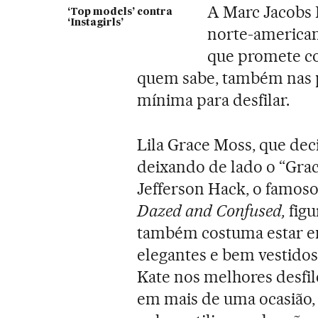
A Marc Jacobs B
‘Top models’ contra
‘Instagirls’
norte-americano
que promete co
quem sabe, também nas p
mínima para desfilar.
Lila Grace Moss, que deci
deixando de lado o “Grace
Jefferson Hack, o famoso 
Dazed and Confused,
fig
também costuma estar em
elegantes e bem vestido
Kate nos melhores desfi
em mais de uma ocasião,