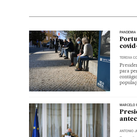
PANDEMIA 
Portu
covid
TEREIXA C
Preside
para pe
contági
populaç
MARCELO 
Presi
antec
ANTONIO J