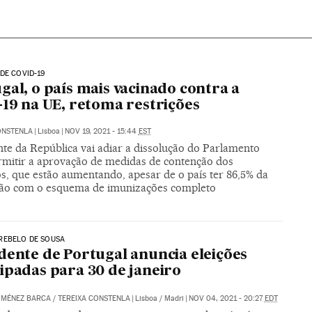
DE COVID-19
gal, o país mais vacinado contra a
-19 na UE, retoma restrições
ONSTENLA
|
Lisboa
|
NOV 19, 2021 - 15:44
EST
nte da República vai adiar a dissolução do Parlamento
rmitir a aprovação de medidas de contenção dos
os, que estão aumentando, apesar de o país ter 86,5% da
ão com o esquema de imunizações completo
REBELO DE SOUSA
dente de Portugal anuncia eleições
ipadas para 30 de janeiro
IMÉNEZ BARCA
/
TEREIXA CONSTENLA
|
Lisboa / Madri
|
NOV 04, 2021 - 20:27
EDT