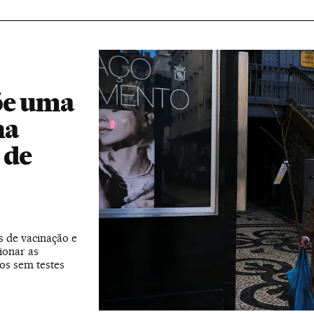
õe uma
na
 de
s de vacinação e
ionar as
s sem testes