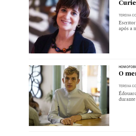
Curie
TEREIXA C
Escritor
após a 
HOMOFOB
O men
TEREIXA C
Édouard
durante 