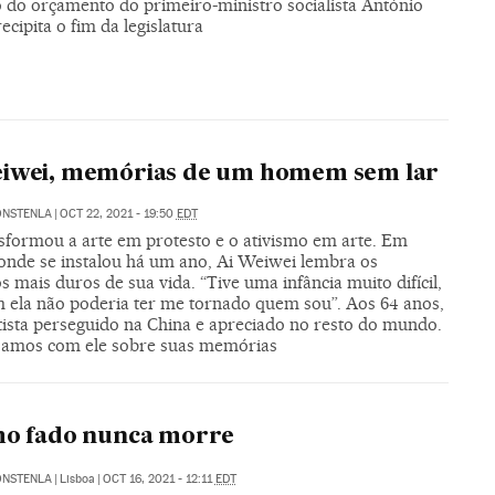
o do orçamento do primeiro-ministro socialista António
ecipita o fim da legislatura
eiwei, memórias de um homem sem lar
ONSTENLA
|
OCT 22, 2021 - 19:50
EDT
nsformou a arte em protesto e o ativismo em arte. Em
 onde se instalou há um ano, Ai Weiwei lembra os
s mais duros de sua vida. “Tive uma infância muito difícil,
 ela não poderia ter me tornado quem sou”. Aos 64 anos,
tista perseguido na China e apreciado no resto do mundo.
amos com ele sobre suas memórias
ho fado nunca morre
ONSTENLA
|
Lisboa
|
OCT 16, 2021 - 12:11
EDT