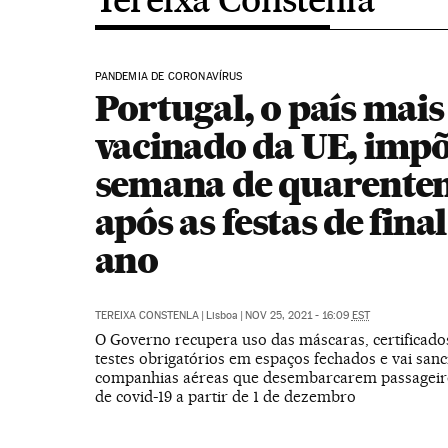
PANDEMIA DE CORONAVÍRUS
Portugal, o país mais
vacinado da UE, imp
semana de quarente
após as festas de final
ano
TEREIXA CONSTENLA
|
Lisboa
|
NOV 25, 2021 - 16:09
EST
O Governo recupera uso das máscaras, certificado
testes obrigatórios em espaços fechados e vai sanc
companhias aéreas que desembarcarem passageiro
de covid-19 a partir de 1 de dezembro