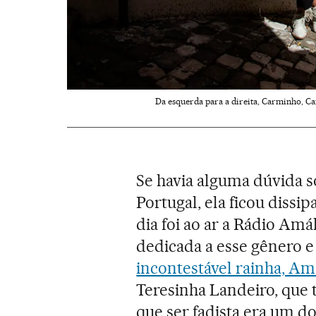
Da esquerda para a direita, Carminho, C
Se havia alguma dúvida s
Portugal, ela ficou diss
dia foi ao ar a Rádio Am
dedicada a esse gênero 
incontestável rainha, Am
Teresinha Landeiro, que t
que ser fadista era um d