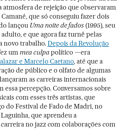
a atmosfera de rejeição que observaram
 Camané, que só conseguiu fazer dois
do lançou
Uma noite de fados
(1995), seu
adulto, e que agora faz turnê pelas
a novo trabalho.
Depois da Revolução
 fez um
mea culpa
político —era
Salazar e Marcelo Caetano
, até que a
ação de público e o olfato de algumas
lançaram as carreiras internacionais
m essa percepção. Conversamos sobre
icais com esses três artistas, que
o do Festival de Fado de Madri, no
 Laguinha, que aprendeu a
a carreira no jazz com colaborações com