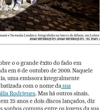
amané e Teresinha Landeiro, fotografados no bairro da Alfama, em Lisboa.
JOAO HENRIQUES (JOAO HENRIQUES / EL PAIS )
obre o o grande êxito do fado em
ipada em 6 de outubro de 2009. Naquele
ália, uma emissora integralmente
e batizada com o nome da
sua
ália Rodrigues
. Mas há outros sinais.
em 25 anos e dois discos lançados, diz
os sonhos comuns entre os jovens da sua