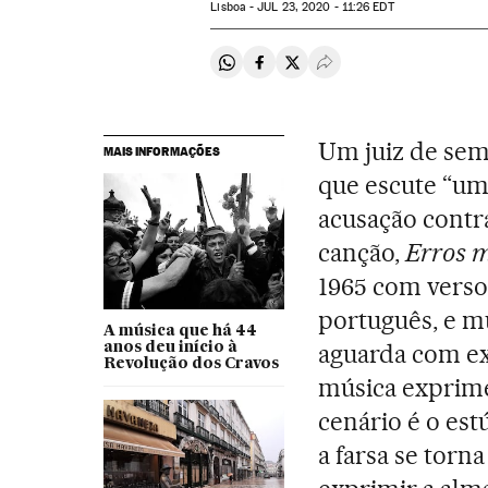
Lisboa -
JUL
23, 2020 - 11:26
EDT
Compartir en Whatsapp
Compartir en Facebook
Compartir en Twitter
Desplegar Redes Soci
Um juiz de sem
MAIS INFORMAÇÕES
que escute “um
acusação cont
canção,
Erros 
1965 com verso
português, e m
A música que há 44
aguarda com ex
anos deu início à
Revolução dos Cravos
música exprime 
cenário é o es
a farsa se torn