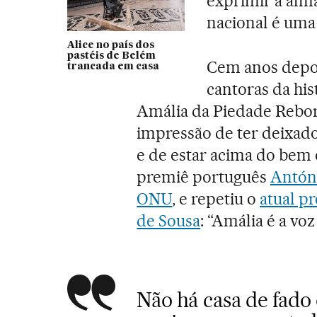
exprimir a alm
nacional é uma
Alice no país dos
pastéis de Belém
Cem anos depo
trancada em casa
cantoras da his
Amália da Piedade Rebord
impressão de ter deixado
e de estar acima do bem e
premiê português
Antóni
ONU
, e repetiu o
atual p
de Sousa
: “Amália é a voz
Não há casa de fado