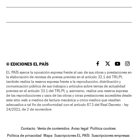
©
EDICIONES EL PAÍS
EL PAÍS BRASIL EN
EL PAÍS BRASI
EL PAÍS B
EL PA
EL PAÍS ejerce la oposición expresa frente al uso de sus obras y prestaciones en
la elaboración de revistas de prensa prevista en el artículo 32.1 del TRLPI;
también realiza la reserva expresa frente a la reproducción, distribución y
comunicación pública de sus trabajos y artículos sobre temas de actualidad
prevista en el artículo 33.1 del TRLPI; y, asimismo, realiza una reserva expresa
de las reproducciones y usos de las obras y otras prestaciones accesibles desde
este sitio web a medios de lectura mecánica u otros medios que resulten
adecuados a tal fin de conformidad con el artículo 67.3 del Real Decreto - ley
24/2021, de 2 de noviembre
Contacto
Venta de contenidos
Aviso legal
Política cookies
Política de privacidad
Mapa
Suscripciones EL PAÍS
Suscripciones empresas