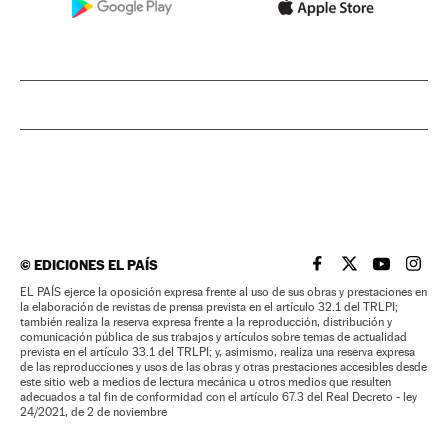
©
EDICIONES EL PAÍS
EL PAÍS BRASIL EN
EL PAÍS BRASI
EL PAÍS B
EL PA
EL PAÍS ejerce la oposición expresa frente al uso de sus obras y prestaciones en
la elaboración de revistas de prensa prevista en el artículo 32.1 del TRLPI;
también realiza la reserva expresa frente a la reproducción, distribución y
comunicación pública de sus trabajos y artículos sobre temas de actualidad
prevista en el artículo 33.1 del TRLPI; y, asimismo, realiza una reserva expresa
de las reproducciones y usos de las obras y otras prestaciones accesibles desde
este sitio web a medios de lectura mecánica u otros medios que resulten
adecuados a tal fin de conformidad con el artículo 67.3 del Real Decreto - ley
24/2021, de 2 de noviembre