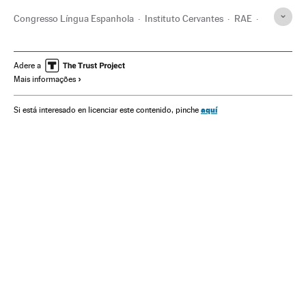
Congresso Língua Espanhola
Instituto Cervantes
RAE
Gramática
Dicionários
Espanhol
Obras referência
Machismo
Idiomas
Sexismo
Língua
Adere a
Mais informações
Instituições culturais
Direitos mulher
Livros
Mulheres
Relações gênero
Eventos
Preconceitos
aquí
Si está interesado en licenciar este contenido, pinche
Problemas sociais
Cultura
Sociedade
Planeta Futuro