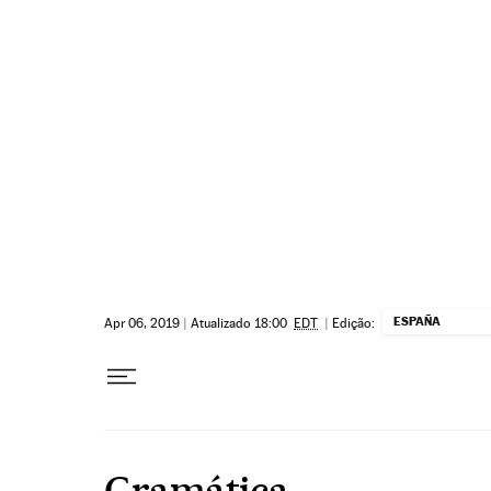
Pular para o conteúdo
ESPAÑA
Apr 06, 2019
|
Atualizado 18:00
EDT
|
Edição:
Gramática