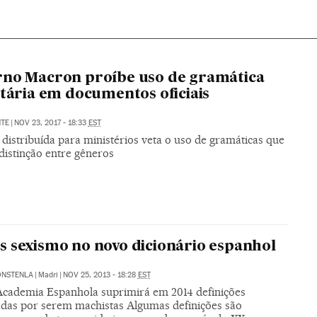
no Macron proíbe uso de gramática
itária em documentos oficiais
NTE
|
NOV 23, 2017 - 18:33
EST
 distribuída para ministérios veta o uso de gramáticas que
distinção entre gêneros
 sexismo no novo dicionário espanhol
ONSTENLA
|
Madri
|
NOV 25, 2013 - 18:28
EST
Academia Espanhola suprimirá em 2014 definições
adas por serem machistas Algumas definições são