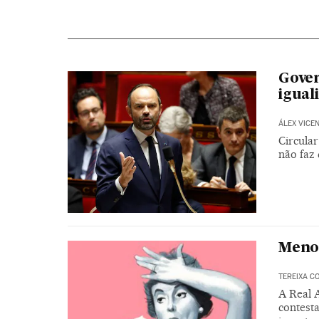
Gover
igual
ÁLEX VICE
Circular
não faz 
Menos
TEREIXA C
A Real 
contest