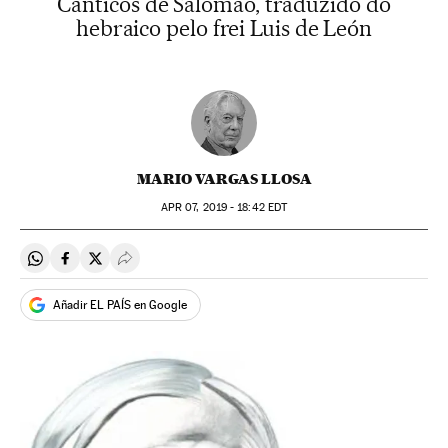
Cânticos de Salomão, traduzido do
hebraico pelo frei Luis de León
MARIO VARGAS LLOSA
APR
07, 2019 - 18:42
EDT
Compartir en Whatsapp
Compartir en Facebook
Compartir en Twitter
Desplegar Redes Sociales
Añadir EL PAÍS en Google