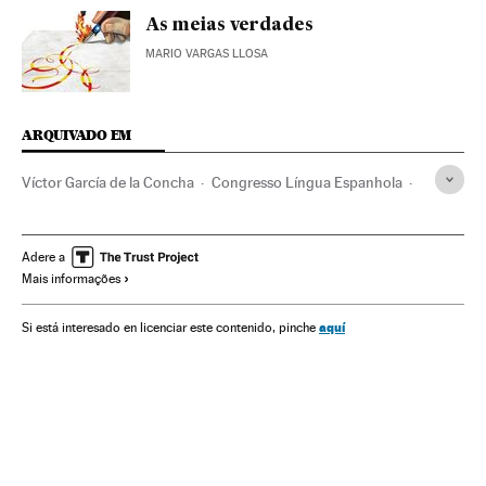
As meias verdades
MARIO VARGAS LLOSA
ARQUIVADO EM
Víctor García de la Concha
Congresso Língua Espanhola
Opinião
Instituto Cervantes
Asale
RAE
Gramática
Congresos
Espanhol
Reales Academias
A Bíblia
Adere a
Mais informações
Idiomas
Textos sagrados
Língua
Instituições culturais
Literatura
Eventos
Religião
aquí
Si está interesado en licenciar este contenido, pinche
Cultura
Sociedade