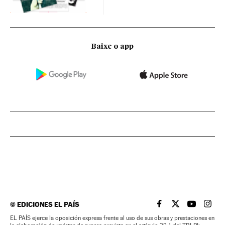
Baixe o app
©
EDICIONES EL PAÍS
EL PAÍS BRASIL EN
EL PAÍS BRASI
EL PAÍS B
EL PA
EL PAÍS ejerce la oposición expresa frente al uso de sus obras y prestaciones en