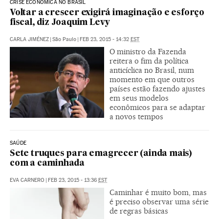
CRISE ECONÔMICA NO BRASIL
Voltar a crescer exigirá imaginação e esforço
fiscal, diz Joaquim Levy
CARLA JIMÉNEZ
|
São Paulo
|
FEB 23, 2015 - 14:32
EST
O ministro da Fazenda
reitera o fim da política
anticíclica no Brasil, num
momento em que outros
países estão fazendo ajustes
em seus modelos
econômicos para se adaptar
a novos tempos
SAÚDE
Sete truques para emagrecer (ainda mais)
com a caminhada
EVA CARNERO
|
FEB 23, 2015 - 13:36
EST
Caminhar é muito bom, mas
é preciso observar uma série
de regras básicas