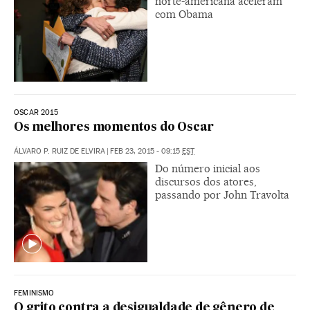
norte-americana aceleram
com Obama
OSCAR 2015
Os melhores momentos do Oscar
ÁLVARO P. RUIZ DE ELVIRA
|
FEB 23, 2015 - 09:15
EST
Do número inicial aos
discursos dos atores,
passando por John Travolta
FEMINISMO
O grito contra a desigualdade de gênero de