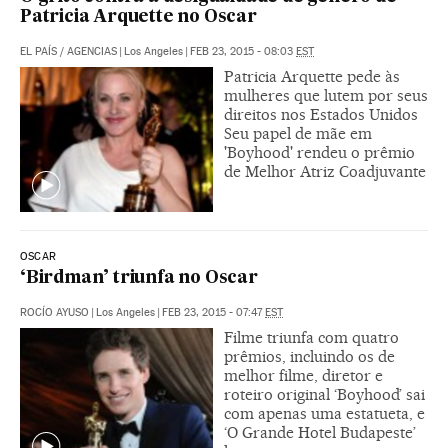
Patricia Arquette no Oscar
EL PAÍS
/
AGENCIAS
|
Los Angeles
|
FEB 23, 2015 - 08:03
EST
Patricia Arquette pede às
mulheres que lutem por seus
direitos nos Estados Unidos
Seu papel de mãe em
'Boyhood' rendeu o prêmio
de Melhor Atriz Coadjuvante
OSCAR
‘Birdman’ triunfa no Oscar
ROCÍO AYUSO
|
Los Angeles
|
FEB 23, 2015 - 07:47
EST
Filme triunfa com quatro
prêmios, incluindo os de
melhor filme, diretor e
roteiro original ‘Boyhood’ sai
com apenas uma estatueta, e
‘O Grande Hotel Budapeste’