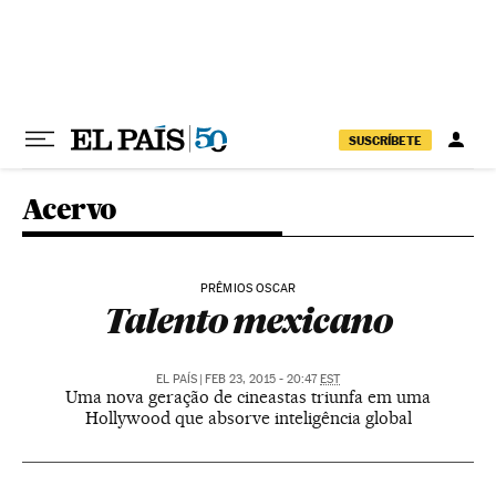
Pular para o conteúdo
SUSCRÍBETE
Acervo
PRÊMIOS OSCAR
Talento mexicano
EL PAÍS
|
FEB 23, 2015 - 20:47
EST
Uma nova geração de cineastas triunfa em uma
Hollywood que absorve inteligência global