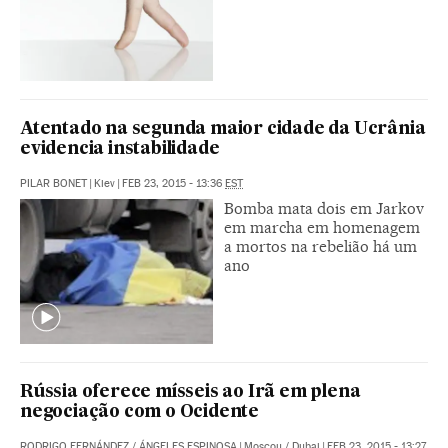
Atentado na segunda maior cidade da Ucrânia
evidencia instabilidade
PILAR BONET
|
Kiev
|
FEB 23, 2015 - 13:36
EST
Bomba mata dois em Jarkov
em marcha em homenagem
a mortos na rebelião há um
ano
Rússia oferece mísseis ao Irã em plena
negociação com o Ocidente
RODRIGO FERNÁNDEZ
/
ÁNGELES ESPINOSA
|
Moscou / Dubai
|
FEB 23, 2015 - 13:27