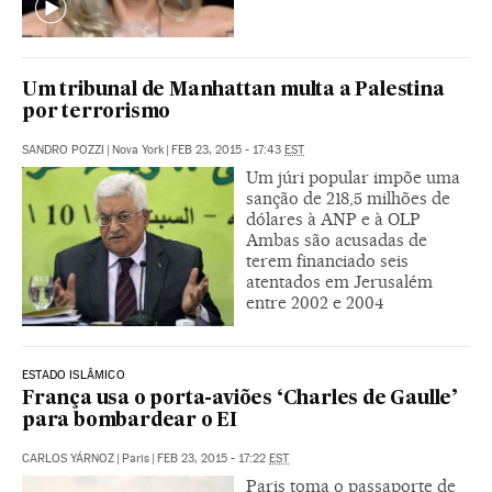
Um tribunal de Manhattan multa a Palestina
por terrorismo
SANDRO POZZI
|
Nova York
|
FEB 23, 2015 - 17:43
EST
Um júri popular impõe uma
sanção de 218,5 milhões de
dólares à ANP e à OLP
Ambas são acusadas de
terem financiado seis
atentados em Jerusalém
entre 2002 e 2004
ESTADO ISLÂMICO
França usa o porta-aviões ‘Charles de Gaulle’
para bombardear o EI
CARLOS YÁRNOZ
|
Paris
|
FEB 23, 2015 - 17:22
EST
Paris toma o passaporte de