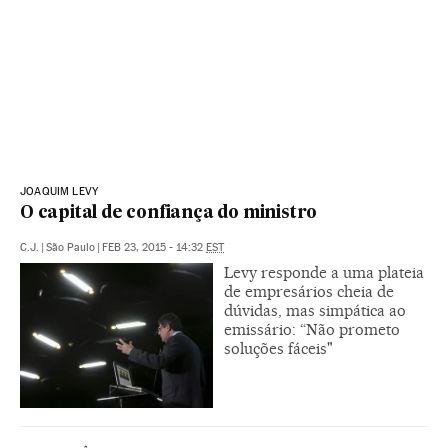
JOAQUIM LEVY
O capital de confiança do ministro
C.J.
|
São Paulo
|
FEB 23, 2015 - 14:32
EST
Levy responde a uma plateia
de empresários cheia de
dúvidas, mas simpática ao
emissário: “Não prometo
soluções fáceis"