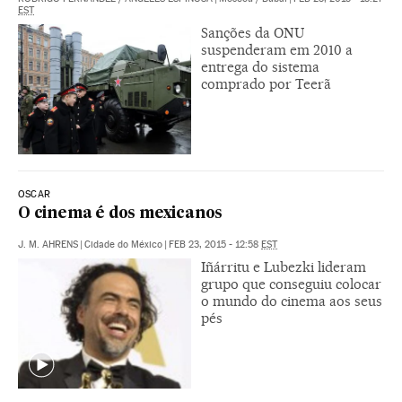
EST
Sanções da ONU
suspenderam em 2010 a
entrega do sistema
comprado por Teerã
OSCAR
O cinema é dos mexicanos
J. M. AHRENS
|
Cidade do México
|
FEB 23, 2015 - 12:58
EST
Iñárritu e Lubezki lideram
grupo que conseguiu colocar
o mundo do cinema aos seus
pés