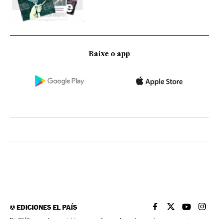
Baixe o app
©
EDICIONES EL PAÍS
EL PAÍS BRASIL EN
EL PAÍS BRASI
EL PAÍS B
EL PA