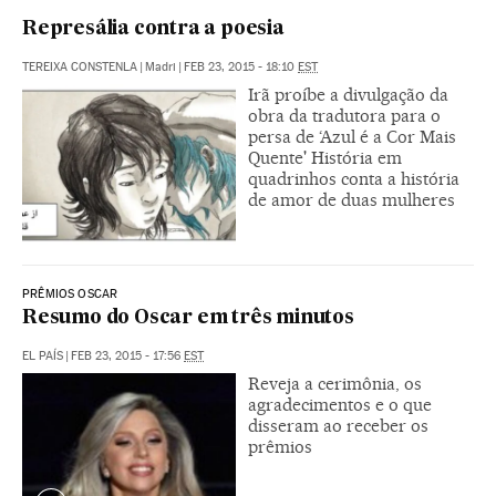
Represália contra a poesia
TEREIXA CONSTENLA
|
Madri
|
FEB 23, 2015 - 18:10
EST
Irã proíbe a divulgação da
obra da tradutora para o
persa de ‘Azul é a Cor Mais
Quente' História em
quadrinhos conta a história
de amor de duas mulheres
PRÊMIOS OSCAR
Resumo do Oscar em três minutos
EL PAÍS
|
FEB 23, 2015 - 17:56
EST
Reveja a cerimônia, os
agradecimentos e o que
disseram ao receber os
prêmios