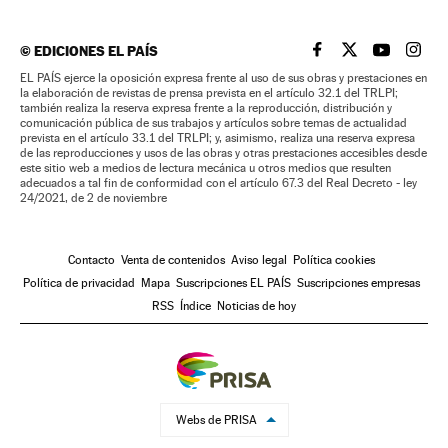
©
EDICIONES EL PAÍS
EL PAÍS BRASIL EN
EL PAÍS BRASI
EL PAÍS B
EL PA
EL PAÍS ejerce la oposición expresa frente al uso de sus obras y prestaciones en
la elaboración de revistas de prensa prevista en el artículo 32.1 del TRLPI;
también realiza la reserva expresa frente a la reproducción, distribución y
comunicación pública de sus trabajos y artículos sobre temas de actualidad
prevista en el artículo 33.1 del TRLPI; y, asimismo, realiza una reserva expresa
de las reproducciones y usos de las obras y otras prestaciones accesibles desde
este sitio web a medios de lectura mecánica u otros medios que resulten
adecuados a tal fin de conformidad con el artículo 67.3 del Real Decreto - ley
24/2021, de 2 de noviembre
Contacto
Venta de contenidos
Aviso legal
Política cookies
Política de privacidad
Mapa
Suscripciones EL PAÍS
Suscripciones empresas
RSS
Índice
Noticias de hoy
Webs de PRISA