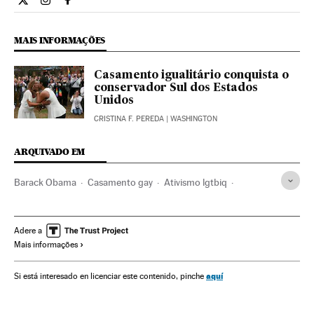
Internacional El País Brasil en Twitter
Internacional El País Brasil en Instagram
Internacional El País Brasil en Facebook
MAIS INFORMAÇÕES
Casamento igualitário conquista o
conservador Sul dos Estados
Unidos
CRISTINA F. PEREDA
| WASHINGTON
ARQUIVADO EM
Barack Obama
Casamento gay
Ativismo lgtbiq
Casamento
Desigualdade social
LGTBI
Direitos civis
Homossexualidade
Ativismo
Família
Estados Unidos
Adere a
Mais informações
Direitos humanos
Grupos sociais
América do Norte
América
Política
Casal
Orientação sexual
aquí
Si está interesado en licenciar este contenido, pinche
Sexualidade
Sociedade