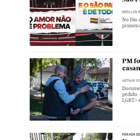
BREILLER 
No Dia 
primeir
PM fo
casam
ARTHUR ST
Documen
pedido.
LGBT+ e 
PARADA D