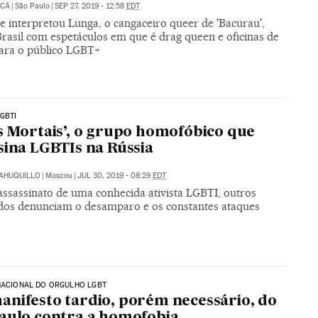
UCÁ
|
São Paulo
|
SEP 27, 2019 - 12:58
EDT
e interpretou Lunga, o cangaceiro queer de 'Bacurau',
Brasil com espetáculos em que é drag queen e oficinas de
para o público LGBT+
LGBTI
s Mortais’, o grupo homofóbico que
sina LGBTIs na Rússia
SAHUQUILLO
|
Moscou
|
JUL 30, 2019 - 08:29
EDT
assassinato de uma conhecida ativista LGBTI, outros
os denunciam o desamparo e os constantes ataques
NACIONAL DO ORGULHO LGBT
nifesto tardio, porém necessário, do
aulo contra a homofobia