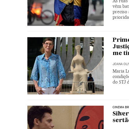
As ruas
vêm bate
preciso 
priorid
Prime
Justi
me ti
JOANA OLI
Maria Lu
condiçõe
do STJ 
CINEMA BR
Silve
sertã