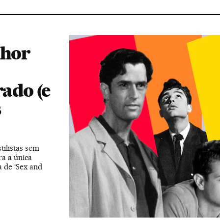
lhor
rado (e
s
tilistas sem
a a única
a de ‘Sex and