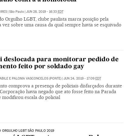
PIRES
|
São Paulo
|
JUN 28, 2019 - 16:33
EDT
do Orgulho LGBT, clube paulista marca posição pela
a vez sobre uma causa da qual sempre havia se esquivado
i deslocada para monitorar pedido de
ento feito por soldado gay
ABILE E PALOMA VASCONCELOS (PONTE)
|
JUN 24, 2019 - 17:09
EDT
to comprova a presença de policiais disfarçados durante
 Corporação havia negado que ato fosse feito na Parada
modificou escala do policial
O ORGULHO LGBT SÃO PAULO 2019