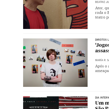
BEATRIZ J
Ator, qu
roda o 
teatro 
DIREITOS 
‘Jogo
assas
MARÍA R. 
Após o 
ameaçad
DIA INTER
Um ma
São P