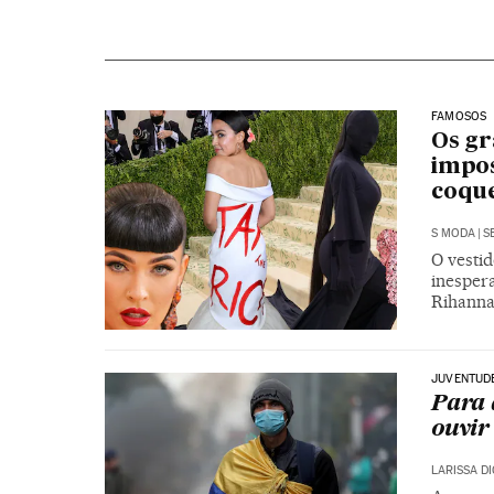
FAMOSOS
Os gr
impos
coque
S MODA
|
S
O vestid
inesper
Rihanna 
JUVENTUD
Para 
ouvir
LARISSA DI