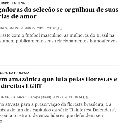
MUNDO FEMININA
gadoras da seleção se orgulham de suas
rias de amor
PIRES
|
São Paulo
|
JUN 22, 2019 - 20:02
EDT
raste com o futebol masculino, as mulheres do Brasil na
sumem publicamente seus relacionamentos homoafetivos
ORES DA FLORESTA
em amazônica que luta pelas florestas e
 direitos LGBT
BADIA I DALMASES
|
Tapajós (Brasil)
|
JUN 21, 2019 - 16:14
EDT
a ativista para a preservação da floresta brasileira, é a
ista de um dos capítulos da série 'Rainforest Defenders',
esenta o retrato de cinco líderes que defendem seu
io