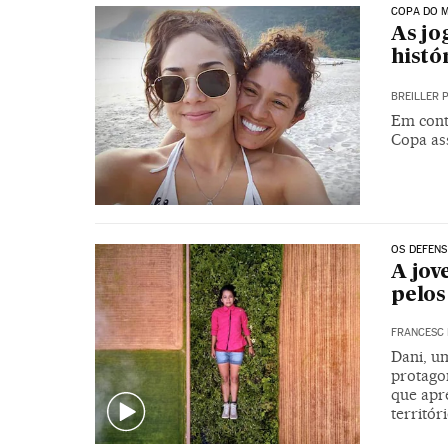
COPA DO 
As jo
histó
BREILLER 
Em cont
Copa as
OS DEFENS
A jov
pelos
FRANCESC 
Dani, um
protagon
que apr
territór