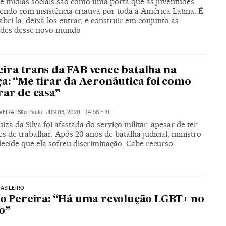
 e mídias sociais são como uma porta que as juventudes
ndo com insistência criativa por toda a América Latina. É
abri-la, deixá-los entrar, e construir em conjunto as
ades desse novo mundo
ira trans da FAB vence batalha na
ça: “Me tirar da Aeronáutica foi como
rar de casa”
VEIRA
|
São Paulo
|
JUN 03, 2020 - 14:58
EDT
iza da Silva foi afastada do serviço militar, apesar de ter
s de trabalhar. Após 20 anos de batalha judicial, ministro
decide que ela sofreu discriminação. Cabe recurso
ASILEIRO
ro Pereira: “Há uma revolução LGBT+ no
o”