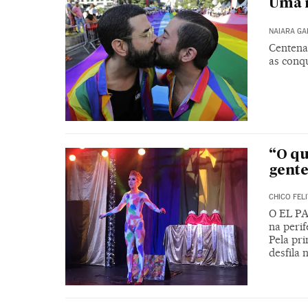
Uma 
NAIARA G
Centena
as conq
“O qu
gente
CHICO FELI
O EL PA
na peri
Pela pr
desfila