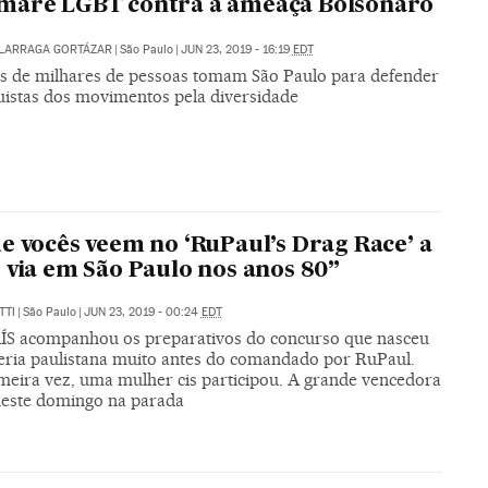
maré LGBT contra a ameaça Bolsonaro
ALARRAGA GORTÁZAR
|
São Paulo
|
JUN 23, 2019 - 16:19
EDT
s de milhares de pessoas tomam São Paulo para defender
uistas dos movimentos pela diversidade
e vocês veem no ‘RuPaul’s Drag Race’ a
 via em São Paulo nos anos 80”
TTI
|
São Paulo
|
JUN 23, 2019 - 00:24
EDT
ÍS acompanhou os preparativos do concurso que nasceu
feria paulistana muito antes do comandado por RuPaul.
imeira vez, uma mulher cis participou. A grande vencedora
 neste domingo na parada