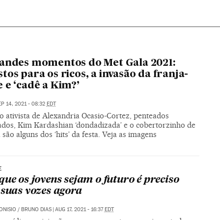
andes momentos do Met Gala 2021:
tos para os ricos, a invasão da franja-
 e ‘cadê a Kim?’
EP 14, 2021 - 08:32
EDT
o ativista de Alexandria Ocasio-Cortez, penteados
ados, Kim Kardashian ‘dondadizada’ e o cobertorzinho de
são alguns dos ‘hits’ da festa. Veja as imagens
E
que os jovens sejam o futuro é preciso
 suas vozes agora
ONISIO
/
BRUNO DIAS
|
AUG 17, 2021 - 16:37
EDT