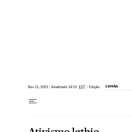
Pular para o conteúdo
ESPAÑA
Nov 21, 2021
|
Atualizado 14:51
EST
|
Edição:
Ativismo lgtbiq