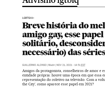
LGBTQIA+
Breve história do me
amigo gay, esse papel
solitário, desconside
necessário) das série
GUILLERMO ALONSO
|
Madri
|
NOV 21, 2021 - 14:51
EST
Amigos da protagonista, conselheiros de amor e es
entidade própria: houve uma época em que essa er
representação do coletivo na televisão. Com a volt
the City’, como aparece esse papel em 2021?