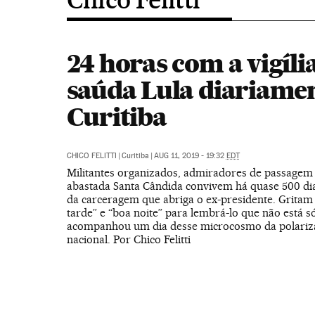
24 horas com a vigíli
saúda Lula diariame
Curitiba
CHICO FELITTI
|
Curitiba
|
AUG 11, 2019 - 19:32
EDT
Militantes organizados, admiradores de passagem 
abastada Santa Cândida convivem há quase 500 di
da carceragem que abriga o ex-presidente. Gritam
tarde” e “boa noite” para lembrá-lo que não está s
acompanhou um dia desse microcosmo da polariza
nacional. Por Chico Felitti