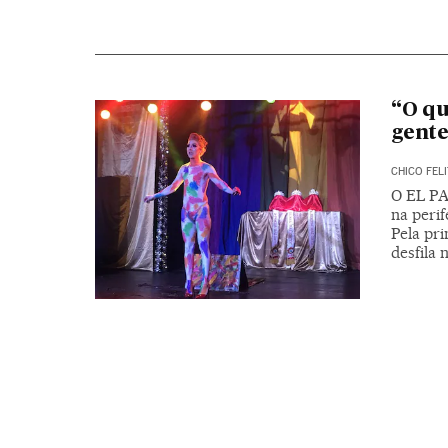
“O qu
gente
CHICO FELI
O EL PA
na peri
Pela pr
desfila