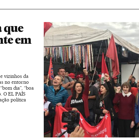
a que
nte em
e vizinhos da
as no entorno
 “bom dia”, “boa
ó. O EL PAÍS
ção política