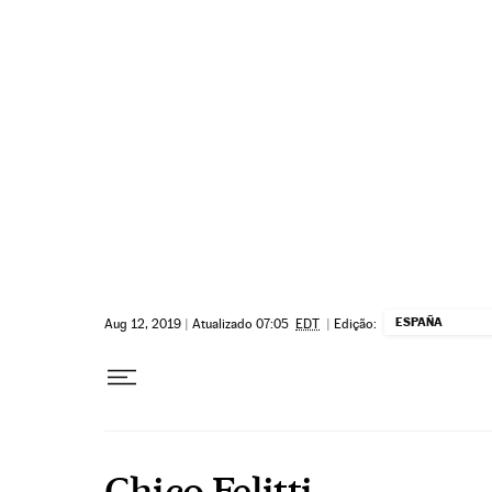
Pular para o conteúdo
ESPAÑA
Aug 12, 2019
|
Atualizado 07:05
EDT
|
Edição:
Chico Felitti