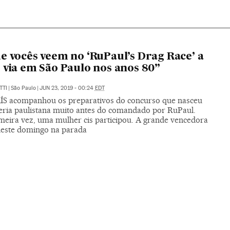
e vocês veem no ‘RuPaul’s Drag Race’ a
 via em São Paulo nos anos 80”
TTI
|
São Paulo
|
JUN 23, 2019 - 00:24
EDT
ÍS acompanhou os preparativos do concurso que nasceu
feria paulistana muito antes do comandado por RuPaul.
imeira vez, uma mulher cis participou. A grande vencedora
 neste domingo na parada