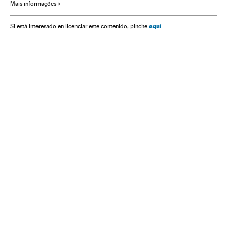
Mais informações
Casamento gay
Delitos ódio
Administração Estado
Preconceitos
Sociedade
Administração pública
aquí
Si está interesado en licenciar este contenido, pinche
Política
Casamento
Ativismo lgtbiq
Jair Bolsonaro
Homofobia
Lgtbiq
Casal
Direitos civis
Ativismo