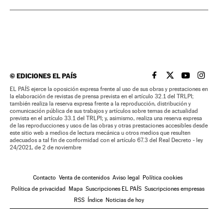
©
EDICIONES EL PAÍS
EL PAÍS BRASIL EN
EL PAÍS BRASI
EL PAÍS B
EL PA
EL PAÍS ejerce la oposición expresa frente al uso de sus obras y prestaciones en
la elaboración de revistas de prensa prevista en el artículo 32.1 del TRLPI;
también realiza la reserva expresa frente a la reproducción, distribución y
comunicación pública de sus trabajos y artículos sobre temas de actualidad
prevista en el artículo 33.1 del TRLPI; y, asimismo, realiza una reserva expresa
de las reproducciones y usos de las obras y otras prestaciones accesibles desde
este sitio web a medios de lectura mecánica u otros medios que resulten
adecuados a tal fin de conformidad con el artículo 67.3 del Real Decreto - ley
24/2021, de 2 de noviembre
Contacto
Venta de contenidos
Aviso legal
Política cookies
Política de privacidad
Mapa
Suscripciones EL PAÍS
Suscripciones empresas
RSS
Índice
Noticias de hoy