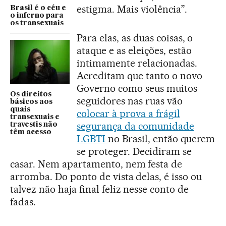
estigma. Mais violência”.
Brasil é o céu e
o inferno para
os transexuais
Para elas, as duas coisas, o
ataque e as eleições, estão
intimamente relacionadas.
Acreditam que tanto o novo
Governo como seus muitos
Os direitos
seguidores nas ruas vão
básicos aos
quais
colocar à prova a frágil
transexuais e
segurança da comunidade
travestis não
têm acesso
LGBTI
no Brasil, então querem
se proteger. Decidiram se
casar. Nem apartamento, nem festa de
arromba. Do ponto de vista delas, é isso ou
talvez não haja final feliz nesse conto de
fadas.