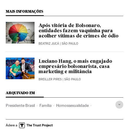
MAIS INFORMAÇÕES
Após vitória de Bolsonaro,
entidades fazem vaquinha para
acolher vítimas de crimes de ódio
BEATRIZ JUCÁ
| SÃO PAULO
Luciano Hang, o mais engajado
empresário bolsonarista, casa
marketing e militância
BREILLER PIRES
| SÃO PAULO
ARQUIVADO EM
Presidente Brasil
Família
Homossexualidade
Direitos humanos
Presidência Brasil
Orientação sexual
Governo Brasil
Grupos sociais
Sexualidade
Governo
Adere a