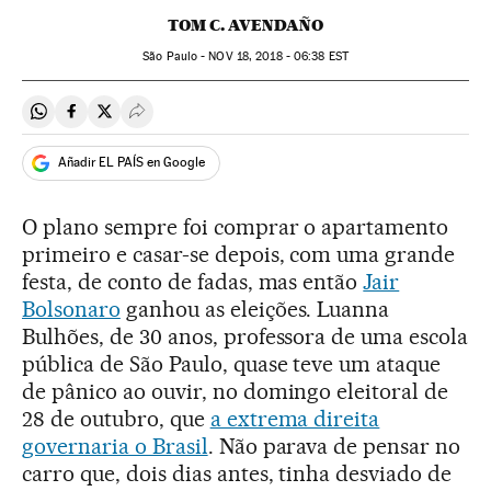
TOM C. AVENDAÑO
São Paulo -
NOV
18, 2018 - 06:38
EST
Compartir en Whatsapp
Compartir en Facebook
Compartir en Twitter
Desplegar Redes Sociales
Añadir EL PAÍS en Google
O plano sempre foi comprar o apartamento
primeiro e casar-se depois, com uma grande
festa, de conto de fadas, mas então
Jair
Bolsonaro
ganhou as eleições. Luanna
Bulhões, de 30 anos, professora de uma escola
pública de São Paulo, quase teve um ataque
de pânico ao ouvir, no domingo eleitoral de
28 de outubro, que
a extrema direita
governaria o Brasil
. Não parava de pensar no
carro que, dois dias antes, tinha desviado de