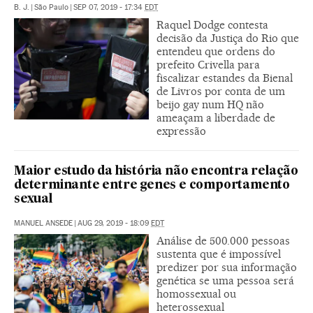
B. J.
|
São Paulo
|
SEP 07, 2019 - 17:34
EDT
Raquel Dodge contesta
decisão da Justiça do Rio que
entendeu que ordens do
prefeito Crivella para
fiscalizar estandes da Bienal
de Livros por conta de um
beijo gay num HQ não
ameaçam a liberdade de
expressão
Maior estudo da história não encontra relação
determinante entre genes e comportamento
sexual
MANUEL ANSEDE
|
AUG 29, 2019 - 18:09
EDT
Análise de 500.000 pessoas
sustenta que é impossível
predizer por sua informação
genética se uma pessoa será
homossexual ou
heterossexual