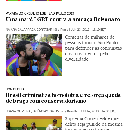
PARADA DO ORGULHO LGBT SÃO PAULO 2019
Uma maré LGBT contra a ameaça Bolsonaro
NAIARA GALARRAGA GORTÁZAR
|
São Paulo
|
JUN 23, 2019 - 16:19
EDT
Centenas de milhares de
pessoas tomam São Paulo
para defender as conquistas
dos movimentos pela
diversidade
HOMOFOBIA
Brasil criminaliza homofobia e reforça queda
de braço com conservadorismo
JOANA OLIVEIRA
/
AGÊNCIAS
|
São Paulo / Brasília
|
JUN 14, 2019 - 14:38
EDT
Suprema Corte decide que
delito seja punido da mesma
forma que o crime de