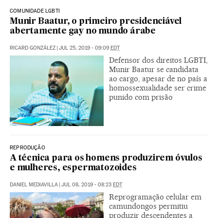
COMUNIDADE LGBTI
Munir Baatur, o primeiro presidenciável
abertamente gay no mundo árabe
RICARD GONZÁLEZ
|
JUL 25, 2019 - 09:09
EDT
Defensor dos direitos LGBTI,
Munir Baatur se candidata
ao cargo, apesar de no país a
homossexualidade ser crime
punido com prisão
REPRODUÇÃO
A técnica para os homens produzirem óvulos
e mulheres, espermatozoides
DANIEL MEDIAVILLA
|
JUL 08, 2019 - 08:23
EDT
Reprogramação celular em
camundongos permitiu
produzir descendentes a