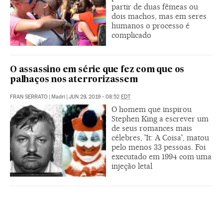
partir de duas fêmeas ou
dois machos, mas em seres
humanos o processo é
complicado
O assassino em série que fez com que os
palhaços nos aterrorizassem
FRAN SERRATO
|
Madri
|
JUN 29, 2019 - 08:52
EDT
O homem que inspirou
Stephen King a escrever um
de seus romances mais
célebres, 'It: A Coisa', matou
pelo menos 33 pessoas. Foi
executado em 1994 com uma
injeção letal