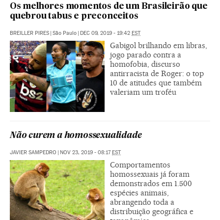
Os melhores momentos de um Brasileirão que
quebrou tabus e preconceitos
BREILLER PIRES
|
São Paulo
|
DEC 09, 2019 - 19:42
EST
Gabigol brilhando em libras,
jogo parado contra a
homofobia, discurso
antirracista de Roger: o top
10 de atitudes que também
valeriam um troféu
Não curem a homossexualidade
JAVIER SAMPEDRO
|
NOV 23, 2019 - 08:17
EST
Comportamentos
homossexuais já foram
demonstrados em 1.500
espécies animais,
abrangendo toda a
distribuição geográfica e