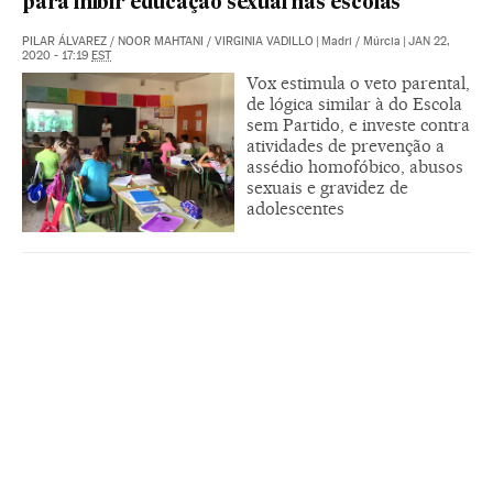
para inibir educação sexual nas escolas
PILAR ÁLVAREZ
/
NOOR MAHTANI
/
VIRGINIA VADILLO
|
Madri / Múrcia
|
JAN 22,
2020 - 17:19
EST
Vox estimula o veto parental,
de lógica similar à do Escola
sem Partido, e investe contra
atividades de prevenção a
assédio homofóbico, abusos
sexuais e gravidez de
adolescentes