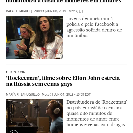
homofóbico a casal de mulheres em Londres
RAFA DE MIGUEL
|
Londres
|
JUN 08, 2019 - 18:23
EDT
Jovens denunciaram à
polícia e pelo Facebook a
agressão sofrida dentro de
um ônibus
ELTON JOHN
‘Rocketman’, filme sobre Elton John estreia
na Rússia sem cenas gays
MARÍA R. SAHUQUILLO
|
Moscú
|
JUN 04, 2019 - 13:59
EDT
Distribuidora de 'Rocketman'
no país eurasiático censura
quase oito minutos de
momentos de amor entre
homens e cenas com drogas