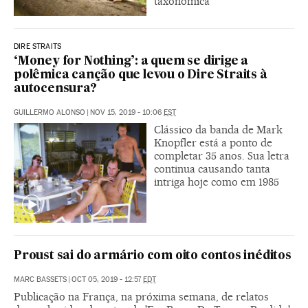
taxonômica
DIRE STRAITS
‘Money for Nothing’: a quem se dirige a
polêmica canção que levou o Dire Straits à
autocensura?
GUILLERMO ALONSO
|
NOV 15, 2019 - 10:06
EST
Clássico da banda de Mark
Knopfler está a ponto de
completar 35 anos. Sua letra
continua causando tanta
intriga hoje como em 1985
Proust sai do armário com oito contos inéditos
MARC BASSETS
|
OCT 05, 2019 - 12:57
EDT
Publicação na França, na próxima semana, de relatos