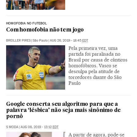
HOMOFOBIA NO FUTEBOL
Com homofobia não tem jogo
BREILLER PIRES
|
São Paulo
|
AUG 26, 2019 - 18:45
EDT
Pela primeira vez, uma
partida foi paralisada no
Brasil por causa de cânticos
homofóbicos. Vasco se
desculpa pela atitude de
torcedores diante do São
Paulo
Google conserta seu algoritmo para que a
palavra ‘lésbica’ não seja mais sinônimo de
pornô
S MODA
|
AUG 08, 2019 - 13:12
EDT
A partir de agora, pode-se