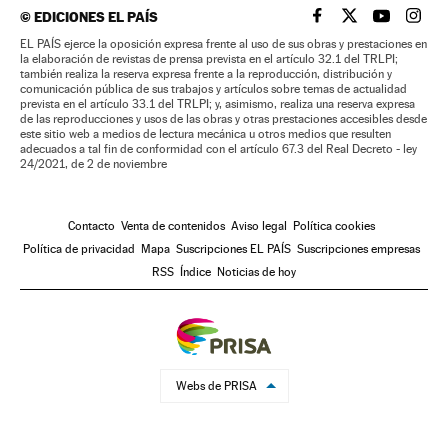
©
EDICIONES EL PAÍS
EL PAÍS BRASIL EN
EL PAÍS BRASI
EL PAÍS B
EL PA
EL PAÍS ejerce la oposición expresa frente al uso de sus obras y prestaciones en
la elaboración de revistas de prensa prevista en el artículo 32.1 del TRLPI;
también realiza la reserva expresa frente a la reproducción, distribución y
comunicación pública de sus trabajos y artículos sobre temas de actualidad
prevista en el artículo 33.1 del TRLPI; y, asimismo, realiza una reserva expresa
de las reproducciones y usos de las obras y otras prestaciones accesibles desde
este sitio web a medios de lectura mecánica u otros medios que resulten
adecuados a tal fin de conformidad con el artículo 67.3 del Real Decreto - ley
24/2021, de 2 de noviembre
Contacto
Venta de contenidos
Aviso legal
Política cookies
Política de privacidad
Mapa
Suscripciones EL PAÍS
Suscripciones empresas
RSS
Índice
Noticias de hoy
Webs de PRISA