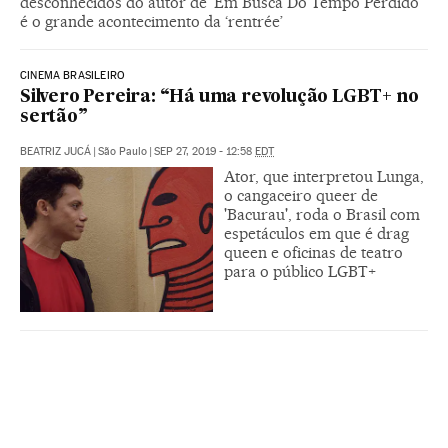
desconhecidos do autor de 'Em Busca Do Tempo Perdido'
é o grande acontecimento da ‘rentrée’
CINEMA BRASILEIRO
Silvero Pereira: “Há uma revolução LGBT+ no
sertão”
BEATRIZ JUCÁ
|
São Paulo
|
SEP 27, 2019 - 12:58
EDT
Ator, que interpretou Lunga,
o cangaceiro queer de
'Bacurau', roda o Brasil com
espetáculos em que é drag
queen e oficinas de teatro
para o público LGBT+