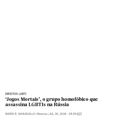
DIREITOS LGBTI
‘Jogos Mortais’, o grupo homofóbico que
assassina LGBTIs na Rússia
MARÍA R. SAHUQUILLO
|
Moscou
|
JUL 30, 2019 - 08:29
EDT