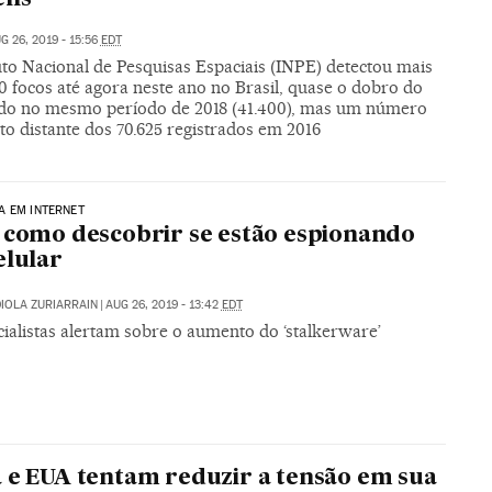
G 26, 2019 - 15:56
EDT
uto Nacional de Pesquisas Espaciais (INPE) detectou mais
0 focos até agora neste ano no Brasil, quase o dobro do
ado no mesmo período de 2018 (41.400), mas um número
o distante dos 70.625 registrados em 2016
A EM INTERNET
 como descobrir se estão espionando
elular
IOLA ZURIARRAIN
|
AUG 26, 2019 - 13:42
EDT
ialistas alertam sobre o aumento do ‘stalkerware’
 e EUA tentam reduzir a tensão em sua