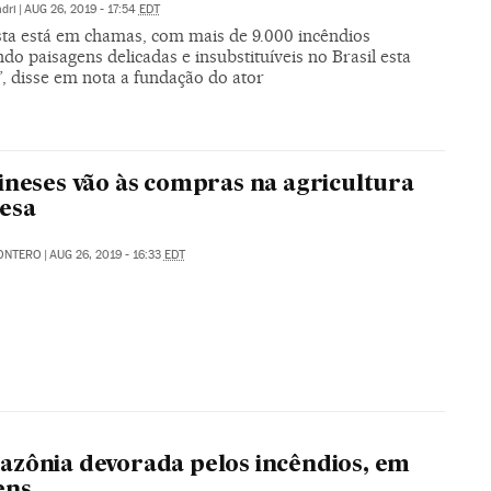
dri
|
AUG 26, 2019 - 17:54
EDT
esta está em chamas, com mais de 9.000 incêndios
o paisagens delicadas e insubstituíveis no Brasil esta
, disse em nota a fundação do ator
ineses vão às compras na agricultura
esa
ONTERO
|
AUG 26, 2019 - 16:33
EDT
zônia devorada pelos incêndios, em
ens