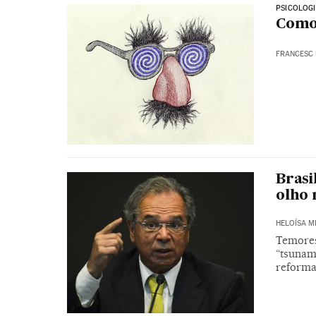
PSICOLOG
Como
FRANCESC 
Brasi
olho 
HELOÍSA 
Temores
“tsunam
reforma 