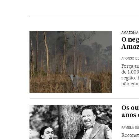
AMAZÔNIA
O neg
Amaz
AFONSO BE
Força-ta
de 1.00
região.
não com
Os ou
anos 
PAMELA SU
Reconst