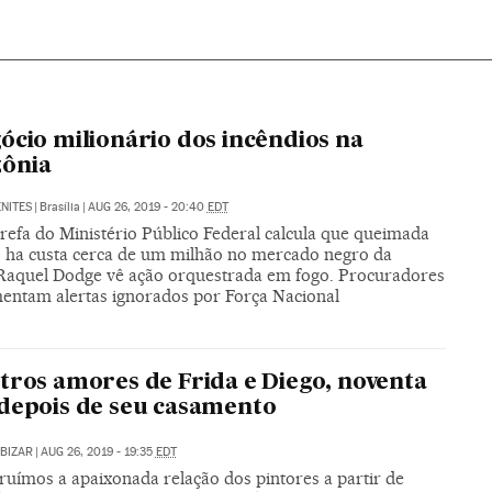
ócio milionário dos incêndios na
ônia
NITES
|
Brasília
|
AUG 26, 2019 - 20:40
EDT
refa do Ministério Público Federal calcula que queimada
0 ha custa cerca de um milhão no mercado negro da
 Raquel Dodge vê ação orquestrada em fogo. Procuradores
entam alertas ignorados por Força Nacional
tros amores de Frida e Diego, noventa
depois de seu casamento
BIZAR
|
AUG 26, 2019 - 19:35
EDT
ruímos a apaixonada relação dos pintores a partir de