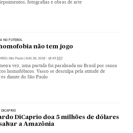
depoimentos, fotografias e obras de arte
A NO FUTEBOL
homofobia não tem jogo
PIRES
|
São Paulo
|
AUG 26, 2019 - 18:45
EDT
meira vez, uma partida foi paralisada no Brasil por causa
cos homofóbicos. Vasco se desculpa pela atitude de
res diante do São Paulo
 DICAPRIO
rdo DiCaprio doa 5 milhões de dólares
salvar a Amazônia