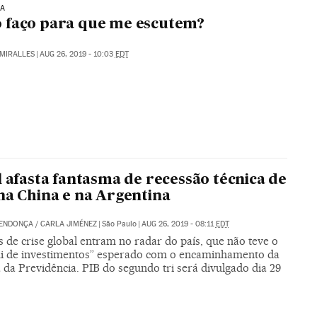
IA
 faço para que me escutem?
MIRALLES
|
AUG 26, 2019 - 10:03
EDT
l afasta fantasma de recessão técnica de
na China e na Argentina
MENDONÇA
/
CARLA JIMÉNEZ
|
São Paulo
|
AUG 26, 2019 - 08:11
EDT
 de crise global entram no radar do país, que não teve o
i de investimentos” esperado com o encaminhamento da
da Previdência. PIB do segundo tri será divulgado dia 29