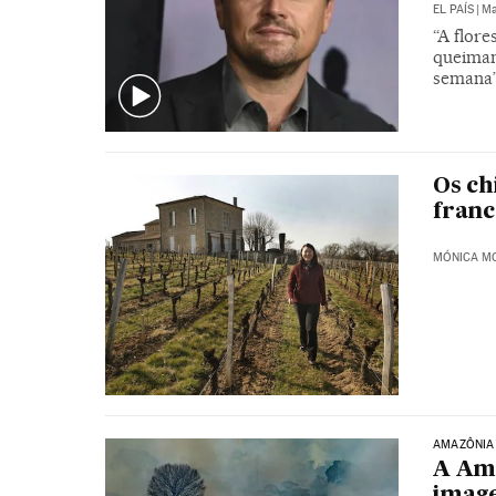
EL PAÍS
|
Ma
“A flor
queimand
semana”
Os ch
franc
MÓNICA M
AMAZÔNIA
A Ama
imag