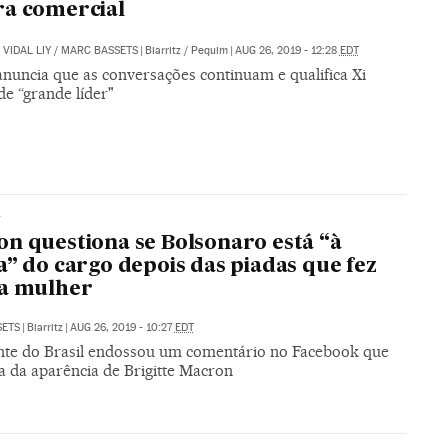
a comercial
VIDAL LIY
/
MARC BASSETS
|
Biarritz / Pequim
|
AUG 26, 2019 - 12:28
EDT
nuncia que as conversações continuam e qualifica Xi
de “grande líder"
7
n questiona se Bolsonaro está “à
a” do cargo depois das piadas que fez
ua mulher
SETS
|
Biarritz
|
AUG 26, 2019 - 10:27
EDT
nte do Brasil endossou um comentário no Facebook que
 da aparência de Brigitte Macron