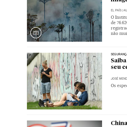
EL PAÍS
|
AU
O Instit
de 76.62
registr
não muit
SEGURANÇ
Saiba
seu c
JOSÉ MEND
Os espec
China