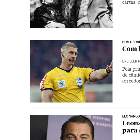
cartas, 
HOMOFOBI
Com 
BREILLER 
Pela pri
de cânti
torcedo
LEONARDO
Leona
para 