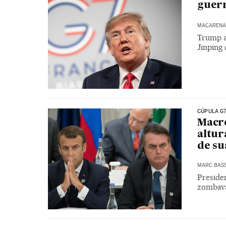
guerr
MACARENA 
Trump a
Jinping 
CÚPULA G
Macro
altur
de s
MARC BAS
Preside
zombava