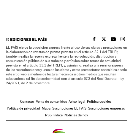
©
EDICIONES EL PAÍS
EL PAÍS BRASIL EN
EL PAÍS BRASI
EL PAÍS B
EL PA
EL PAÍS ejerce la oposición expresa frente al uso de sus obras y prestaciones en
la elaboración de revistas de prensa prevista en el artículo 32.1 del TRLPI;
también realiza la reserva expresa frente a la reproducción, distribución y
comunicación pública de sus trabajos y artículos sobre temas de actualidad
prevista en el artículo 33.1 del TRLPI; y, asimismo, realiza una reserva expresa
de las reproducciones y usos de las obras y otras prestaciones accesibles desde
este sitio web a medios de lectura mecánica u otros medios que resulten
adecuados a tal fin de conformidad con el artículo 67.3 del Real Decreto - ley
24/2021, de 2 de noviembre
Contacto
Venta de contenidos
Aviso legal
Política cookies
Política de privacidad
Mapa
Suscripciones EL PAÍS
Suscripciones empresas
RSS
Índice
Noticias de hoy