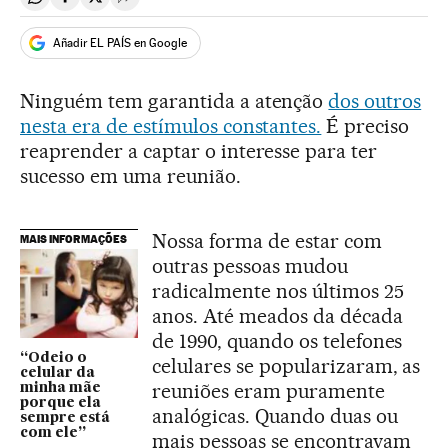
Compartir en Whatsapp
Compartir en Facebook
Compartir en Twitter
Desplegar Redes Sociales
Añadir EL PAÍS en Google
Ninguém tem garantida a atenção
dos outros
nesta era de estímulos constantes.
É preciso
reaprender a captar o interesse para ter
sucesso em uma reunião.
Nossa forma de estar com
MAIS INFORMAÇÕES
outras pessoas mudou
radicalmente nos últimos 25
anos. Até meados da década
de 1990, quando os telefones
“Odeio o
celulares se popularizaram, as
celular da
reuniões eram puramente
minha mãe
porque ela
analógicas. Quando duas ou
sempre está
com ele”
mais pessoas se encontravam