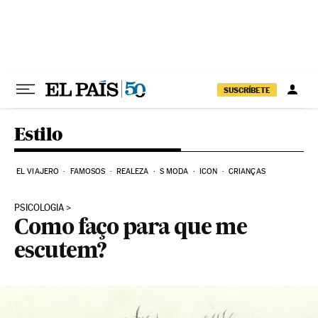
Pular para o conteúdo
SUSCRÍBETE
Estilo
EL VIAJERO
FAMOSOS
REALEZA
S MODA
ICON
CRIANÇAS
PSICOLOGIA
Como faço para que me
escutem?