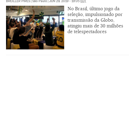
BREILLER PIRES
|
São Paulo
|
JUN 29, 2019 - 19:05
EDT
No Brasil, último jogo da
seleção, impulsionado por
transmissão da Globo,
atingiu mais de 30 milhões
de telespectadores