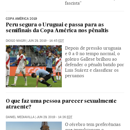
fascista”
COPA AMÉRICA 2019
Peru segura o Uruguai e passa para as
semifinais da Copa América nos pênaltis
DIOGO MAGRI
|
JUN 29, 2019 - 14:45
EDT
Depois de pressão uruguaia
e 0 a 0 no tempo normal, o
goleiro Gallese brilhou ao
defender o pênalti batido por
Luis Suárez e classificar os
peruanos
O que faz uma pessoa parecer sexualmente
atraente?
DANIEL MEDIAVILLA
|
JUN 29, 2019 - 14:26
EDT
O cérebro tem preferências
que impulsionam o