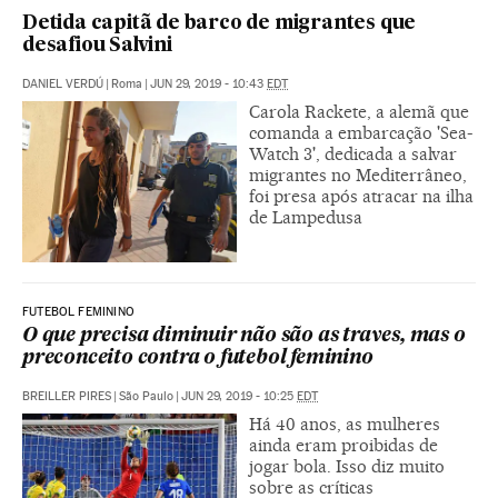
Detida capitã de barco de migrantes que
desafiou Salvini
DANIEL VERDÚ
|
Roma
|
JUN 29, 2019 - 10:43
EDT
Carola Rackete, a alemã que
comanda a embarcação 'Sea-
Watch 3', dedicada a salvar
migrantes no Mediterrâneo,
foi presa após atracar na ilha
de Lampedusa
FUTEBOL FEMININO
O que precisa diminuir não são as traves, mas o
preconceito contra o futebol feminino
BREILLER PIRES
|
São Paulo
|
JUN 29, 2019 - 10:25
EDT
Há 40 anos, as mulheres
ainda eram proibidas de
jogar bola. Isso diz muito
sobre as críticas