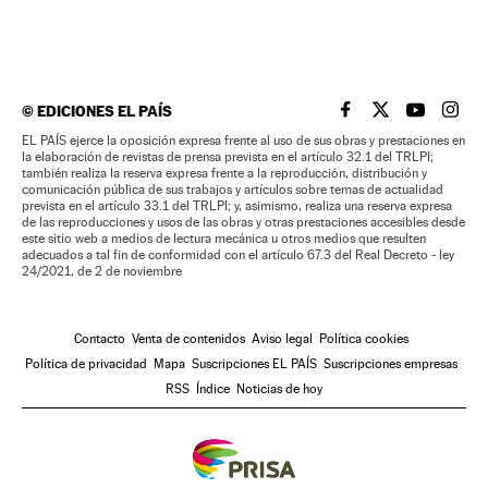
©
EDICIONES EL PAÍS
EL PAÍS BRASIL EN
EL PAÍS BRASI
EL PAÍS B
EL PA
EL PAÍS ejerce la oposición expresa frente al uso de sus obras y prestaciones en
la elaboración de revistas de prensa prevista en el artículo 32.1 del TRLPI;
también realiza la reserva expresa frente a la reproducción, distribución y
comunicación pública de sus trabajos y artículos sobre temas de actualidad
prevista en el artículo 33.1 del TRLPI; y, asimismo, realiza una reserva expresa
de las reproducciones y usos de las obras y otras prestaciones accesibles desde
este sitio web a medios de lectura mecánica u otros medios que resulten
adecuados a tal fin de conformidad con el artículo 67.3 del Real Decreto - ley
24/2021, de 2 de noviembre
Contacto
Venta de contenidos
Aviso legal
Política cookies
Política de privacidad
Mapa
Suscripciones EL PAÍS
Suscripciones empresas
RSS
Índice
Noticias de hoy