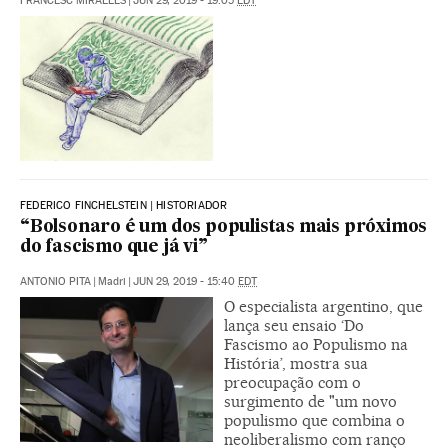
FRANCESC MIRALLES
|
JUN 29, 2019 - 19:05
EDT
FEDERICO FINCHELSTEIN | HISTORIADOR
“Bolsonaro é um dos populistas mais próximos
do fascismo que já vi”
ANTONIO PITA
|
Madri
|
JUN 29, 2019 - 15:40
EDT
O especialista argentino, que
lança seu ensaio ‘Do
Fascismo ao Populismo na
História’, mostra sua
preocupação com o
surgimento de "um novo
populismo que combina o
neoliberalismo com ranço