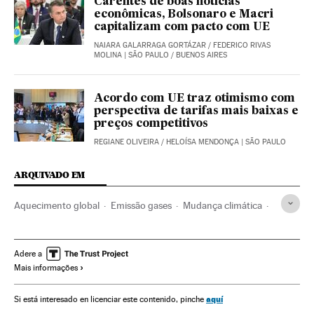
Carentes de boas notícias
econômicas, Bolsonaro e Macri
capitalizam com pacto com UE
NAIARA GALARRAGA GORTÁZAR
/
FEDERICO RIVAS
MOLINA
| SÃO PAULO / BUENOS AIRES
Acordo com UE traz otimismo com
perspectiva de tarifas mais baixas e
preços competitivos
REGIANE OLIVEIRA
/
HELOÍSA MENDONÇA
| SÃO PAULO
ARQUIVADO EM
Aquecimento global
Emissão gases
Mudança climática
Acordos ambientais
Relações internacionais
Contaminação atmosférica
ONU
Proteção ambiental
Adere a
Mais informações
Contaminação
Problemas ambientais
Acordo Paris
Organizações internacionais
Relações exteriores
aquí
Si está interesado en licenciar este contenido, pinche