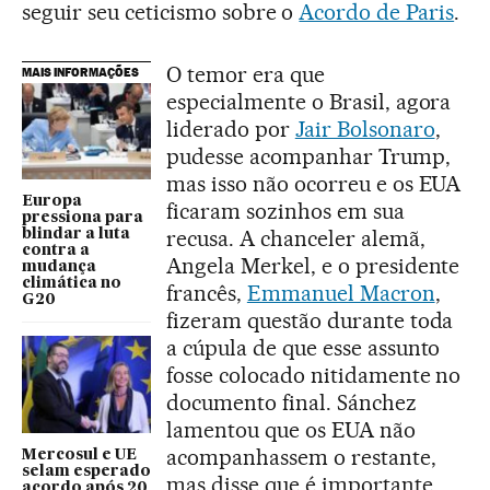
seguir seu ceticismo sobre o
Acordo de Paris
.
O temor era que
MAIS INFORMAÇÕES
especialmente o Brasil, agora
liderado por
Jair Bolsonaro
,
pudesse acompanhar Trump,
mas isso não ocorreu e os EUA
Europa
ficaram sozinhos em sua
pressiona para
recusa. A chanceler alemã,
blindar a luta
contra a
Angela Merkel, e o presidente
mudança
climática no
francês,
Emmanuel Macron
,
G20
fizeram questão durante toda
a cúpula de que esse assunto
fosse colocado nitidamente no
documento final. Sánchez
lamentou que os EUA não
acompanhassem o restante,
Mercosul e UE
selam esperado
mas disse que é importante
acordo após 20