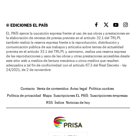
©
EDICIONES EL PAÍS
EL PAÍS BRASIL EN
EL PAÍS BRASI
EL PAÍS B
EL PA
EL PAÍS ejerce la oposición expresa frente al uso de sus obras y prestaciones en
la elaboración de revistas de prensa prevista en el artículo 32.1 del TRLPI;
también realiza la reserva expresa frente a la reproducción, distribución y
comunicación pública de sus trabajos y artículos sobre temas de actualidad
prevista en el artículo 33.1 del TRLPI; y, asimismo, realiza una reserva expresa
de las reproducciones y usos de las obras y otras prestaciones accesibles desde
este sitio web a medios de lectura mecánica u otros medios que resulten
adecuados a tal fin de conformidad con el artículo 67.3 del Real Decreto - ley
24/2021, de 2 de noviembre
Contacto
Venta de contenidos
Aviso legal
Política cookies
Política de privacidad
Mapa
Suscripciones EL PAÍS
Suscripciones empresas
RSS
Índice
Noticias de hoy