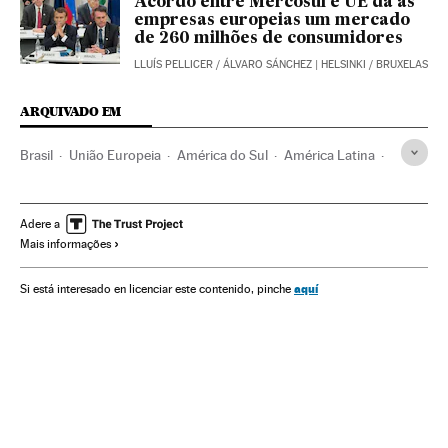
Acordo entre Mercosul e UE dá às
empresas europeias um mercado
de 260 milhões de consumidores
LLUÍS PELLICER
/
ÁLVARO SÁNCHEZ
| HELSINKI / BRUXELAS
ARQUIVADO EM
Brasil
União Europeia
América do Sul
América Latina
Europa
Comércio
América
Economia
Bolas de Acero Tarragona
Mauricio Macri
Mercosul
Adere a
Mais informações
Argentina
Tratados Livre Comércio
Comércio livre
Comércio internacional
Relações comerciais
aquí
Si está interesado en licenciar este contenido, pinche
Tratados internacionais