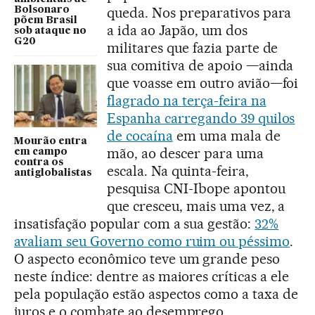
queda. Nos preparativos para
Bolsonaro
põem Brasil
a ida ao Japão, um dos
sob ataque no
G20
militares que fazia parte de
sua comitiva de apoio —ainda
que voasse em outro avião—foi
flagrado na terça-feira na
Espanha carregando 39 quilos
de cocaína
em uma mala de
Mourão entra
mão, ao descer para uma
em campo
contra os
escala. Na quinta-feira,
antiglobalistas
pesquisa CNI-Ibope apontou
que cresceu, mais uma vez, a
insatisfação popular com a sua gestão:
32%
avaliam seu Governo como ruim ou péssimo
.
O aspecto econômico teve um grande peso
neste índice: dentre as maiores críticas a ele
pela população estão aspectos como a taxa de
juros e o combate ao desemprego.