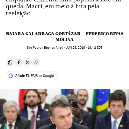
queda. Macri, em meio à luta pela
reeleição
NAIARA GALARRAGA GORTÁZAR
FEDERICO RIVAS
MOLINA
São Paulo / Buenos Aires -
JUN
28, 2019 - 19:42
EDT
Compartir en Whatsapp
Compartir en Facebook
Compartir en Twitter
Desplegar Redes Sociales
Añadir EL PAÍS en Google