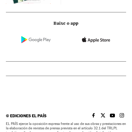
Baixe o app
©
EDICIONES EL PAÍS
EL PAÍS BRASIL EN
EL PAÍS BRASI
EL PAÍS B
EL PA
EL PAÍS ejerce la oposición expresa frente al uso de sus obras y prestaciones en
la elaboración de revistas de prensa prevista en el artículo 32.1 del TRLPI;