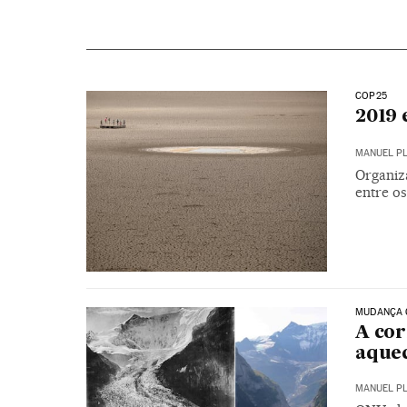
COP25
2019 
MANUEL P
Organiz
entre os
MUDANÇA 
A cor
aque
MANUEL P