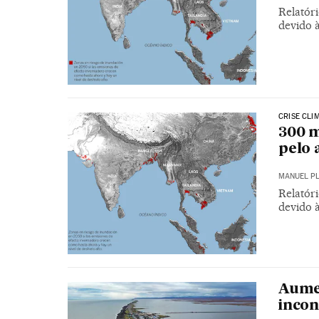
Relatóri
devido 
CRISE CLI
300 m
pelo 
MANUEL P
Relatóri
devido 
Aumen
incon