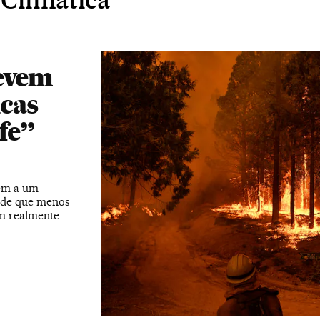
devem
icas
fe”
em a um
o de que menos
am realmente