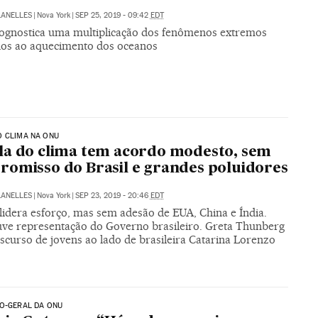
LANELLES
|
Nova York
|
SEP 25, 2019 - 09:42
EDT
ognostica uma multiplicação dos fenômenos extremos
dos ao aquecimento dos oceanos
O CLIMA NA ONU
a do clima tem acordo modesto, sem
omisso do Brasil e grandes poluidores
LANELLES
|
Nova York
|
SEP 23, 2019 - 20:46
EDT
lidera esforço, mas sem adesão de EUA, China e Índia.
ve representação do Governo brasileiro. Greta Thunberg
iscurso de jovens ao lado de brasileira Catarina Lorenzo
O-GERAL DA ONU