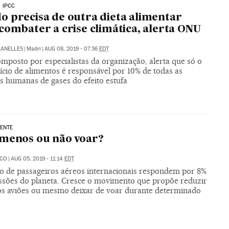
 IPCC
 precisa de outra dieta alimentar
combater a crise climática, alerta ONU
LANELLES
|
Madri
|
AUG 08, 2019 - 07:36
EDT
mposto por especialistas da organização, alerta que só o
ício de alimentos é responsável por 10% de todas as
s humanas de gases do efeito estufa
ENTE
menos ou não voar?
ECO
|
AUG 05, 2019 - 11:14
EDT
hão de passageiros aéreos internacionais respondem por 8%
ssões do planeta. Cresce o movimento que propõe reduzir
os aviões ou mesmo deixar de voar durante determinado