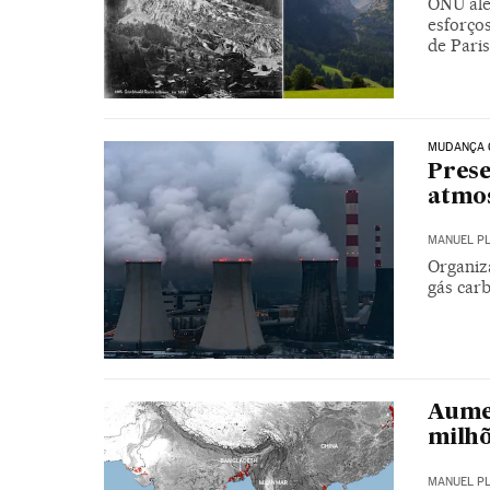
ONU aler
esforço
de Paris
MUDANÇA 
Prese
atmos
MANUEL P
Organiz
gás carb
Aume
milhõ
MANUEL P