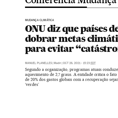
MUDANÇA CLIMÁTICA
ONU diz que países 
dobrar metas climát
para evitar “catástro
MANUEL PLANELLES
|
Madri
|
OCT 26, 2021 - 15:23
EDT
Segundo a organização, programas atuais conduz
aquecimento de 2,7 graus. A entidade critica o fat
de 20% dos gastos globais com a recuperação sej
‘verdes’