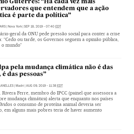
io Guterres: “Há cada vez mais
rvadores que entendem que a ação
tica é parte da política”
ARS
|
Nova York
|
SEP 18, 2019 - 07:40
EDT
ário-geral da ONU pede pressão social para conter a crise
a: “Cedo ou tarde, os Governos seguem a opinião pública,
 o mundo”
lpa pela mudança climática não é das
, é das pessoas”
LANELLES
|
Madri
|
AUG 09, 2019 - 11:38
EDT
. Rivera Ferre, membro do IPCC (painel que assessora a
re mudança climática) alerta que enquanto nos países
lvidos o consumo de proteína animal deveria ser
o, em alguns mais pobres teria de haver aumento