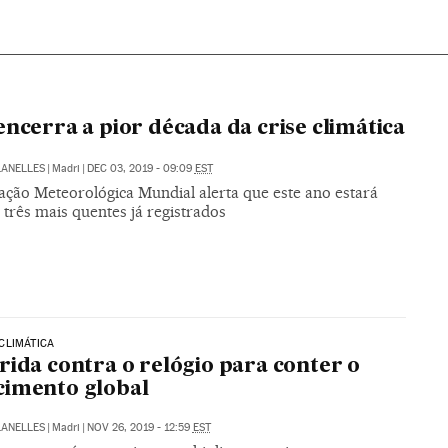
encerra a pior década da crise climática
LANELLES
|
Madri
|
DEC 03, 2019 - 09:09
EST
ação Meteorológica Mundial alerta que este ano estará
 três mais quentes já registrados
CLIMÁTICA
rida contra o relógio para conter o
cimento global
LANELLES
|
Madri
|
NOV 26, 2019 - 12:59
EST