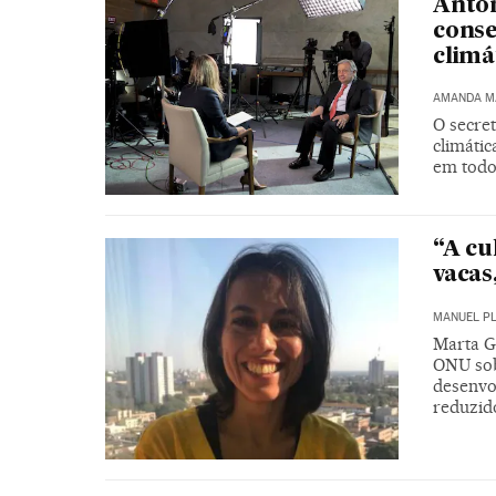
Antón
conse
climá
AMANDA M
O secret
climátic
em todo
“A cu
vacas
MANUEL P
Marta G
ONU sob
desenvo
reduzid