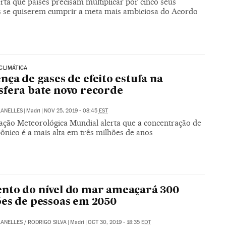
ta que países precisam multiplicar por cinco seus
s se quiserem cumprir a meta mais ambiciosa do Acordo
CLIMÁTICA
nça de gases de efeito estufa na
fera bate novo recorde
LANELLES
|
Madri
|
NOV 25, 2019 - 08:45
EST
ação Meteorológica Mundial alerta que a concentração de
ônico é a mais alta em três milhões de anos
nto do nível do mar ameaçará 300
es de pessoas em 2050
LANELLES
/
RODRIGO SILVA
|
Madri
|
OCT 30, 2019 - 18:35
EDT