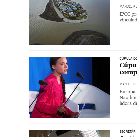
MANUEL P
IPCC pr
vincula
CÚPULA D
Cúpul
compr
MANUEL P
Europa 
Não hou
lidera d
SECRETÁRI