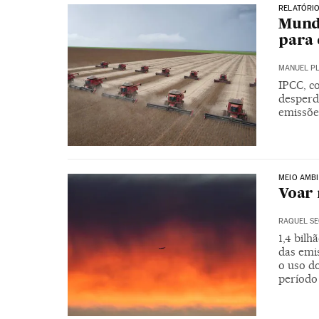
RELATÓRIO
Mundo
para 
MANUEL P
IPCC, co
desperd
emissõe
MEIO AMBI
Voar 
RAQUEL S
1,4 bil
das emi
o uso d
período