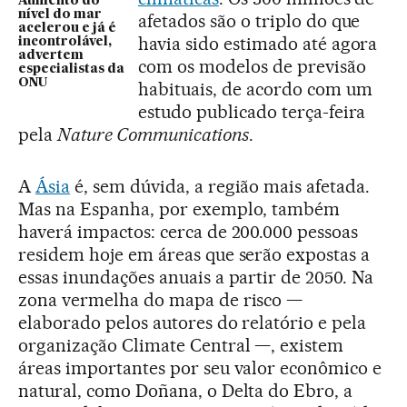
Aumento do
nível do mar
afetados são o triplo do que
acelerou e já é
havia sido estimado até agora
incontrolável,
advertem
com os modelos de previsão
especialistas da
ONU
habituais, de acordo com um
estudo publicado terça-feira
pela
Nature Communications
.
A
Ásia
é, sem dúvida, a região mais afetada.
Mas na Espanha, por exemplo, também
haverá impactos: cerca de 200.000 pessoas
residem hoje em áreas que serão expostas a
essas inundações anuais a partir de 2050. Na
zona vermelha do mapa de risco —
elaborado pelos autores do relatório e pela
organização Climate Central —, existem
áreas importantes por seu valor econômico e
natural, como Doñana, o Delta do Ebro, a