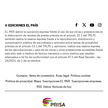
©
EDICIONES EL PAÍS
EL PAÍS BRASIL EN
EL PAÍS BRASI
EL PAÍS B
EL PA
EL PAÍS ejerce la oposición expresa frente al uso de sus obras y prestaciones en
la elaboración de revistas de prensa prevista en el artículo 32.1 del TRLPI;
también realiza la reserva expresa frente a la reproducción, distribución y
comunicación pública de sus trabajos y artículos sobre temas de actualidad
prevista en el artículo 33.1 del TRLPI; y, asimismo, realiza una reserva expresa
de las reproducciones y usos de las obras y otras prestaciones accesibles desde
este sitio web a medios de lectura mecánica u otros medios que resulten
adecuados a tal fin de conformidad con el artículo 67.3 del Real Decreto - ley
24/2021, de 2 de noviembre
Contacto
Venta de contenidos
Aviso legal
Política cookies
Política de privacidad
Mapa
Suscripciones EL PAÍS
Suscripciones empresas
RSS
Índice
Noticias de hoy