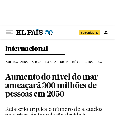
Pular para o conteúdo
SUSCRÍBETE
Internacional
AMÉRICA LATINA
ÁFRICA
EUROPA
ORIENTE MÉDIO
CHINA
EUA
Aumento do nível do mar
ameaçará 300 milhões de
pessoas em 2050
Relatório triplica o número de afetados