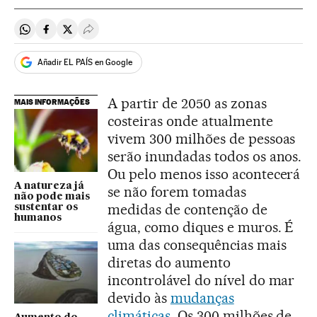
Compartir en Whatsapp
Compartir en Facebook
Compartir en Twitter
Desplegar Redes Sociales
Añadir EL PAÍS en Google
A partir de 2050 as zonas
MAIS INFORMAÇÕES
costeiras onde atualmente
vivem 300 milhões de pessoas
serão inundadas todos os anos.
Ou pelo menos isso acontecerá
A natureza já
se não forem tomadas
não pode mais
medidas de contenção de
sustentar os
humanos
água, como diques e muros. É
uma das consequências mais
diretas do aumento
incontrolável do nível do mar
devido às
mudanças
climáticas
. Os 300 milhões de