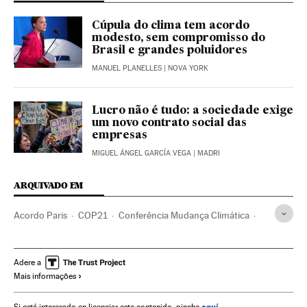
Cúpula do clima tem acordo
modesto, sem compromisso do
Brasil e grandes poluidores
MANUEL PLANELLES
| NOVA YORK
Lucro não é tudo: a sociedade exige
um novo contrato social das
empresas
MIGUEL ÁNGEL GARCÍA VEGA
| MADRI
ARQUIVADO EM
Acordo Paris
COP21
Conferência Mudança Climática
Cúpula do clima
Efeito estufa
Cmnucc
Cúpulas internacionais
Aquecimento global
Adere a
Mais informações
Emissão gases
Acordos ambientais
Relações internacionais
Contaminação atmosférica
aquí